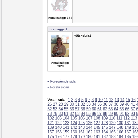
Antal inlägg: 153
mrsmaggart
vätskebrist
Antal inlägg:
7928
« Föregående sida
« Första sidan
Visar sida:
1
2
3
4
5
6
7
8
9
10
11
12
13
14
15
16
26
27
28
29
30
31
32
33
34
35
36
37
38
39
40
41
52
53
54
55
56
57
58
59
60
61
62
63
64
65
66
67
78
79
80
81
82
83
84
85
86
87
88
89
90
91
92
93
102
103
104
105
106
107
108
109
110
111
112
113
121
122
123
124
125
126
127
128
129
130
131
13
139
140
141
142
143
144
145
146
147
148
149
15
157
158
159
160
161
162
163
164
165
166
167
16
175
176
177
178
179
180
181
182
183
184
185
18