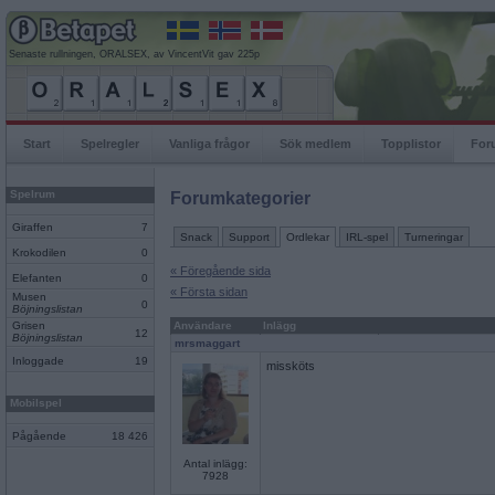
Senaste rullningen, ORALSEX, av VincentVit gav 225p
Start
Spelregler
Vanliga frågor
Sök medlem
Topplistor
For
Spelrum
Forumkategorier
Giraffen
7
Snack
Support
Ordlekar
IRL-spel
Turneringar
Krokodilen
0
« Föregående sida
Elefanten
0
« Första sidan
Musen
0
Böjningslistan
Grisen
Användare
Inlägg
12
Böjningslistan
mrsmaggart
Inloggade
19
missköts
Mobilspel
Pågående
18 426
Antal inlägg:
7928