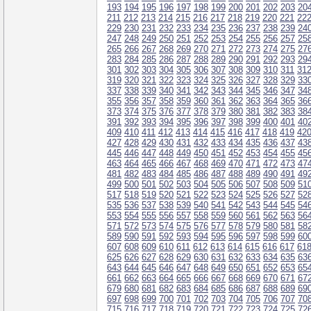
193
194
195
196
197
198
199
200
201
202
203
20
211
212
213
214
215
216
217
218
219
220
221
22
229
230
231
232
233
234
235
236
237
238
239
24
247
248
249
250
251
252
253
254
255
256
257
25
265
266
267
268
269
270
271
272
273
274
275
27
283
284
285
286
287
288
289
290
291
292
293
29
301
302
303
304
305
306
307
308
309
310
311
31
319
320
321
322
323
324
325
326
327
328
329
33
337
338
339
340
341
342
343
344
345
346
347
34
355
356
357
358
359
360
361
362
363
364
365
36
373
374
375
376
377
378
379
380
381
382
383
38
391
392
393
394
395
396
397
398
399
400
401
40
409
410
411
412
413
414
415
416
417
418
419
42
427
428
429
430
431
432
433
434
435
436
437
43
445
446
447
448
449
450
451
452
453
454
455
45
463
464
465
466
467
468
469
470
471
472
473
47
481
482
483
484
485
486
487
488
489
490
491
49
499
500
501
502
503
504
505
506
507
508
509
51
517
518
519
520
521
522
523
524
525
526
527
52
535
536
537
538
539
540
541
542
543
544
545
54
553
554
555
556
557
558
559
560
561
562
563
56
571
572
573
574
575
576
577
578
579
580
581
58
589
590
591
592
593
594
595
596
597
598
599
60
607
608
609
610
611
612
613
614
615
616
617
61
625
626
627
628
629
630
631
632
633
634
635
63
643
644
645
646
647
648
649
650
651
652
653
65
661
662
663
664
665
666
667
668
669
670
671
67
679
680
681
682
683
684
685
686
687
688
689
69
697
698
699
700
701
702
703
704
705
706
707
70
715
716
717
718
719
720
721
722
723
724
725
72