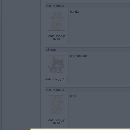
moi_magnus
hundar
Antal inlägg:
8710
vårpåg
promenader
Antal inlägg: 153
moi_magnus
park
Antal inlägg:
8710