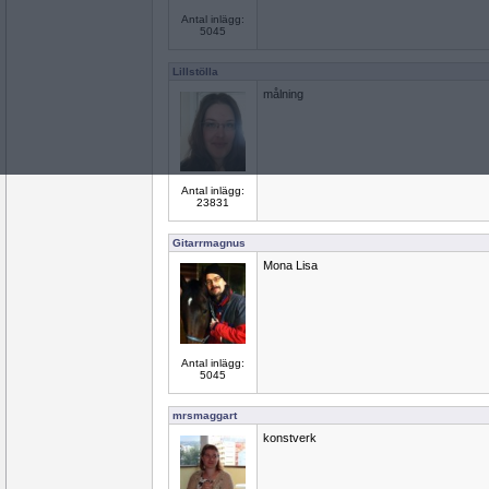
Antal inlägg:
5045
Lillstölla
målning
Antal inlägg:
23831
Gitarrmagnus
Mona Lisa
Antal inlägg:
5045
mrsmaggart
konstverk