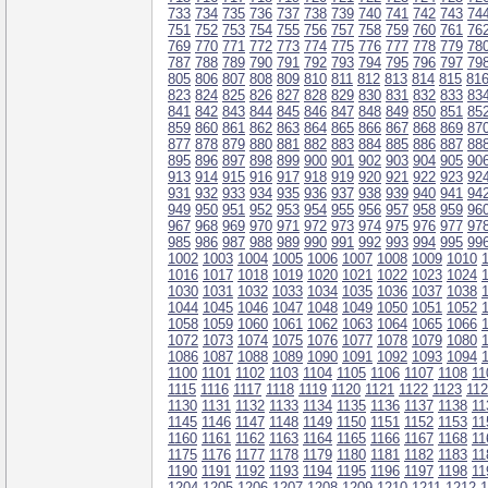
733
734
735
736
737
738
739
740
741
742
743
74
751
752
753
754
755
756
757
758
759
760
761
76
769
770
771
772
773
774
775
776
777
778
779
78
787
788
789
790
791
792
793
794
795
796
797
79
805
806
807
808
809
810
811
812
813
814
815
81
823
824
825
826
827
828
829
830
831
832
833
83
841
842
843
844
845
846
847
848
849
850
851
85
859
860
861
862
863
864
865
866
867
868
869
87
877
878
879
880
881
882
883
884
885
886
887
88
895
896
897
898
899
900
901
902
903
904
905
90
913
914
915
916
917
918
919
920
921
922
923
92
931
932
933
934
935
936
937
938
939
940
941
94
949
950
951
952
953
954
955
956
957
958
959
96
967
968
969
970
971
972
973
974
975
976
977
97
985
986
987
988
989
990
991
992
993
994
995
99
1002
1003
1004
1005
1006
1007
1008
1009
1010
1016
1017
1018
1019
1020
1021
1022
1023
1024
1030
1031
1032
1033
1034
1035
1036
1037
1038
1044
1045
1046
1047
1048
1049
1050
1051
1052
1058
1059
1060
1061
1062
1063
1064
1065
1066
1072
1073
1074
1075
1076
1077
1078
1079
1080
1086
1087
1088
1089
1090
1091
1092
1093
1094
1100
1101
1102
1103
1104
1105
1106
1107
1108
11
1115
1116
1117
1118
1119
1120
1121
1122
1123
11
1130
1131
1132
1133
1134
1135
1136
1137
1138
11
1145
1146
1147
1148
1149
1150
1151
1152
1153
11
1160
1161
1162
1163
1164
1165
1166
1167
1168
11
1175
1176
1177
1178
1179
1180
1181
1182
1183
11
1190
1191
1192
1193
1194
1195
1196
1197
1198
11
1204
1205
1206
1207
1208
1209
1210
1211
1212
1