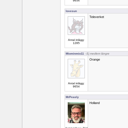
9654
lovesun
Televerket
Antal inlägg:
1285
Miominmio11
- Ej medlem längre
Orange
Antal inlägg:
9654
MrPeasly
Holland