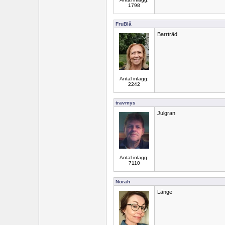
1798
FruBlå
Barrträd
Antal inlägg:
2242
travmys
Julgran
Antal inlägg:
7110
Norah
Länge