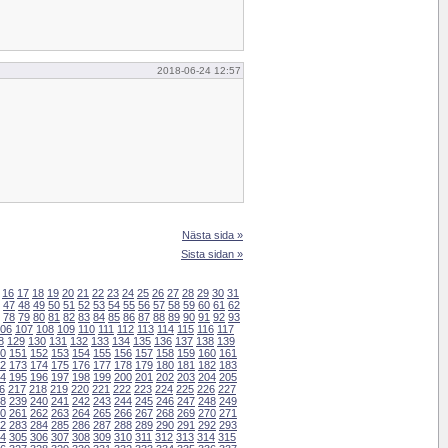
2018-06-24 12:57
Nästa sida »
Sista sidan »
16
17
18
19
20
21
22
23
24
25
26
27
28
29
30
31
47
48
49
50
51
52
53
54
55
56
57
58
59
60
61
62
78
79
80
81
82
83
84
85
86
87
88
89
90
91
92
93
06
107
108
109
110
111
112
113
114
115
116
117
8
129
130
131
132
133
134
135
136
137
138
139
0
151
152
153
154
155
156
157
158
159
160
161
2
173
174
175
176
177
178
179
180
181
182
183
4
195
196
197
198
199
200
201
202
203
204
205
6
217
218
219
220
221
222
223
224
225
226
227
8
239
240
241
242
243
244
245
246
247
248
249
0
261
262
263
264
265
266
267
268
269
270
271
2
283
284
285
286
287
288
289
290
291
292
293
4
305
306
307
308
309
310
311
312
313
314
315