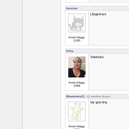
lovesun
Långkörare
Antal inlägg:
1285
FrFia
Telefonkö
Antal inlägg:
1998
Miominmio11
- Ej medlem längre
Var god dröj
Antal inlägg: