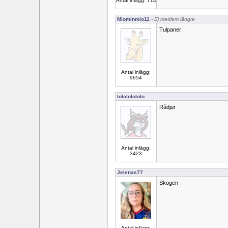
Antal inlägg: 714
Miominmio11
- Ej medlem längre
Tulpaner
Antal inlägg:
9654
lolololololo
Rådjur
Antal inlägg:
3423
Jelenas77
Skogen
Antal inlägg: