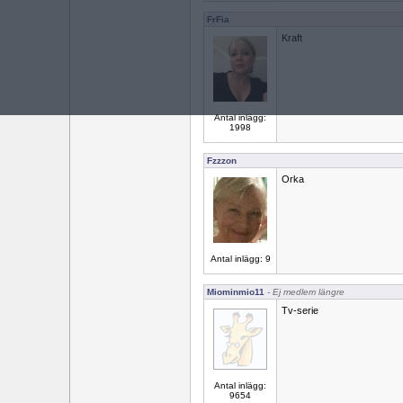
FrFia
Kraft
Antal inlägg:
1998
Fzzzon
Orka
Antal inlägg: 9
Miominmio11
- Ej medlem längre
Tv-serie
Antal inlägg:
9654