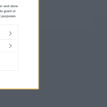
er and store
to grant or
ed purposes