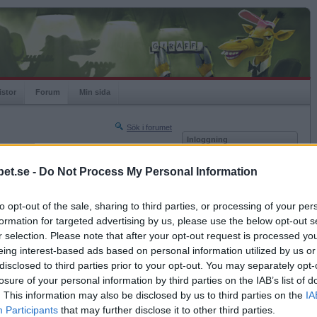
istor
Forum
Min sida
Sök i forumet
Inloggning
rneringar
Användare
et.se -
Do Not Process My Personal Information
Nästa sida »
Lösenord
Sista sidan »
to opt-out of the sale, sharing to third parties, or processing of your per
Kom ihåg mig
2018-06-19 01:05
formation for targeted advertising by us, please use the below opt-out s
Logga in
r selection. Please note that after your opt-out request is processed y
eing interest-based ads based on personal information utilized by us or
Glömt ditt lösenord?
Få ny aktiveringslänk
disclosed to third parties prior to your opt-out. You may separately opt-
losure of your personal information by third parties on the IAB’s list of
. This information may also be disclosed by us to third parties on the
IA
Betapet är gratis!
Participants
that may further disclose it to other third parties.