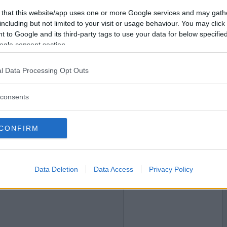
2018-06-19 03:11
Vill du bli
 that this website/app uses one or more Google services and may gath
medlem?
including but not limited to your visit or usage behaviour. You may click 
 to Google and its third-party tags to use your data for below specifi
Skapa nytt konto
ogle consent section.
l Data Processing Opt Outs
2018-06-19 03:56
consents
CONFIRM
2018-06-22 09:58
Data Deletion
Data Access
Privacy Policy