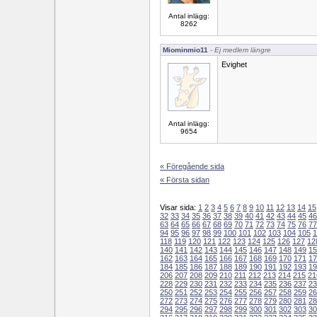
Antal inlägg:
8262
Miominmio11
- Ej medlem längre
Evighet
Antal inlägg:
9654
« Föregående sida
« Första sidan
Visar sida:
1
2
3
4
5
6
7
8
9
10
11
12
13
14
15
32
33
34
35
36
37
38
39
40
41
42
43
44
45
46
63
64
65
66
67
68
69
70
71
72
73
74
75
76
77
94
95
96
97
98
99
100
101
102
103
104
105
1
118
119
120
121
122
123
124
125
126
127
12
140
141
142
143
144
145
146
147
148
149
15
162
163
164
165
166
167
168
169
170
171
17
184
185
186
187
188
189
190
191
192
193
19
206
207
208
209
210
211
212
213
214
215
21
228
229
230
231
232
233
234
235
236
237
23
250
251
252
253
254
255
256
257
258
259
26
272
273
274
275
276
277
278
279
280
281
28
294
295
296
297
298
299
300
301
302
303
30