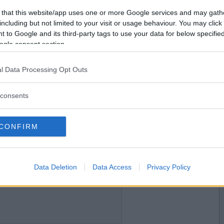
2023-10-08 09:54
Vill du bli
 that this website/app uses one or more Google services and may gath
medlem?
including but not limited to your visit or usage behaviour. You may click 
 to Google and its third-party tags to use your data for below specifi
Skapa nytt konto
ogle consent section.
l Data Processing Opt Outs
2023-10-08 11:41
consents
CONFIRM
2023-10-08 12:33
Data Deletion
Data Access
Privacy Policy