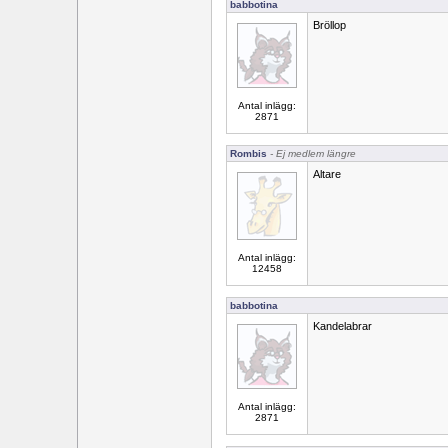
babbotina
Bröllop
Antal inlägg:
2871
Rombis
- Ej medlem längre
Altare
Antal inlägg:
12458
babbotina
Kandelabrar
Antal inlägg:
2871