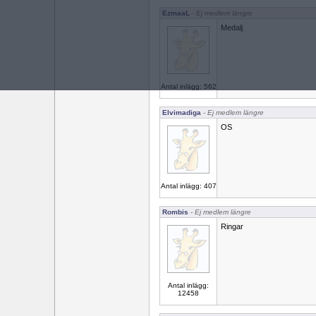
EzmaaL
- Ej medlem längre
Medalj
Antal inlägg: 562
Elvimadiga
- Ej medlem längre
OS
Antal inlägg: 407
Rombis
- Ej medlem längre
Ringar
Antal inlägg:
12458