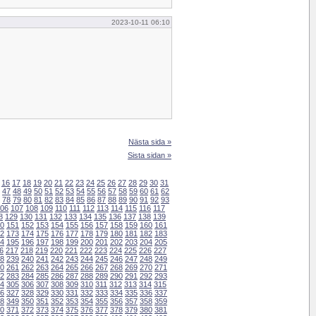
2023-10-11 06:10
Nästa sida »
Sista sidan »
16
17
18
19
20
21
22
23
24
25
26
27
28
29
30
31
47
48
49
50
51
52
53
54
55
56
57
58
59
60
61
62
78
79
80
81
82
83
84
85
86
87
88
89
90
91
92
93
06
107
108
109
110
111
112
113
114
115
116
117
8
129
130
131
132
133
134
135
136
137
138
139
0
151
152
153
154
155
156
157
158
159
160
161
2
173
174
175
176
177
178
179
180
181
182
183
4
195
196
197
198
199
200
201
202
203
204
205
6
217
218
219
220
221
222
223
224
225
226
227
8
239
240
241
242
243
244
245
246
247
248
249
0
261
262
263
264
265
266
267
268
269
270
271
2
283
284
285
286
287
288
289
290
291
292
293
4
305
306
307
308
309
310
311
312
313
314
315
6
327
328
329
330
331
332
333
334
335
336
337
8
349
350
351
352
353
354
355
356
357
358
359
0
371
372
373
374
375
376
377
378
379
380
381