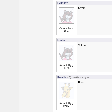
Fulfrisyr
Ström
Antal inlägg:
1697
Lackia
Vatten
Antal inlägg:
1778
Rombis
- Ej medlem längre
Fors
Antal inlägg:
12458