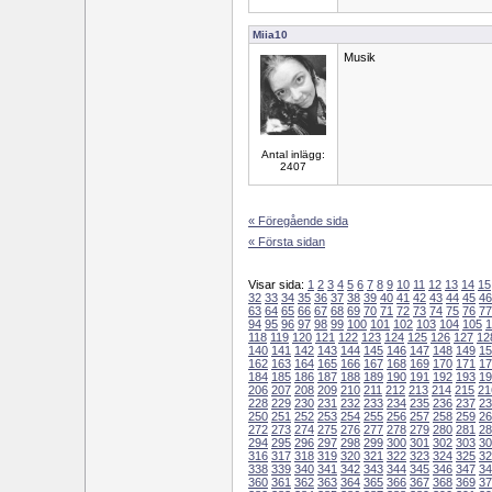
Miia10
Musik
Antal inlägg:
2407
« Föregående sida
« Första sidan
Visar sida:
1
2
3
4
5
6
7
8
9
10
11
12
13
14
15
32
33
34
35
36
37
38
39
40
41
42
43
44
45
46
63
64
65
66
67
68
69
70
71
72
73
74
75
76
77
94
95
96
97
98
99
100
101
102
103
104
105
1
118
119
120
121
122
123
124
125
126
127
12
140
141
142
143
144
145
146
147
148
149
15
162
163
164
165
166
167
168
169
170
171
17
184
185
186
187
188
189
190
191
192
193
19
206
207
208
209
210
211
212
213
214
215
21
228
229
230
231
232
233
234
235
236
237
23
250
251
252
253
254
255
256
257
258
259
26
272
273
274
275
276
277
278
279
280
281
28
294
295
296
297
298
299
300
301
302
303
30
316
317
318
319
320
321
322
323
324
325
32
338
339
340
341
342
343
344
345
346
347
34
360
361
362
363
364
365
366
367
368
369
37