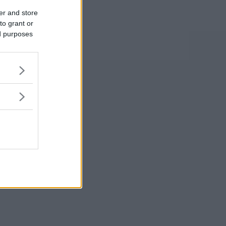
er and store
to grant or
ed purposes