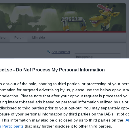
istor
Forum
Min sida
Sök i forumet
Inloggning
rneringar
Användare
et.se -
Do Not Process My Personal Information
Nästa sida »
Lösenord
Sista sidan »
to opt-out of the sale, sharing to third parties, or processing of your per
Kom ihåg mig
2023-10-08 02:54
formation for targeted advertising by us, please use the below opt-out s
Logga in
r selection. Please note that after your opt-out request is processed y
eing interest-based ads based on personal information utilized by us or
Glömt ditt lösenord?
Få ny aktiveringslänk
disclosed to third parties prior to your opt-out. You may separately opt-
losure of your personal information by third parties on the IAB’s list of
. This information may also be disclosed by us to third parties on the
IA
Betapet är gratis!
Participants
that may further disclose it to other third parties.