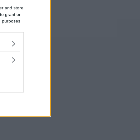
er and store
to grant or
ed purposes