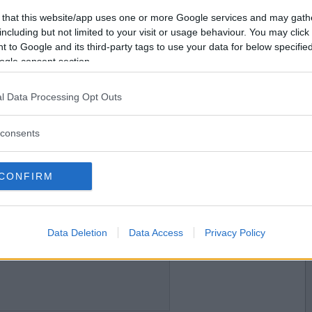
2019-11-05 20:29
Vill du bli
 that this website/app uses one or more Google services and may gath
medlem?
including but not limited to your visit or usage behaviour. You may click 
 to Google and its third-party tags to use your data for below specifi
Skapa nytt konto
ogle consent section.
l Data Processing Opt Outs
2019-11-05 20:50
consents
CONFIRM
2019-11-05 20:56
Data Deletion
Data Access
Privacy Policy