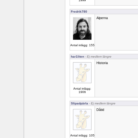
1999
Fredrik780
Alperna
Antal inlägg: 155
har1liten
- Ej medlem längre
Historia
Antal inlägg:
1906
Slipadpärla
- Ej medlem längre
Dåtid
Antal inlägg: 105