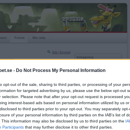
istor
Forum
Min sida
Sök i forumet
Inloggning
rneringar
Användare
et.se -
Do Not Process My Personal Information
Nästa sida »
Lösenord
Sista sidan »
to opt-out of the sale, sharing to third parties, or processing of your per
Kom ihåg mig
2019-11-05 20:24
formation for targeted advertising by us, please use the below opt-out s
Logga in
r selection. Please note that after your opt-out request is processed y
eing interest-based ads based on personal information utilized by us or
Glömt ditt lösenord?
Få ny aktiveringslänk
disclosed to third parties prior to your opt-out. You may separately opt-
losure of your personal information by third parties on the IAB’s list of
. This information may also be disclosed by us to third parties on the
IA
Betapet är gratis!
Participants
that may further disclose it to other third parties.