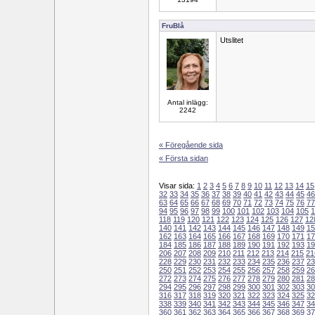
FruBlå
Utslitet
Antal inlägg:
2242
« Föregående sida
« Första sidan
Visar sida:
1
2
3
4
5
6
7
8
9
10
11
12
13
14
15
32
33
34
35
36
37
38
39
40
41
42
43
44
45
46
63
64
65
66
67
68
69
70
71
72
73
74
75
76
77
94
95
96
97
98
99
100
101
102
103
104
105
1
118
119
120
121
122
123
124
125
126
127
12
140
141
142
143
144
145
146
147
148
149
15
162
163
164
165
166
167
168
169
170
171
17
184
185
186
187
188
189
190
191
192
193
19
206
207
208
209
210
211
212
213
214
215
21
228
229
230
231
232
233
234
235
236
237
23
250
251
252
253
254
255
256
257
258
259
26
272
273
274
275
276
277
278
279
280
281
28
294
295
296
297
298
299
300
301
302
303
30
316
317
318
319
320
321
322
323
324
325
32
338
339
340
341
342
343
344
345
346
347
34
360
361
362
363
364
365
366
367
368
369
37