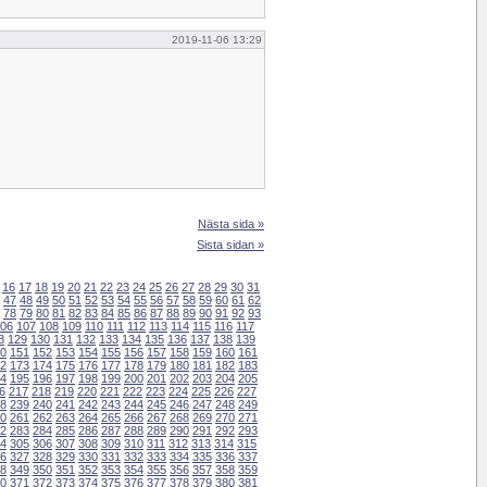
2019-11-06 13:29
Nästa sida »
Sista sidan »
16
17
18
19
20
21
22
23
24
25
26
27
28
29
30
31
47
48
49
50
51
52
53
54
55
56
57
58
59
60
61
62
78
79
80
81
82
83
84
85
86
87
88
89
90
91
92
93
06
107
108
109
110
111
112
113
114
115
116
117
8
129
130
131
132
133
134
135
136
137
138
139
0
151
152
153
154
155
156
157
158
159
160
161
2
173
174
175
176
177
178
179
180
181
182
183
4
195
196
197
198
199
200
201
202
203
204
205
6
217
218
219
220
221
222
223
224
225
226
227
8
239
240
241
242
243
244
245
246
247
248
249
0
261
262
263
264
265
266
267
268
269
270
271
2
283
284
285
286
287
288
289
290
291
292
293
4
305
306
307
308
309
310
311
312
313
314
315
6
327
328
329
330
331
332
333
334
335
336
337
8
349
350
351
352
353
354
355
356
357
358
359
0
371
372
373
374
375
376
377
378
379
380
381