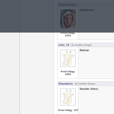
PipTheFennec
Fladdermus
Antal inlägg:
4554
Lillie_19
- Ej medlem längre
Batman
Antal inlägg:
1999
Slipadpärla
- Ej medlem längre
Muskler (fniss)
Antal inlägg: 105