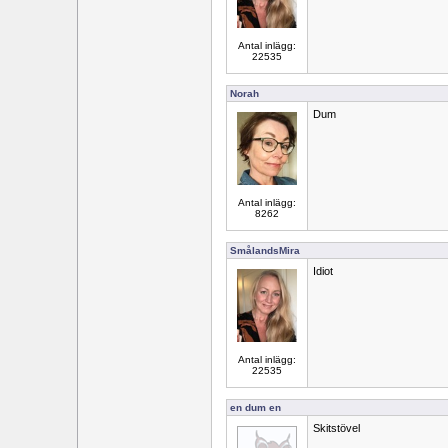
Antal inlägg:
22535
Norah
Dum
Antal inlägg:
8262
SmålandsMira
Idiot
Antal inlägg:
22535
en dum en
Skitstövel