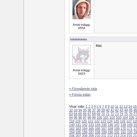
Antal inlägg:
4554
lolololololo
Mac
Antal inlägg:
3423
« Föregående sida
« Första sidan
Visar sida:
1
2
3
4
5
6
7
8
9
10
11
12
13
14
15
32
33
34
35
36
37
38
39
40
41
42
43
44
45
46
63
64
65
66
67
68
69
70
71
72
73
74
75
76
77
94
95
96
97
98
99
100
101
102
103
104
105
1
118
119
120
121
122
123
124
125
126
127
12
140
141
142
143
144
145
146
147
148
149
15
162
163
164
165
166
167
168
169
170
171
17
184
185
186
187
188
189
190
191
192
193
19
206
207
208
209
210
211
212
213
214
215
21