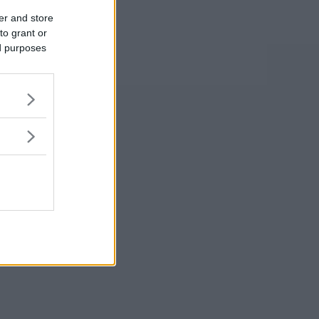
er and store
to grant or
ed purposes