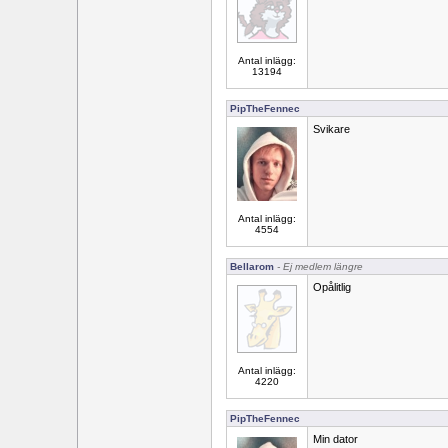
Antal inlägg:
13194
PipTheFennec
Svikare
Antal inlägg:
4554
Bellarom
- Ej medlem längre
Opålitlig
Antal inlägg:
4220
PipTheFennec
Min dator