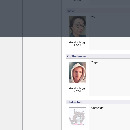
Norah
Vig
Antal inlägg:
8262
PipTheFennec
Yoga
Antal inlägg:
4554
lolololololo
Namaste