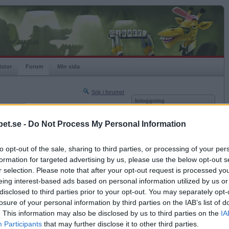
istor
Forum
Min sida
Sök i forumet
Inloggning
rneringar
Användare
et.se -
Do Not Process My Personal Information
Nästa sida »
Lösenord
Sista sidan »
to opt-out of the sale, sharing to third parties, or processing of your per
Kom ihåg mig
2020-10-06 11:53
formation for targeted advertising by us, please use the below opt-out s
Logga in
r selection. Please note that after your opt-out request is processed y
eing interest-based ads based on personal information utilized by us or
Glömt ditt lösenord?
Få ny aktiveringslänk
disclosed to third parties prior to your opt-out. You may separately opt-
losure of your personal information by third parties on the IAB’s list of
. This information may also be disclosed by us to third parties on the
IA
Betapet är gratis!
Participants
that may further disclose it to other third parties.