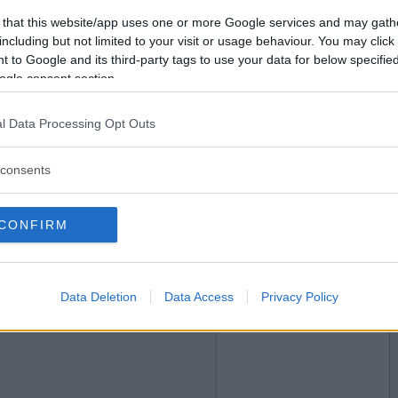
2020-10-06 23:33
Vill du bli
 that this website/app uses one or more Google services and may gath
medlem?
including but not limited to your visit or usage behaviour. You may click 
 to Google and its third-party tags to use your data for below specifi
Skapa nytt konto
ogle consent section.
l Data Processing Opt Outs
2020-10-14 21:33
consents
CONFIRM
2020-10-17 00:44
Data Deletion
Data Access
Privacy Policy