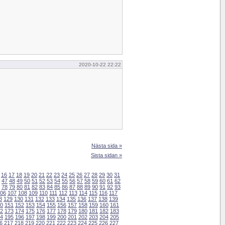
2020-10-22 22:22
Nästa sida »
Sista sidan »
16
17
18
19
20
21
22
23
24
25
26
27
28
29
30
31
47
48
49
50
51
52
53
54
55
56
57
58
59
60
61
62
78
79
80
81
82
83
84
85
86
87
88
89
90
91
92
93
06
107
108
109
110
111
112
113
114
115
116
117
8
129
130
131
132
133
134
135
136
137
138
139
0
151
152
153
154
155
156
157
158
159
160
161
2
173
174
175
176
177
178
179
180
181
182
183
4
195
196
197
198
199
200
201
202
203
204
205
6
217
218
219
220
221
222
223
224
225
226
227