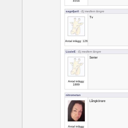
4554
sagofjaril
- Ej medlem längre
Tv
Antal inlägg: 126
LizzieE
- Ej medlem längre
Serier
Antal inlägg:
1889
nitrometan
Långkörare
Antal inlägg: