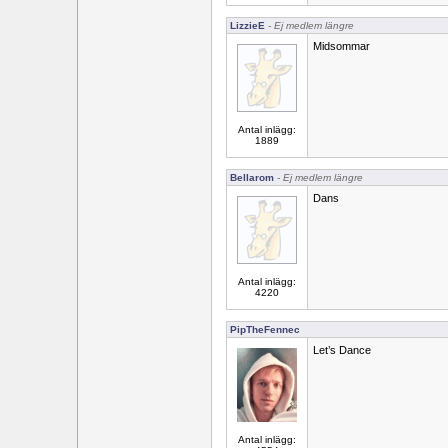
LizzieE
- Ej medlem längre
Midsommar
Antal inlägg:
1889
Bellarom
- Ej medlem längre
Dans
Antal inlägg:
4220
PipTheFennec
Let’s Dance
Antal inlägg: