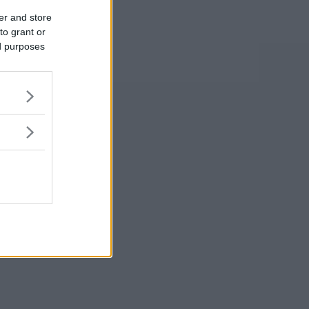
er and store
to grant or
ed purposes