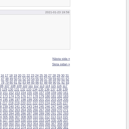
2021-01-23 19:59
Nästa sida »
Sista sidan »
16
17
18
19
20
21
22
23
24
25
26
27
28
29
30
31
47
48
49
50
51
52
53
54
55
56
57
58
59
60
61
62
78
79
80
81
82
83
84
85
86
87
88
89
90
91
92
93
06
107
108
109
110
111
112
113
114
115
116
117
8
129
130
131
132
133
134
135
136
137
138
139
0
151
152
153
154
155
156
157
158
159
160
161
2
173
174
175
176
177
178
179
180
181
182
183
4
195
196
197
198
199
200
201
202
203
204
205
6
217
218
219
220
221
222
223
224
225
226
227
8
239
240
241
242
243
244
245
246
247
248
249
0
261
262
263
264
265
266
267
268
269
270
271
2
283
284
285
286
287
288
289
290
291
292
293
4
305
306
307
308
309
310
311
312
313
314
315
6
327
328
329
330
331
332
333
334
335
336
337
8
349
350
351
352
353
354
355
356
357
358
359
0
371
372
373
374
375
376
377
378
379
380
381