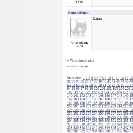
3740
RandigaRutan
Dallas
Antal inlägg:
2873
« Föregående sida
« Första sidan
Visar sida:
1
2
3
4
5
6
7
8
9
10
11
12
13
14
15
32
33
34
35
36
37
38
39
40
41
42
43
44
45
46
63
64
65
66
67
68
69
70
71
72
73
74
75
76
77
94
95
96
97
98
99
100
101
102
103
104
105
1
118
119
120
121
122
123
124
125
126
127
12
140
141
142
143
144
145
146
147
148
149
15
162
163
164
165
166
167
168
169
170
171
17
184
185
186
187
188
189
190
191
192
193
19
206
207
208
209
210
211
212
213
214
215
21
228
229
230
231
232
233
234
235
236
237
23
250
251
252
253
254
255
256
257
258
259
26
272
273
274
275
276
277
278
279
280
281
28
294
295
296
297
298
299
300
301
302
303
30
316
317
318
319
320
321
322
323
324
325
32
338
339
340
341
342
343
344
345
346
347
34
360
361
362
363
364
365
366
367
368
369
37