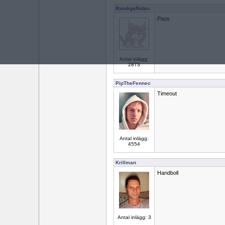
RandigaRutan
Paus
Antal inlägg:
2873
PipTheFennec
Timeout
Antal inlägg:
4554
Krillman
Handboll
Antal inlägg: 3