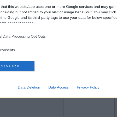
2021-01-14 23:13
Vill du bli
 that this website/app uses one or more Google services and may gath
medlem?
including but not limited to your visit or usage behaviour. You may click 
 to Google and its third-party tags to use your data for below specifi
Skapa nytt konto
ogle consent section.
l Data Processing Opt Outs
2021-01-15 00:05
consents
CONFIRM
2021-01-15 01:23
Data Deletion
Data Access
Privacy Policy