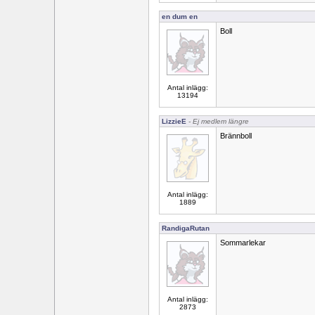
en dum en
Boll
Antal inlägg:
13194
LizzieE
- Ej medlem längre
Brännboll
Antal inlägg:
1889
RandigaRutan
Sommarlekar
Antal inlägg:
2873