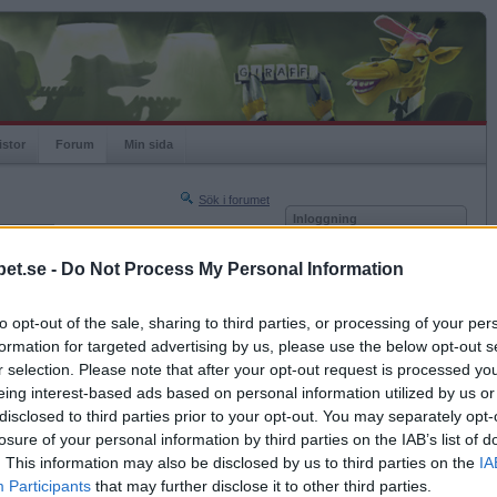
istor
Forum
Min sida
Sök i forumet
Inloggning
rneringar
Användare
et.se -
Do Not Process My Personal Information
Nästa sida »
Lösenord
Sista sidan »
to opt-out of the sale, sharing to third parties, or processing of your per
Kom ihåg mig
2021-01-09 08:47
formation for targeted advertising by us, please use the below opt-out s
Logga in
r selection. Please note that after your opt-out request is processed y
eing interest-based ads based on personal information utilized by us or
Glömt ditt lösenord?
Få ny aktiveringslänk
disclosed to third parties prior to your opt-out. You may separately opt-
losure of your personal information by third parties on the IAB’s list of
. This information may also be disclosed by us to third parties on the
IA
Betapet är gratis!
Participants
that may further disclose it to other third parties.