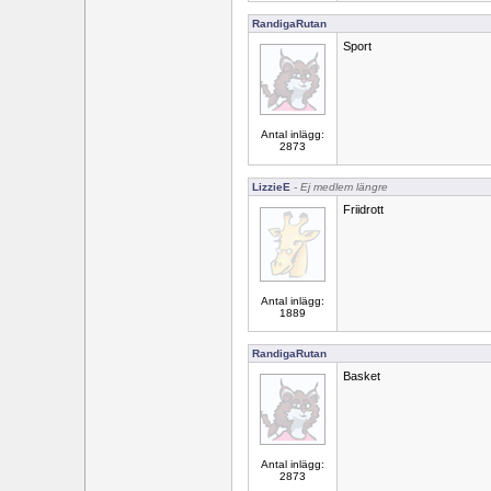
RandigaRutan
Sport
Antal inlägg:
2873
LizzieE
- Ej medlem längre
Friidrott
Antal inlägg:
1889
RandigaRutan
Basket
Antal inlägg:
2873