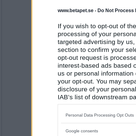
tattarfinkel
www.betapet.se -
Do Not Process 
Slicka
If you wish to opt-out of the
processing of your personal
Antal inlägg:
1611
targeted advertising by us
section to confirm your sel
-linispinis-
opt-out request is proces
isglass
interest-based ads based o
us or personal information d
your opt-out. You may separ
Antal inlägg: 104
disclosure of your personal
frippefrappe
IAB’s list of downstream pa
vanilj
also be disclosed by us to 
Downstream Participants
th
Personal Data Processing Opt Outs
third parties.
Antal inlägg:
10101
Google consents
Please note that this web