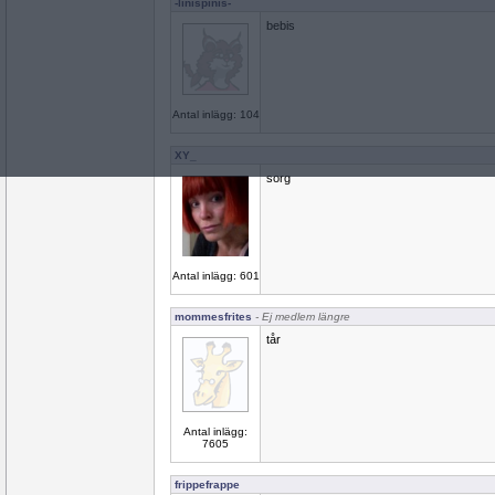
-linispinis-
bebis
Antal inlägg: 104
XY_
sorg
Antal inlägg: 601
mommesfrites
- Ej medlem längre
tår
Antal inlägg:
7605
frippefrappe