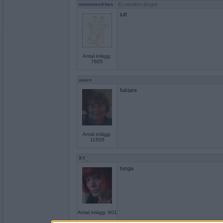
mommesfrites
- Ej medlem längre
luft
Antal inlägg:
7605
uwen
fuktare
Antal inlägg:
11505
XY_
tunga
Antal inlägg: 601