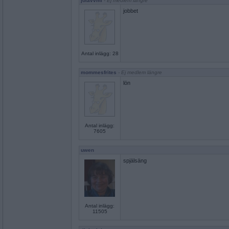
jolavvmi
- Ej medlem längre
jobbet
Antal inlägg: 28
mommesfrites
- Ej medlem längre
lön
Antal inlägg:
7605
uwen
spjälsäng
Antal inlägg:
11505