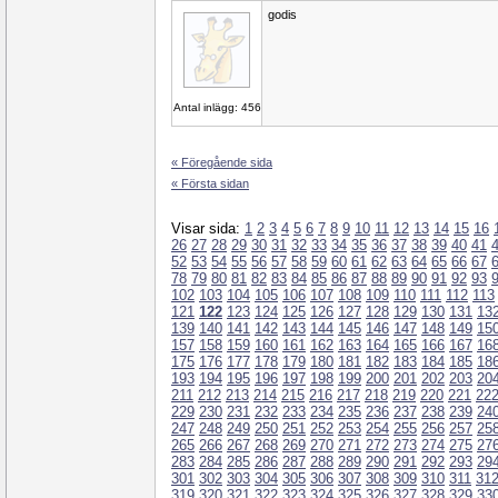
godis
Antal inlägg: 456
« Föregående sida
« Första sidan
Visar sida:
1
2
3
4
5
6
7
8
9
10
11
12
13
14
15
16
26
27
28
29
30
31
32
33
34
35
36
37
38
39
40
41
52
53
54
55
56
57
58
59
60
61
62
63
64
65
66
67
78
79
80
81
82
83
84
85
86
87
88
89
90
91
92
93
102
103
104
105
106
107
108
109
110
111
112
113
121
122
123
124
125
126
127
128
129
130
131
13
139
140
141
142
143
144
145
146
147
148
149
15
157
158
159
160
161
162
163
164
165
166
167
16
175
176
177
178
179
180
181
182
183
184
185
18
193
194
195
196
197
198
199
200
201
202
203
20
211
212
213
214
215
216
217
218
219
220
221
22
229
230
231
232
233
234
235
236
237
238
239
24
247
248
249
250
251
252
253
254
255
256
257
25
265
266
267
268
269
270
271
272
273
274
275
27
283
284
285
286
287
288
289
290
291
292
293
29
301
302
303
304
305
306
307
308
309
310
311
31
319
320
321
322
323
324
325
326
327
328
329
33