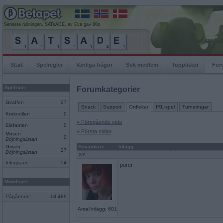
Senaste rullningen, SATsADE, av Eva gav 80p
Start
Spelregler
Vanliga frågor
Sök medlem
Topplistor
For
Spelrum
Forumkategorier
Giraffen
27
Snack
Support
Ordlekar
IRL-spel
Turneringar
Krokodilen
0
« Föregående sida
Elefanten
0
« Första sidan
Musen
0
Böjningslistan
Grisen
Användare
Inlägg
27
Böjningslistan
XY_
Inloggade
54
porer
Mobilspel
Pågående
18 489
Antal inlägg: 601