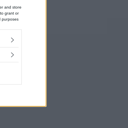
er and store
to grant or
ed purposes