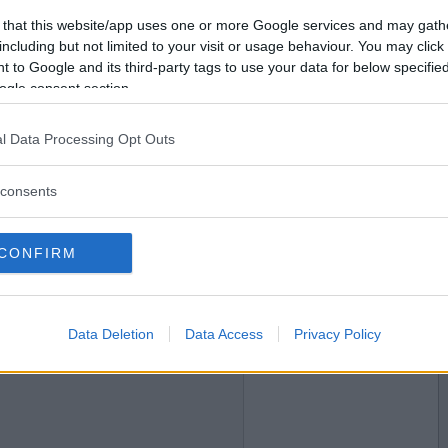
2019-04-15 22:21
Vill du bli
 that this website/app uses one or more Google services and may gath
medlem?
including but not limited to your visit or usage behaviour. You may click 
 to Google and its third-party tags to use your data for below specifi
Skapa nytt konto
ogle consent section.
l Data Processing Opt Outs
2019-04-15 22:32
consents
CONFIRM
Data Deletion
Data Access
Privacy Policy
2019-04-15 22:33