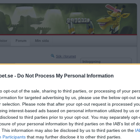
istor
Forum
Min sida
Sök i forumet
Inloggning
rneringar
Användare
et.se -
Do Not Process My Personal Information
Nästa sida »
Lösenord
Sista sidan »
to opt-out of the sale, sharing to third parties, or processing of your per
Kom ihåg mig
2019-04-15 20:41
formation for targeted advertising by us, please use the below opt-out s
Logga in
r selection. Please note that after your opt-out request is processed y
eing interest-based ads based on personal information utilized by us or
Glömt ditt lösenord?
Få ny aktiveringslänk
disclosed to third parties prior to your opt-out. You may separately opt-
losure of your personal information by third parties on the IAB’s list of
. This information may also be disclosed by us to third parties on the
IA
Betapet är gratis!
Participants
that may further disclose it to other third parties.