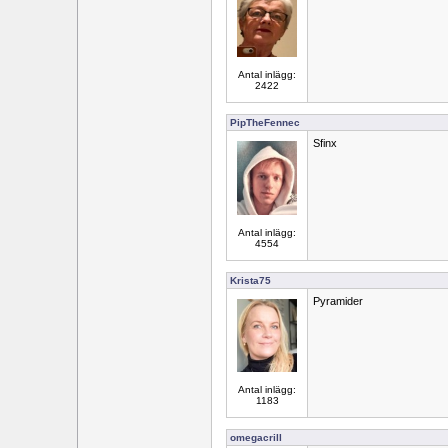
Antal inlägg:
2422
PipTheFennec
Sfinx
Antal inlägg:
4554
Krista75
Pyramider
Antal inlägg:
1183
omegacrill