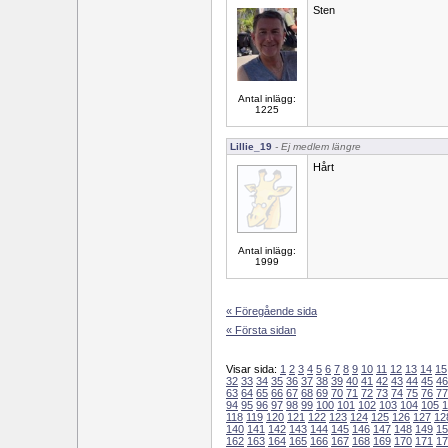
Sten
Antal inlägg:
1225
Lillie_19
- Ej medlem längre
Hårt
Antal inlägg:
1999
« Föregående sida
« Första sidan
Visar sida:
1
2
3
4
5
6
7
8
9
10
11
12
13
14
15
32
33
34
35
36
37
38
39
40
41
42
43
44
45
46
63
64
65
66
67
68
69
70
71
72
73
74
75
76
77
94
95
96
97
98
99
100
101
102
103
104
105
1
118
119
120
121
122
123
124
125
126
127
12
140
141
142
143
144
145
146
147
148
149
15
162
163
164
165
166
167
168
169
170
171
17