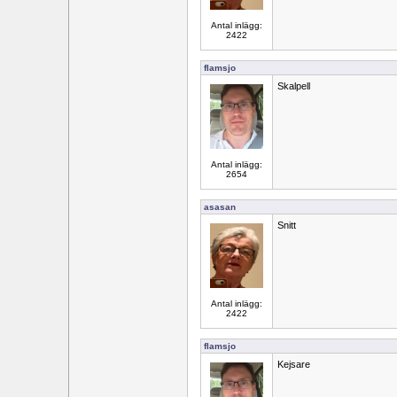
Antal inlägg:
2422
flamsjo
Skalpell
Antal inlägg:
2654
asasan
Snitt
Antal inlägg:
2422
flamsjo
Kejsare