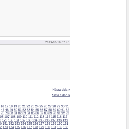
2019-04-16 07:40
Nästa sida »
Sista sidan »
16
17
18
19
20
21
22
23
24
25
26
27
28
29
30
31
47
48
49
50
51
52
53
54
55
56
57
58
59
60
61
62
78
79
80
81
82
83
84
85
86
87
88
89
90
91
92
93
06
107
108
109
110
111
112
113
114
115
116
117
8
129
130
131
132
133
134
135
136
137
138
139
0
151
152
153
154
155
156
157
158
159
160
161
2
173
174
175
176
177
178
179
180
181
182
183