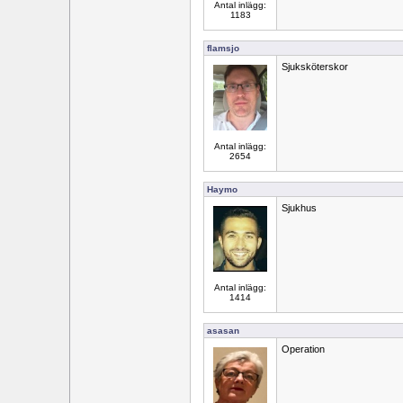
Antal inlägg:
1183
flamsjo
Sjuksköterskor
Antal inlägg:
2654
Haymo
Sjukhus
Antal inlägg:
1414
asasan
Operation