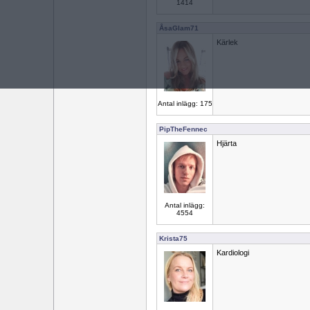
1414
ÅsaGlam71
Kärlek
Antal inlägg: 175
PipTheFennec
Hjärta
Antal inlägg:
4554
Krista75
Kardiologi