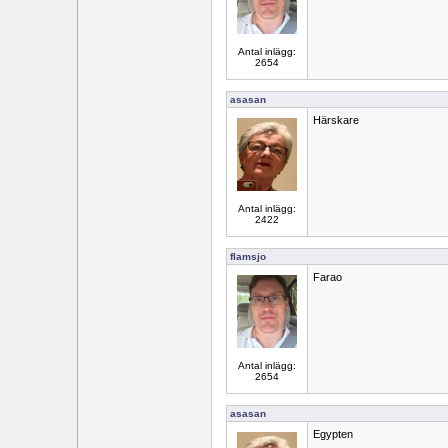
Antal inlägg:
2654
asasan
Härskare
Antal inlägg:
2422
flamsjo
Farao
Antal inlägg:
2654
asasan
Egypten