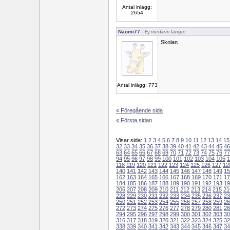
Antal inlägg:
2654
Naomi77
- Ej medlem längre
Skolan
Antal inlägg: 773
« Föregående sida
« Första sidan
Visar sida:
1
2
3
4
5
6
7
8
9
10
11
12
13
14
15
32
33
34
35
36
37
38
39
40
41
42
43
44
45
46
63
64
65
66
67
68
69
70
71
72
73
74
75
76
77
94
95
96
97
98
99
100
101
102
103
104
105
1
118
119
120
121
122
123
124
125
126
127
12
140
141
142
143
144
145
146
147
148
149
15
162
163
164
165
166
167
168
169
170
171
17
184
185
186
187
188
189
190
191
192
193
19
206
207
208
209
210
211
212
213
214
215
21
228
229
230
231
232
233
234
235
236
237
23
250
251
252
253
254
255
256
257
258
259
26
272
273
274
275
276
277
278
279
280
281
28
294
295
296
297
298
299
300
301
302
303
30
316
317
318
319
320
321
322
323
324
325
32
338
339
340
341
342
343
344
345
346
347
34