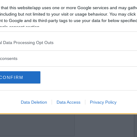
2020-02-26 22:56
Vill du bli
 that this website/app uses one or more Google services and may gath
medlem?
including but not limited to your visit or usage behaviour. You may click 
 to Google and its third-party tags to use your data for below specifi
Skapa nytt konto
ogle consent section.
l Data Processing Opt Outs
2020-02-26 23:11
consents
CONFIRM
2020-02-27 00:16
Data Deletion
Data Access
Privacy Policy