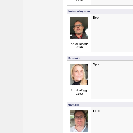
1728
bobmarleyman
Bob
Antal inlägg:
2266
Krista75
Sport
Antal inlägg:
1183
flamsjo
Idrott