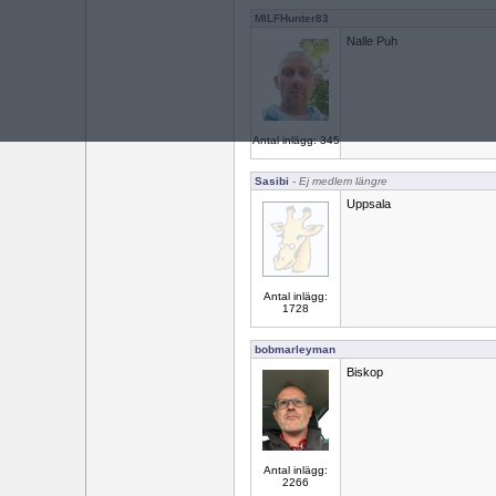
MILFHunter83
Nalle Puh
Antal inlägg: 345
Sasibi
- Ej medlem längre
Uppsala
Antal inlägg:
1728
bobmarleyman
Biskop
Antal inlägg:
2266