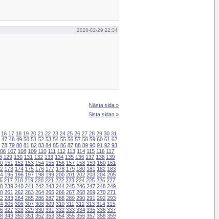
2020-02-29 22:34
Nästa sida »
Sista sidan »
16
17
18
19
20
21
22
23
24
25
26
27
28
29
30
31
47
48
49
50
51
52
53
54
55
56
57
58
59
60
61
62
78
79
80
81
82
83
84
85
86
87
88
89
90
91
92
93
06
107
108
109
110
111
112
113
114
115
116
117
8
129
130
131
132
133
134
135
136
137
138
139
0
151
152
153
154
155
156
157
158
159
160
161
2
173
174
175
176
177
178
179
180
181
182
183
4
195
196
197
198
199
200
201
202
203
204
205
6
217
218
219
220
221
222
223
224
225
226
227
8
239
240
241
242
243
244
245
246
247
248
249
0
261
262
263
264
265
266
267
268
269
270
271
2
283
284
285
286
287
288
289
290
291
292
293
4
305
306
307
308
309
310
311
312
313
314
315
6
327
328
329
330
331
332
333
334
335
336
337
8
349
350
351
352
353
354
355
356
357
358
359