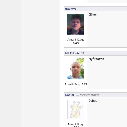
travmys
Glitter
Antal inlägg:
7110
MILFHunter83
Nyårsafton
Antal inlägg: 345
Sasibi
- Ej medlem längre
Jobba
Antal inlägg: