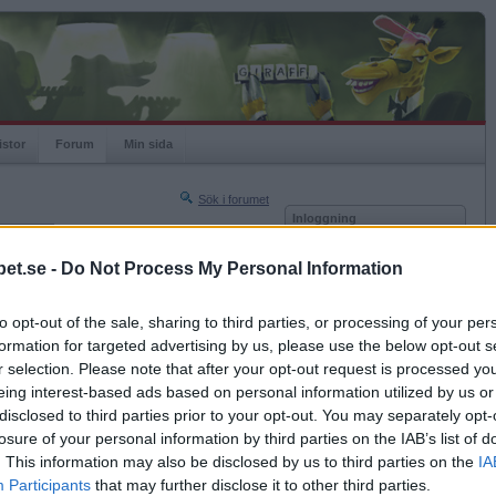
istor
Forum
Min sida
Sök i forumet
Inloggning
rneringar
Användare
et.se -
Do Not Process My Personal Information
Nästa sida »
Lösenord
Sista sidan »
to opt-out of the sale, sharing to third parties, or processing of your per
Kom ihåg mig
2020-02-24 01:45
formation for targeted advertising by us, please use the below opt-out s
Logga in
r selection. Please note that after your opt-out request is processed y
eing interest-based ads based on personal information utilized by us or
Glömt ditt lösenord?
Få ny aktiveringslänk
disclosed to third parties prior to your opt-out. You may separately opt-
losure of your personal information by third parties on the IAB’s list of
. This information may also be disclosed by us to third parties on the
IA
Betapet är gratis!
Participants
that may further disclose it to other third parties.