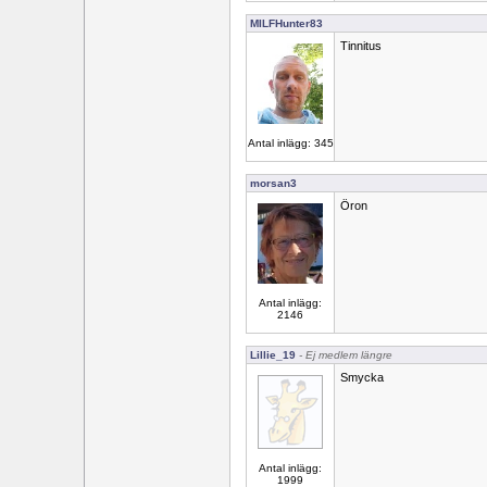
MILFHunter83
Tinnitus
Antal inlägg: 345
morsan3
Öron
Antal inlägg:
2146
Lillie_19
- Ej medlem längre
Smycka
Antal inlägg:
1999