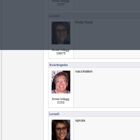
Antal inlägg:
2152
LenaG
Röda Hund
Antal inlägg:
19975
Svärtingebo
vaccination
Antal inlägg:
2152
LenaG
spruta