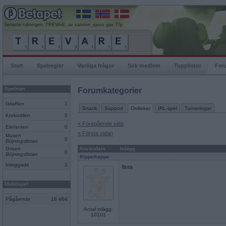
Senaste rullningen, TREVArE, av samme_spurs gav 77p
Start
Spelregler
Vanliga frågor
Sök medlem
Topplistor
For
Spelrum
Forumkategorier
Giraffen
1
Snack
Support
Ordlekar
IRL-spel
Turneringar
Krokodilen
0
« Föregående sida
Elefanten
0
« Första sidan
Musen
0
Böjningslistan
Grisen
Användare
Inlägg
0
Böjningslistan
frippefrappe
Inloggade
1
flinta
Mobilspel
Pågående
18 464
Antal inlägg:
10101