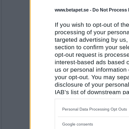
Dr_Martini
www.betapet.se -
Do Not Process 
Finland
If you wish to opt-out of the
processing of your personal
Antal inlägg: 103
targeted advertising by us
section to confirm your sel
onobond
opt-out request is proces
Bastu
interest-based ads based o
us or personal information d
your opt-out. You may separ
Antal inlägg:
24323
disclosure of your personal
IAB’s list of downstream pa
uwen
Skorsten
also be disclosed by us to 
Downstream Participants
th
Personal Data Processing Opt Outs
third parties.
Antal inlägg:
Google consents
11505
Please note that this web