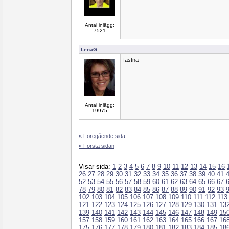
Antal inlägg:
7521
LenaG
fastna
Antal inlägg:
19975
« Föregående sida
« Första sidan
Visar sida:
1
2
3
4
5
6
7
8
9
10
11
12
13
14
15
16
26
27
28
29
30
31
32
33
34
35
36
37
38
39
40
41
52
53
54
55
56
57
58
59
60
61
62
63
64
65
66
67
78
79
80
81
82
83
84
85
86
87
88
89
90
91
92
93
102
103
104
105
106
107
108
109
110
111
112
113
121
122
123
124
125
126
127
128
129
130
131
13
139
140
141
142
143
144
145
146
147
148
149
15
157
158
159
160
161
162
163
164
165
166
167
16
175
176
177
178
179
180
181
182
183
184
185
18