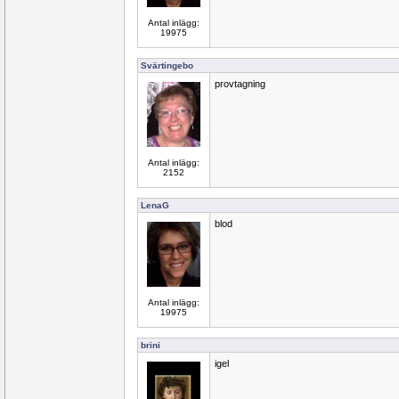
Antal inlägg:
19975
Svärtingebo
provtagning
Antal inlägg:
2152
LenaG
blod
Antal inlägg:
19975
brini
igel