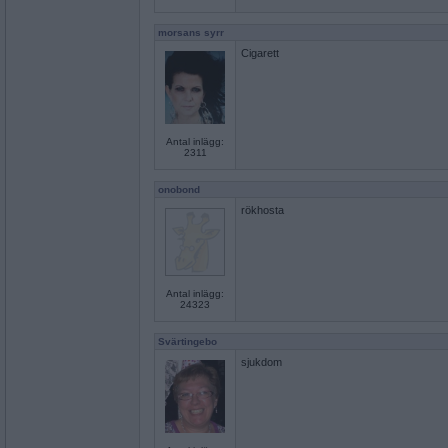
morsans syrr
Cigarett
Antal inlägg:
2311
onobond
rökhosta
Antal inlägg:
24323
Svärtingebo
sjukdom