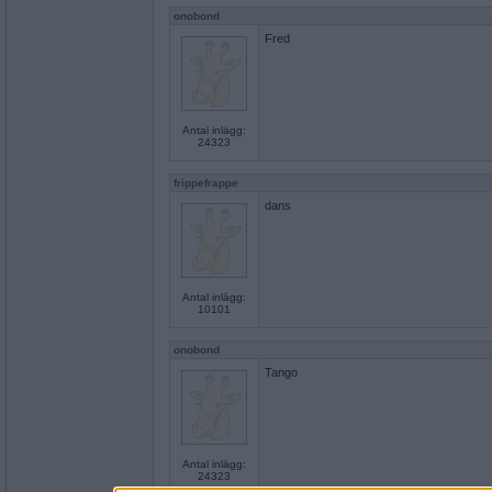
onobond
Fred
Antal inlägg:
24323
frippefrappe
dans
Antal inlägg:
10101
onobond
Tango
Antal inlägg:
24323