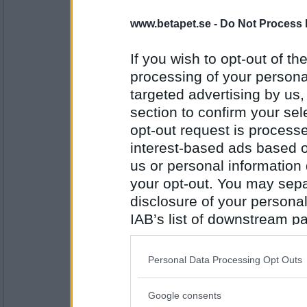
www.betapet.se -
Do Not Process 
Miominmio11
- Ej medlem längre
Frihet
If you wish to opt-out of the
processing of your personal
targeted advertising by us
Antal inlägg:
9654
section to confirm your sel
opt-out request is proces
remvanrijn
gudinna
interest-based ads based o
us or personal information d
your opt-out. You may separ
disclosure of your personal
Antal inlägg:
16685
IAB’s list of downstream pa
also be disclosed by us to 
Miominmio11
- Ej medlem längre
Nike
Downstream Participants
th
Personal Data Processing Opt Outs
third parties.
Google consents
Please note that this web
Antal inlägg: