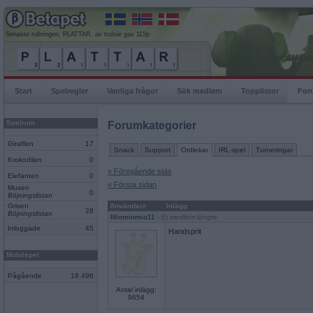
Senaste rullningen, PLATTAR, av trulsie gav 115p
Start
Spelregler
Vanliga frågor
Sök medlem
Topplistor
For
Spelrum
Forumkategorier
Giraffen
17
Snack
Support
Ordlekar
IRL-spel
Turneringar
Krokodilen
0
« Föregående sida
Elefanten
0
« Första sidan
Musen
0
Böjningslistan
Grisen
Användare
Inlägg
28
Böjningslistan
Miominmio11
- Ej medlem längre
Inloggade
45
Handsprit
Mobilspel
Pågående
18 496
Antal inlägg:
9654