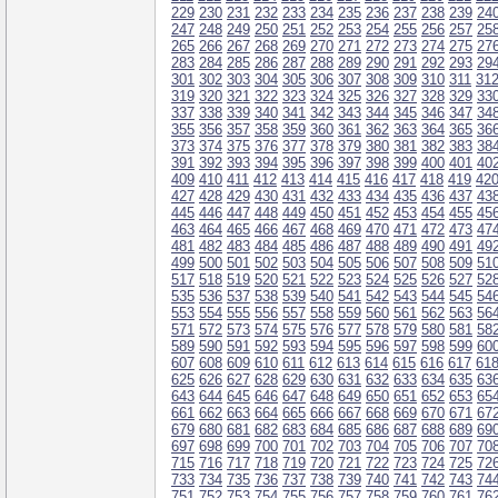
229
230
231
232
233
234
235
236
237
238
239
24
247
248
249
250
251
252
253
254
255
256
257
25
265
266
267
268
269
270
271
272
273
274
275
27
283
284
285
286
287
288
289
290
291
292
293
29
301
302
303
304
305
306
307
308
309
310
311
31
319
320
321
322
323
324
325
326
327
328
329
33
337
338
339
340
341
342
343
344
345
346
347
34
355
356
357
358
359
360
361
362
363
364
365
36
373
374
375
376
377
378
379
380
381
382
383
38
391
392
393
394
395
396
397
398
399
400
401
40
409
410
411
412
413
414
415
416
417
418
419
42
427
428
429
430
431
432
433
434
435
436
437
43
445
446
447
448
449
450
451
452
453
454
455
45
463
464
465
466
467
468
469
470
471
472
473
47
481
482
483
484
485
486
487
488
489
490
491
49
499
500
501
502
503
504
505
506
507
508
509
51
517
518
519
520
521
522
523
524
525
526
527
52
535
536
537
538
539
540
541
542
543
544
545
54
553
554
555
556
557
558
559
560
561
562
563
56
571
572
573
574
575
576
577
578
579
580
581
58
589
590
591
592
593
594
595
596
597
598
599
60
607
608
609
610
611
612
613
614
615
616
617
61
625
626
627
628
629
630
631
632
633
634
635
63
643
644
645
646
647
648
649
650
651
652
653
65
661
662
663
664
665
666
667
668
669
670
671
67
679
680
681
682
683
684
685
686
687
688
689
69
697
698
699
700
701
702
703
704
705
706
707
70
715
716
717
718
719
720
721
722
723
724
725
72
733
734
735
736
737
738
739
740
741
742
743
74
751
752
753
754
755
756
757
758
759
760
761
76