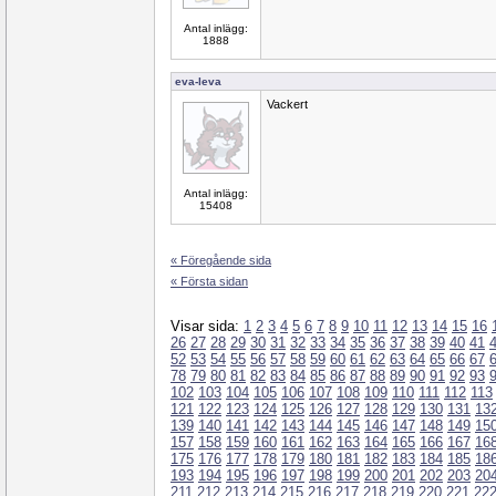
Antal inlägg:
1888
eva-leva
Vackert
Antal inlägg:
15408
« Föregående sida
« Första sidan
Visar sida:
1
2
3
4
5
6
7
8
9
10
11
12
13
14
15
16
26
27
28
29
30
31
32
33
34
35
36
37
38
39
40
41
52
53
54
55
56
57
58
59
60
61
62
63
64
65
66
67
78
79
80
81
82
83
84
85
86
87
88
89
90
91
92
93
102
103
104
105
106
107
108
109
110
111
112
113
121
122
123
124
125
126
127
128
129
130
131
13
139
140
141
142
143
144
145
146
147
148
149
15
157
158
159
160
161
162
163
164
165
166
167
16
175
176
177
178
179
180
181
182
183
184
185
18
193
194
195
196
197
198
199
200
201
202
203
20
211
212
213
214
215
216
217
218
219
220
221
22