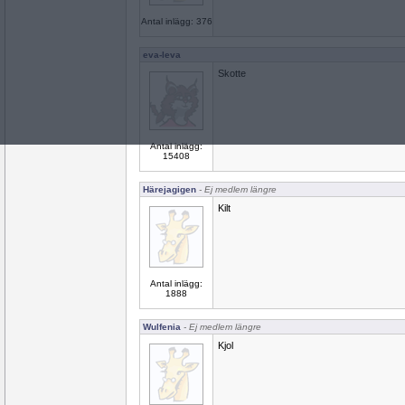
Antal inlägg: 376
eva-leva
Skotte
Antal inlägg:
15408
Härejagigen
- Ej medlem längre
Kilt
Antal inlägg:
1888
Wulfenia
- Ej medlem längre
Kjol