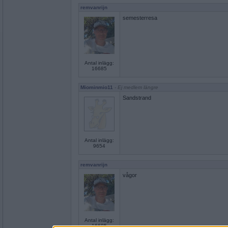
remvanrijn
semesterresa
Antal inlägg:
16685
Miominmio11
- Ej medlem längre
Sandstrand
Antal inlägg:
9654
remvanrijn
vågor
Antal inlägg:
16685