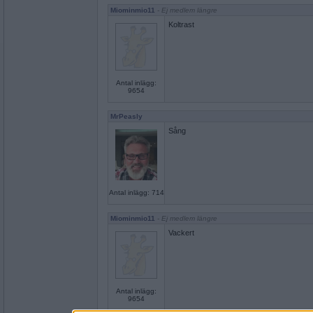
Miominmio11
- Ej medlem längre
Koltrast
Antal inlägg:
9654
MrPeasly
Sång
Antal inlägg: 714
Miominmio11
- Ej medlem längre
Vackert
Antal inlägg:
9654