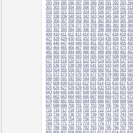
283
284
285
286
287
288
289
290
291
292
293
29
301
302
303
304
305
306
307
308
309
310
311
31
319
320
321
322
323
324
325
326
327
328
329
33
337
338
339
340
341
342
343
344
345
346
347
34
355
356
357
358
359
360
361
362
363
364
365
36
373
374
375
376
377
378
379
380
381
382
383
38
391
392
393
394
395
396
397
398
399
400
401
40
409
410
411
412
413
414
415
416
417
418
419
42
427
428
429
430
431
432
433
434
435
436
437
43
445
446
447
448
449
450
451
452
453
454
455
45
463
464
465
466
467
468
469
470
471
472
473
47
481
482
483
484
485
486
487
488
489
490
491
49
499
500
501
502
503
504
505
506
507
508
509
51
517
518
519
520
521
522
523
524
525
526
527
52
535
536
537
538
539
540
541
542
543
544
545
54
553
554
555
556
557
558
559
560
561
562
563
56
571
572
573
574
575
576
577
578
579
580
581
58
589
590
591
592
593
594
595
596
597
598
599
60
607
608
609
610
611
612
613
614
615
616
617
61
625
626
627
628
629
630
631
632
633
634
635
63
643
644
645
646
647
648
649
650
651
652
653
65
661
662
663
664
665
666
667
668
669
670
671
67
679
680
681
682
683
684
685
686
687
688
689
69
697
698
699
700
701
702
703
704
705
706
707
70
715
716
717
718
719
720
721
722
723
724
725
72
733
734
735
736
737
738
739
740
741
742
743
74
751
752
753
754
755
756
757
758
759
760
761
76
769
770
771
772
773
774
775
776
777
778
779
78
787
788
789
790
791
792
793
794
795
796
797
79
805
806
807
808
809
810
811
812
813
814
815
81