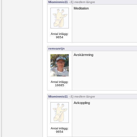
Miominmio11
- Ej medlem längre
Meditation
Antal inlägg:
9654
remvanrijn
Avskärmning
Antal inlägg:
16685
Miominmio11
- Ej medlem längre
Avkoppling
Antal inlägg:
9654