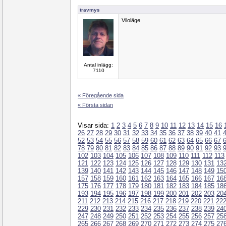
travmys
Viloläge
Antal inlägg:
7110
« Föregående sida
« Första sidan
Visar sida:
1
2
3
4
5
6
7
8
9
10
11
12
13
14
15
16
26
27
28
29
30
31
32
33
34
35
36
37
38
39
40
41
52
53
54
55
56
57
58
59
60
61
62
63
64
65
66
67
78
79
80
81
82
83
84
85
86
87
88
89
90
91
92
93
102
103
104
105
106
107
108
109
110
111
112
113
121
122
123
124
125
126
127
128
129
130
131
13
139
140
141
142
143
144
145
146
147
148
149
15
157
158
159
160
161
162
163
164
165
166
167
16
175
176
177
178
179
180
181
182
183
184
185
18
193
194
195
196
197
198
199
200
201
202
203
20
211
212
213
214
215
216
217
218
219
220
221
22
229
230
231
232
233
234
235
236
237
238
239
24
247
248
249
250
251
252
253
254
255
256
257
25
265
266
267
268
269
270
271
272
273
274
275
27