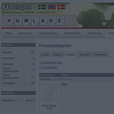
Senaste rullningen, HUMLAdE, av billyjoe gav 83p
Start
Spelregler
Vanliga frågor
Sök medlem
Topplistor
For
Spelrum
Forumkategorier
Giraffen
32
Snack
Support
Ordlekar
IRL-spel
Turneringar
Krokodilen
2
« Föregående sida
Elefanten
0
« Första sidan
Musen
0
Böjningslistan
Grisen
Användare
Inlägg
14
Böjningslistan
greentea
- Ej medlem längre
Inloggade
48
fågel
Mobilspel
Pågående
18 417
Antal inlägg:
1033