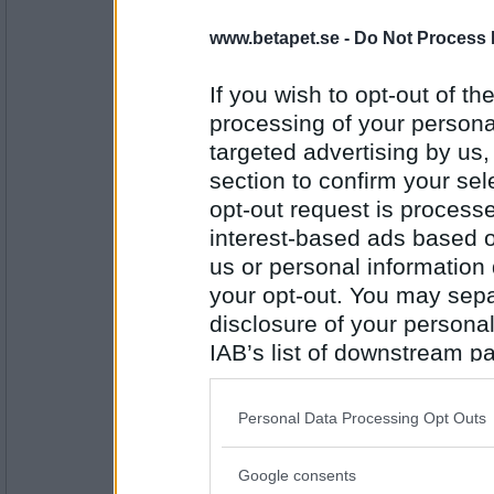
pogu
www.betapet.se -
Do Not Process 
Kvinnor
If you wish to opt-out of the
processing of your personal
Antal inlägg:
targeted advertising by us
5687
section to confirm your sel
Miominmio11
- Ej medlem längre
opt-out request is proces
Feminism
interest-based ads based o
us or personal information d
your opt-out. You may separ
Antal inlägg:
disclosure of your personal
9654
IAB’s list of downstream pa
Hanna SK
also be disclosed by us to 
Kvinnlighet
Downstream Participants
th
Personal Data Processing Opt Outs
third parties.
Google consents
Antal inlägg: 459
Please note that this web