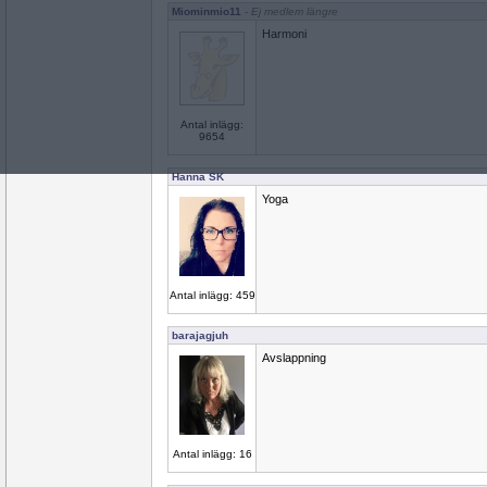
Miominmio11
- Ej medlem längre
Harmoni
Antal inlägg:
9654
Hanna SK
Yoga
Antal inlägg: 459
barajagjuh
Avslappning
Antal inlägg: 16