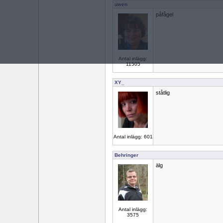
uwen
påfågel
Antal inlägg:
11505
XY_
ståtlig
Antal inlägg: 601
Behringer
älg
Antal inlägg:
3575