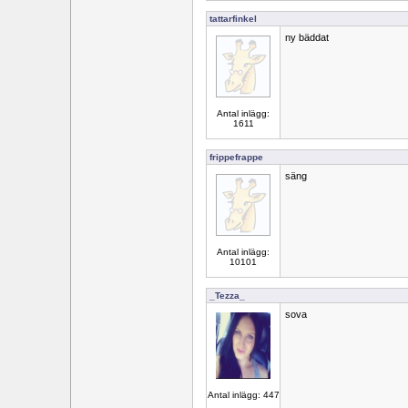
tattarfinkel
ny bäddat
Antal inlägg:
1611
frippefrappe
säng
Antal inlägg:
10101
_Tezza_
sova
Antal inlägg: 447