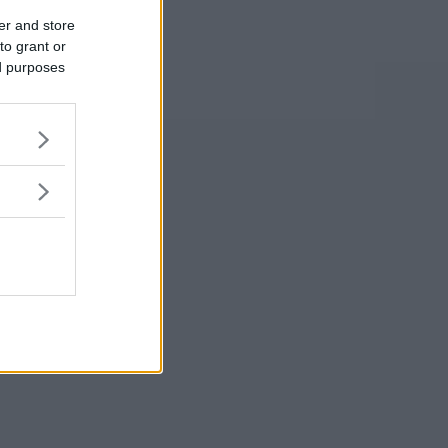
er and store
to grant or
ed purposes