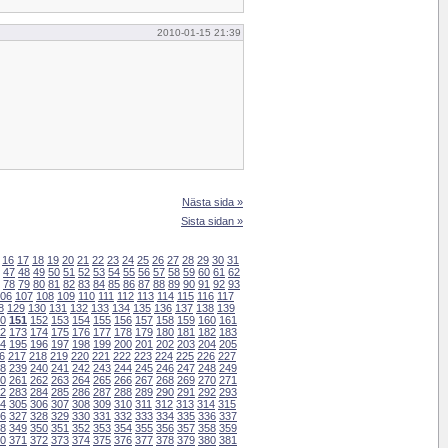
2010-01-15 21:39
Nästa sida »
Sista sidan »
16
17
18
19
20
21
22
23
24
25
26
27
28
29
30
31
47
48
49
50
51
52
53
54
55
56
57
58
59
60
61
62
78
79
80
81
82
83
84
85
86
87
88
89
90
91
92
93
06
107
108
109
110
111
112
113
114
115
116
117
8
129
130
131
132
133
134
135
136
137
138
139
0
151
152
153
154
155
156
157
158
159
160
161
2
173
174
175
176
177
178
179
180
181
182
183
4
195
196
197
198
199
200
201
202
203
204
205
6
217
218
219
220
221
222
223
224
225
226
227
8
239
240
241
242
243
244
245
246
247
248
249
0
261
262
263
264
265
266
267
268
269
270
271
2
283
284
285
286
287
288
289
290
291
292
293
4
305
306
307
308
309
310
311
312
313
314
315
6
327
328
329
330
331
332
333
334
335
336
337
8
349
350
351
352
353
354
355
356
357
358
359
0
371
372
373
374
375
376
377
378
379
380
381