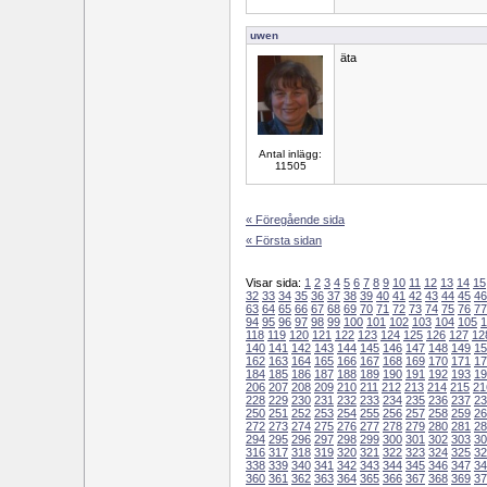
uwen
äta
Antal inlägg:
11505
« Föregående sida
« Första sidan
Visar sida:
1
2
3
4
5
6
7
8
9
10
11
12
13
14
15
32
33
34
35
36
37
38
39
40
41
42
43
44
45
46
63
64
65
66
67
68
69
70
71
72
73
74
75
76
77
94
95
96
97
98
99
100
101
102
103
104
105
1
118
119
120
121
122
123
124
125
126
127
12
140
141
142
143
144
145
146
147
148
149
15
162
163
164
165
166
167
168
169
170
171
17
184
185
186
187
188
189
190
191
192
193
19
206
207
208
209
210
211
212
213
214
215
21
228
229
230
231
232
233
234
235
236
237
23
250
251
252
253
254
255
256
257
258
259
26
272
273
274
275
276
277
278
279
280
281
28
294
295
296
297
298
299
300
301
302
303
30
316
317
318
319
320
321
322
323
324
325
32
338
339
340
341
342
343
344
345
346
347
34
360
361
362
363
364
365
366
367
368
369
37