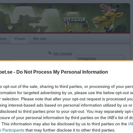
istor
Forum
Min sida
Sök i forumet
Inloggning
rneringar
Användare
et.se -
Do Not Process My Personal Information
Nästa sida »
Lösenord
Sista sidan »
to opt-out of the sale, sharing to third parties, or processing of your per
Kom ihåg mig
2010-01-14 10:00
formation for targeted advertising by us, please use the below opt-out s
Logga in
r selection. Please note that after your opt-out request is processed y
eing interest-based ads based on personal information utilized by us or
Glömt ditt lösenord?
Få ny aktiveringslänk
disclosed to third parties prior to your opt-out. You may separately opt-
losure of your personal information by third parties on the IAB’s list of
. This information may also be disclosed by us to third parties on the
IA
Betapet är gratis!
Participants
that may further disclose it to other third parties.