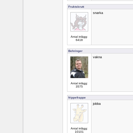
Fruktskrutt
snarka
Antal inlägg:
6418
Behringer
vakna
Antal inlägg:
3575
frippefrappe
jobba
Antal inlägg:
10101