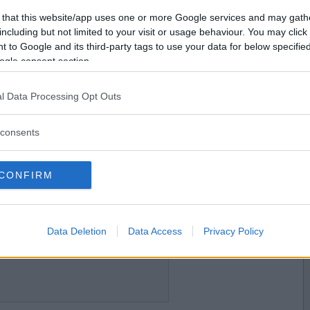
2010-01-14 12:55
Vill du bli
 that this website/app uses one or more Google services and may gath
medlem?
including but not limited to your visit or usage behaviour. You may click 
 to Google and its third-party tags to use your data for below specifi
Skapa nytt konto
ogle consent section.
l Data Processing Opt Outs
2010-01-14 16:03
consents
CONFIRM
2010-01-14 16:12
Data Deletion
Data Access
Privacy Policy