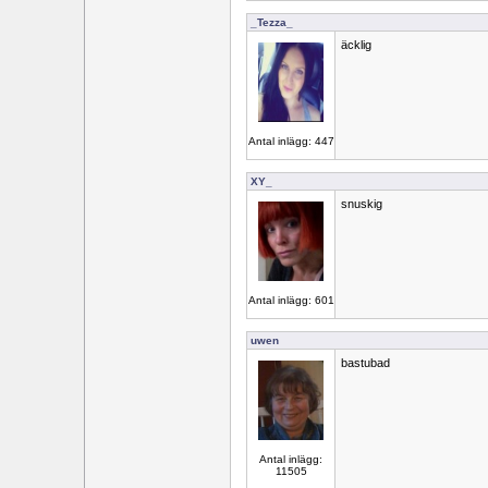
_Tezza_
äcklig
Antal inlägg: 447
XY_
snuskig
Antal inlägg: 601
uwen
bastubad
Antal inlägg:
11505