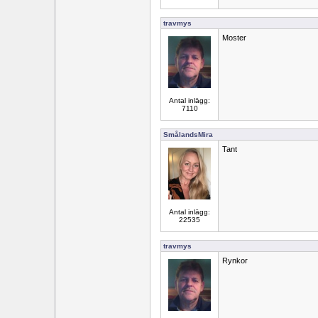
travmys
Moster
Antal inlägg:
7110
SmålandsMira
Tant
Antal inlägg:
22535
travmys
Rynkor