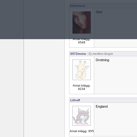
heheckon
Slott
Antal inlägg:
4549
6972mona
- Ej medlem längre
Drottning
Antal inlägg:
9234
Lillruff
England
Antal inlägg: 955