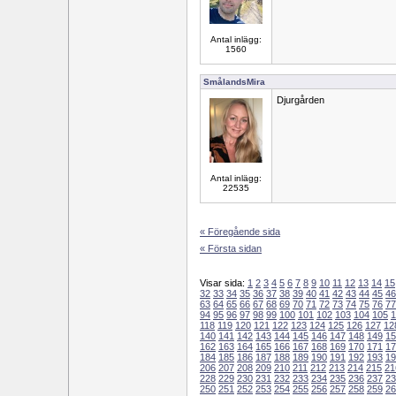
Antal inlägg:
1560
SmålandsMira
Djurgården
Antal inlägg:
22535
« Föregående sida
« Första sidan
Visar sida:
1
2
3
4
5
6
7
8
9
10
11
12
13
14
15
32
33
34
35
36
37
38
39
40
41
42
43
44
45
46
63
64
65
66
67
68
69
70
71
72
73
74
75
76
77
94
95
96
97
98
99
100
101
102
103
104
105
1
118
119
120
121
122
123
124
125
126
127
12
140
141
142
143
144
145
146
147
148
149
15
162
163
164
165
166
167
168
169
170
171
17
184
185
186
187
188
189
190
191
192
193
19
206
207
208
209
210
211
212
213
214
215
21
228
229
230
231
232
233
234
235
236
237
23
250
251
252
253
254
255
256
257
258
259
26