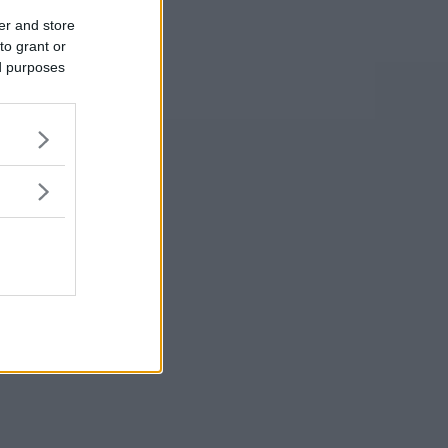
er and store
to grant or
ed purposes