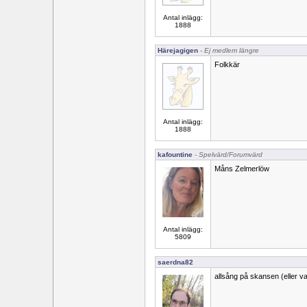
Antal inlägg:
1888
Härejagigen
- Ej medlem längre
Folkkär
Antal inlägg:
1888
kafountine
- Spelvärd/Forumvärd
Måns Zelmerlöw
Antal inlägg:
5809
saerdna82
allsång på skansen (eller va