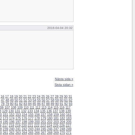
2016-04-04 20:32
Nästa sida »
Sista sidan »
16
17
18
19
20
21
22
23
24
25
26
27
28
29
30
31
47
48
49
50
51
52
53
54
55
56
57
58
59
60
61
62
78
79
80
81
82
83
84
85
86
87
88
89
90
91
92
93
06
107
108
109
110
111
112
113
114
115
116
117
8
129
130
131
132
133
134
135
136
137
138
139
0
151
152
153
154
155
156
157
158
159
160
161
2
173
174
175
176
177
178
179
180
181
182
183
4
195
196
197
198
199
200
201
202
203
204
205
6
217
218
219
220
221
222
223
224
225
226
227
8
239
240
241
242
243
244
245
246
247
248
249
0
261
262
263
264
265
266
267
268
269
270
271