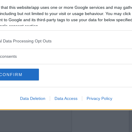
2016-04-03 18:33
Vill du bli
 that this website/app uses one or more Google services and may gath
medlem?
including but not limited to your visit or usage behaviour. You may click 
 to Google and its third-party tags to use your data for below specifi
Skapa nytt konto
ogle consent section.
l Data Processing Opt Outs
2016-04-03 18:41
consents
CONFIRM
2016-04-03 19:34
Data Deletion
Data Access
Privacy Policy