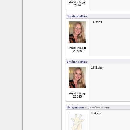
Antal inlägg:
7110
SmålandsMira
Lil-Babs
Antal inlägg:
22535
SmålandsMira
Lill-Babs
Antal inlägg:
22535
Härejagigen
- Ej medlem längre
Folkkär