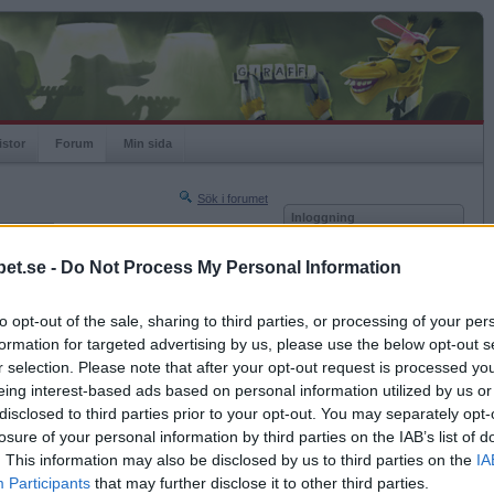
istor
Forum
Min sida
Sök i forumet
Inloggning
rneringar
Användare
et.se -
Do Not Process My Personal Information
Nästa sida »
Lösenord
Sista sidan »
to opt-out of the sale, sharing to third parties, or processing of your per
Kom ihåg mig
2016-04-03 18:24
formation for targeted advertising by us, please use the below opt-out s
Logga in
r selection. Please note that after your opt-out request is processed y
eing interest-based ads based on personal information utilized by us or
Glömt ditt lösenord?
Få ny aktiveringslänk
disclosed to third parties prior to your opt-out. You may separately opt-
losure of your personal information by third parties on the IAB’s list of
. This information may also be disclosed by us to third parties on the
IA
Betapet är gratis!
Participants
that may further disclose it to other third parties.