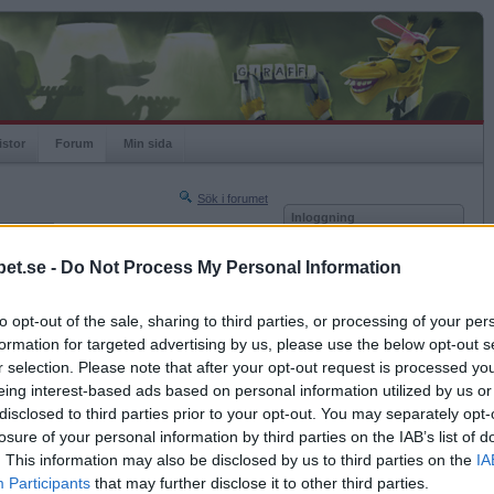
istor
Forum
Min sida
Sök i forumet
Inloggning
rneringar
Användare
et.se -
Do Not Process My Personal Information
Nästa sida »
Lösenord
Sista sidan »
to opt-out of the sale, sharing to third parties, or processing of your per
Kom ihåg mig
2011-06-14 02:07
formation for targeted advertising by us, please use the below opt-out s
Logga in
r selection. Please note that after your opt-out request is processed y
eing interest-based ads based on personal information utilized by us or
Glömt ditt lösenord?
Få ny aktiveringslänk
disclosed to third parties prior to your opt-out. You may separately opt-
losure of your personal information by third parties on the IAB’s list of
. This information may also be disclosed by us to third parties on the
IA
Betapet är gratis!
Participants
that may further disclose it to other third parties.