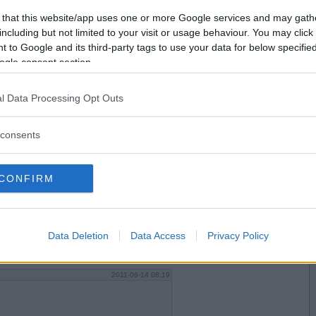
2011-06-14 02:08
Vill du bli
 that this website/app uses one or more Google services and may gath
medlem?
including but not limited to your visit or usage behaviour. You may click 
 to Google and its third-party tags to use your data for below specifi
Skapa nytt konto
ogle consent section.
2011-06-14 02:20
l Data Processing Opt Outs
consents
CONFIRM
2011-06-14 02:32
Data Deletion
Data Access
Privacy Policy
2011-06-14 08:19