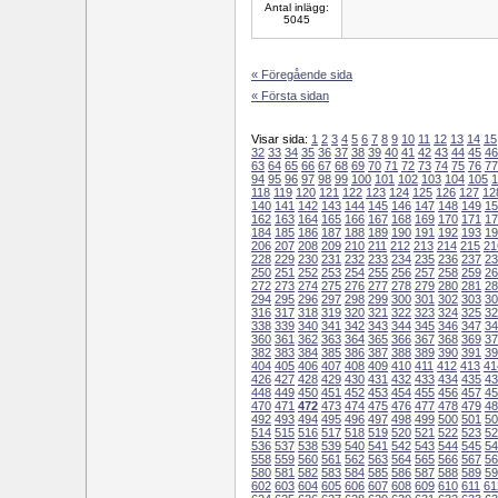
Antal inlägg:
5045
« Föregående sida
« Första sidan
Visar sida:
1
2
3
4
5
6
7
8
9
10
11
12
13
14
15
32
33
34
35
36
37
38
39
40
41
42
43
44
45
46
63
64
65
66
67
68
69
70
71
72
73
74
75
76
77
94
95
96
97
98
99
100
101
102
103
104
105
1
118
119
120
121
122
123
124
125
126
127
12
140
141
142
143
144
145
146
147
148
149
15
162
163
164
165
166
167
168
169
170
171
17
184
185
186
187
188
189
190
191
192
193
19
206
207
208
209
210
211
212
213
214
215
21
228
229
230
231
232
233
234
235
236
237
23
250
251
252
253
254
255
256
257
258
259
26
272
273
274
275
276
277
278
279
280
281
28
294
295
296
297
298
299
300
301
302
303
30
316
317
318
319
320
321
322
323
324
325
32
338
339
340
341
342
343
344
345
346
347
34
360
361
362
363
364
365
366
367
368
369
37
382
383
384
385
386
387
388
389
390
391
39
404
405
406
407
408
409
410
411
412
413
41
426
427
428
429
430
431
432
433
434
435
43
448
449
450
451
452
453
454
455
456
457
45
470
471
472
473
474
475
476
477
478
479
48
492
493
494
495
496
497
498
499
500
501
50
514
515
516
517
518
519
520
521
522
523
52
536
537
538
539
540
541
542
543
544
545
54
558
559
560
561
562
563
564
565
566
567
56
580
581
582
583
584
585
586
587
588
589
59
602
603
604
605
606
607
608
609
610
611
61