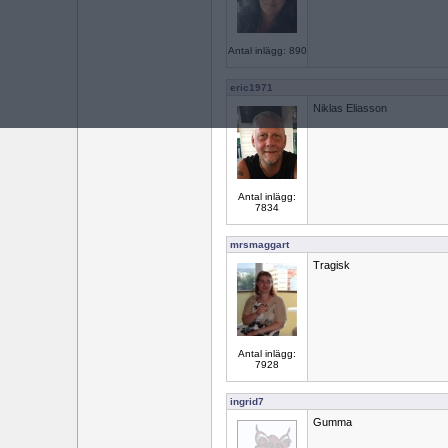
Antal inlägg: 890
eric1971
Niklas Eliasson
Antal inlägg:
7834
mrsmaggart
Tragisk
Antal inlägg:
7928
ingrid7
Gumma