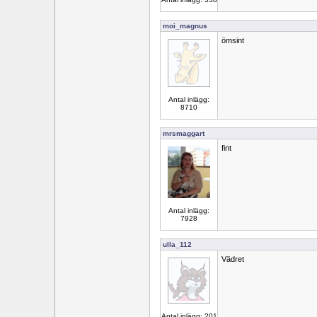
moi_magnus
ömsint
Antal inlägg:
8710
mrsmaggart
fint
Antal inlägg:
7928
ulla_112
Vädret
Antal inlägg: 201