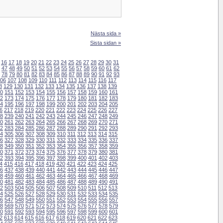
Nästa sida »
Sista sidan »
16
17
18
19
20
21
22
23
24
25
26
27
28
29
30
31
47
48
49
50
51
52
53
54
55
56
57
58
59
60
61
62
78
79
80
81
82
83
84
85
86
87
88
89
90
91
92
93
06
107
108
109
110
111
112
113
114
115
116
117
8
129
130
131
132
133
134
135
136
137
138
139
0
151
152
153
154
155
156
157
158
159
160
161
2
173
174
175
176
177
178
179
180
181
182
183
4
195
196
197
198
199
200
201
202
203
204
205
6
217
218
219
220
221
222
223
224
225
226
227
8
239
240
241
242
243
244
245
246
247
248
249
0
261
262
263
264
265
266
267
268
269
270
271
2
283
284
285
286
287
288
289
290
291
292
293
4
305
306
307
308
309
310
311
312
313
314
315
6
327
328
329
330
331
332
333
334
335
336
337
8
349
350
351
352
353
354
355
356
357
358
359
0
371
372
373
374
375
376
377
378
379
380
381
2
393
394
395
396
397
398
399
400
401
402
403
4
415
416
417
418
419
420
421
422
423
424
425
6
437
438
439
440
441
442
443
444
445
446
447
8
459
460
461
462
463
464
465
466
467
468
469
0
481
482
483
484
485
486
487
488
489
490
491
2
503
504
505
506
507
508
509
510
511
512
513
4
525
526
527
528
529
530
531
532
533
534
535
6
547
548
549
550
551
552
553
554
555
556
557
8
569
570
571
572
573
574
575
576
577
578
579
0
591
592
593
594
595
596
597
598
599
600
601
2
613
614
615
616
617
618
619
620
621
622
623