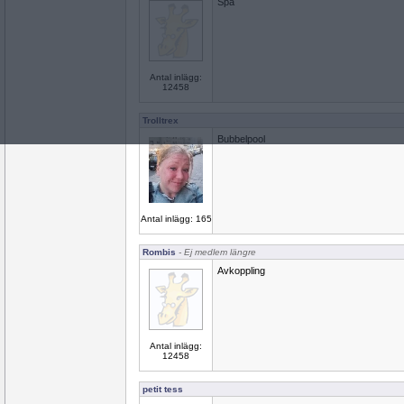
Spa
Antal inlägg:
12458
Trolltrex
Bubbelpool
Antal inlägg: 165
Rombis
- Ej medlem längre
Avkoppling
Antal inlägg:
12458
petit tess