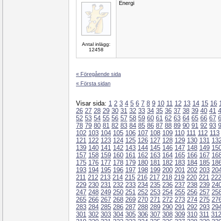
Energi
Antal inlägg:
12458
« Föregående sida
« Första sidan
Visar sida:
1
2
3
4
5
6
7
8
9
10
11
12
13
14
15
16
26
27
28
29
30
31
32
33
34
35
36
37
38
39
40
41
52
53
54
55
56
57
58
59
60
61
62
63
64
65
66
67
78
79
80
81
82
83
84
85
86
87
88
89
90
91
92
93
102
103
104
105
106
107
108
109
110
111
112
113
121
122
123
124
125
126
127
128
129
130
131
13
139
140
141
142
143
144
145
146
147
148
149
15
157
158
159
160
161
162
163
164
165
166
167
16
175
176
177
178
179
180
181
182
183
184
185
18
193
194
195
196
197
198
199
200
201
202
203
20
211
212
213
214
215
216
217
218
219
220
221
22
229
230
231
232
233
234
235
236
237
238
239
24
247
248
249
250
251
252
253
254
255
256
257
25
265
266
267
268
269
270
271
272
273
274
275
27
283
284
285
286
287
288
289
290
291
292
293
29
301
302
303
304
305
306
307
308
309
310
311
31