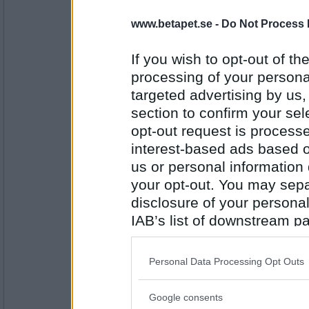
Elvimadiga
- Ej medlem längre
www.betapet.se -
Do Not Process 
Åska
If you wish to opt-out of the
processing of your personal
Antal inlägg: 407
targeted advertising by us
section to confirm your sel
Lackia
Blixt
opt-out request is proces
interest-based ads based o
us or personal information d
Antal inlägg:
your opt-out. You may separ
1779
disclosure of your personal
EzmaaL
- Ej medlem längre
IAB’s list of downstream pa
Snabb
also be disclosed by us to 
Downstream Participants
th
Personal Data Processing Opt Outs
third parties.
Antal inlägg: 562
Google consents
Please note that this web
Rombis
- Ej medlem längre