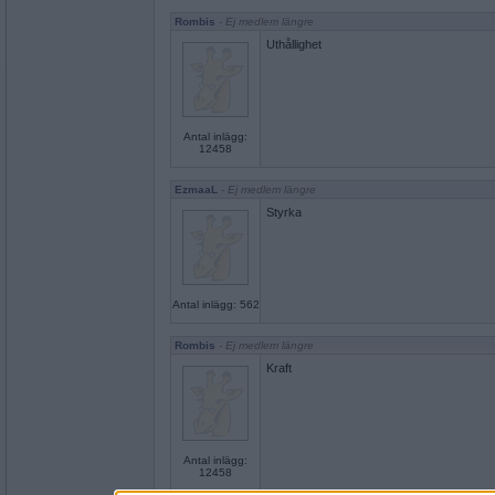
Rombis
- Ej medlem längre
Uthållighet
Antal inlägg:
12458
EzmaaL
- Ej medlem längre
Styrka
Antal inlägg: 562
Rombis
- Ej medlem längre
Kraft
Antal inlägg:
12458