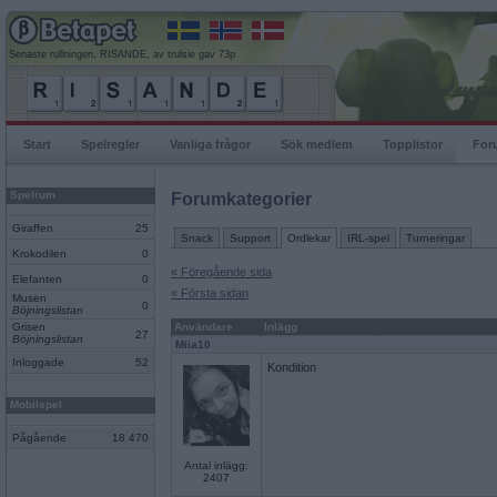
Senaste rullningen, RISANDE, av trulsie gav 73p
Start
Spelregler
Vanliga frågor
Sök medlem
Topplistor
For
Spelrum
Forumkategorier
Giraffen
25
Snack
Support
Ordlekar
IRL-spel
Turneringar
Krokodilen
0
« Föregående sida
Elefanten
0
« Första sidan
Musen
0
Böjningslistan
Grisen
Användare
Inlägg
27
Böjningslistan
Miia10
Inloggade
52
Kondition
Mobilspel
Pågående
18 470
Antal inlägg:
2407