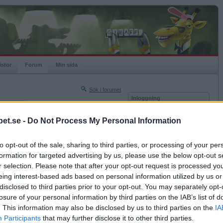
istor
Forum
Min sida
Sök i forumet
Inloggning
rneringar
Användare
et.se -
Do Not Process My Personal Information
Nästa sida »
Lösenord
Sista sidan »
to opt-out of the sale, sharing to third parties, or processing of your per
Kom ihåg mig
2022-01-14 20:05
formation for targeted advertising by us, please use the below opt-out s
Logga in
r selection. Please note that after your opt-out request is processed y
eing interest-based ads based on personal information utilized by us or
Glömt ditt lösenord?
Få ny aktiveringslänk
disclosed to third parties prior to your opt-out. You may separately opt-
losure of your personal information by third parties on the IAB’s list of
. This information may also be disclosed by us to third parties on the
IA
Betapet är gratis!
Participants
that may further disclose it to other third parties.