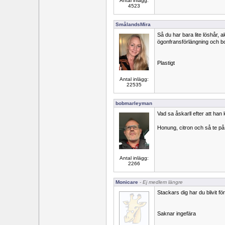
Antal inlägg:
4523
SmålandsMira
Så du har bara lite löshår, 
ögonfransförlängning och b
Plastigt
Antal inlägg:
22535
bobmarleyman
Vad sa åskarll efter att han
Honung, citron och så te på
Antal inlägg:
2266
Monicare
- Ej medlem längre
Stackars dig har du blivit för
Saknar ingefära