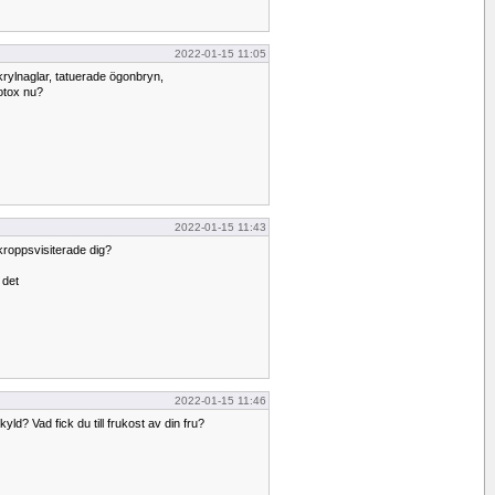
2022-01-15 11:05
akrylnaglar, tatuerade ögonbryn,
otox nu?
2022-01-15 11:43
 kroppsvisiterade dig?
 det
2022-01-15 11:46
kyld? Vad fick du till frukost av din fru?