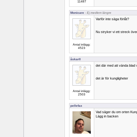
11487
Monicare
- Ej medlem längre
Varför inte säga förlåt?
Nu stryker vi ett streck öve
Antal inlägg:
4523
åskarll
det där med att vända blad v
det är för kungligheter
Antal inlägg:
2503
pellefax
Vad säger du om orten Ku
Lägg in backen