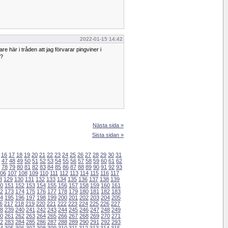
2022-01-15 14:42
e här i tråden att jag förvarar pingviner i
m?
Nästa sida »
Sista sidan »
16
17
18
19
20
21
22
23
24
25
26
27
28
29
30
31
47
48
49
50
51
52
53
54
55
56
57
58
59
60
61
62
78
79
80
81
82
83
84
85
86
87
88
89
90
91
92
93
06
107
108
109
110
111
112
113
114
115
116
117
8
129
130
131
132
133
134
135
136
137
138
139
0
151
152
153
154
155
156
157
158
159
160
161
2
173
174
175
176
177
178
179
180
181
182
183
4
195
196
197
198
199
200
201
202
203
204
205
6
217
218
219
220
221
222
223
224
225
226
227
8
239
240
241
242
243
244
245
246
247
248
249
0
261
262
263
264
265
266
267
268
269
270
271
2
283
284
285
286
287
288
289
290
291
292
293