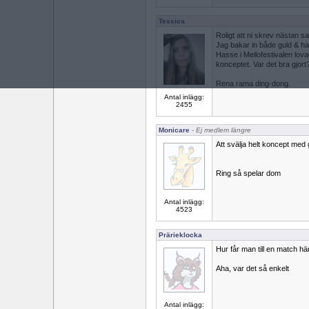
Tessica
Roligt att ni skrev nästan sa
Jag bakar in både guld & ha
Hasse i Mellofestivalen lov
konceptet. Var det bra gjort
Rena rama ding-dong.
Antal inlägg:
2455
Monicare
- Ej medlem längre
Att svälja helt koncept med
Ring så spelar dom
Antal inlägg:
4523
Prärieklocka
Hur får man till en match hä
Aha, var det så enkelt
Antal inlägg: