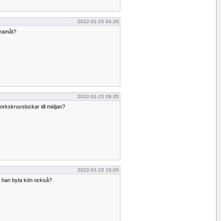
2022-01-15 04:28
 framåt?
2022-01-15 09:35
korkskruvslockar till midjan?
2022-01-15 10:05
le han byta kön också?