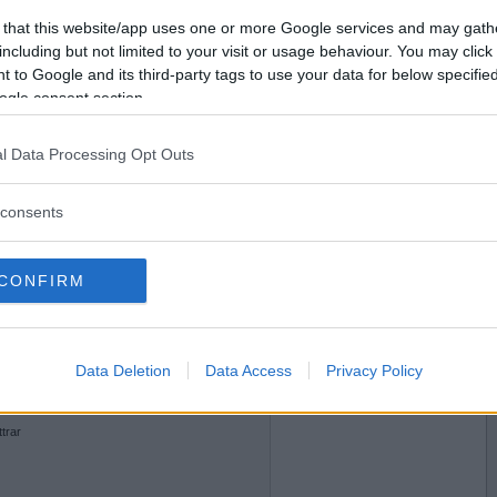
2022-01-14 20:08
Vill du bli
 that this website/app uses one or more Google services and may gath
medlem?
bild varje morgon?
including but not limited to your visit or usage behaviour. You may click 
 to Google and its third-party tags to use your data for below specifi
Skapa nytt konto
ogle consent section.
l Data Processing Opt Outs
2022-01-14 20:31
consents
baren innan ljuset slocknade?
CONFIRM
2022-01-14 20:33
Data Deletion
Data Access
Privacy Policy
 få klättra upp till dig på balkongen?
ttrar