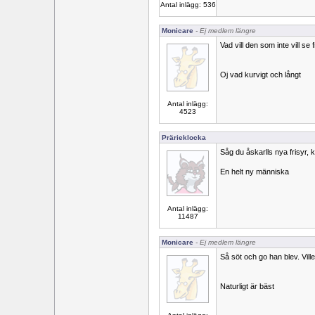
Antal inlägg: 536
Monicare
- Ej medlem längre
Vad vill den som inte vill se
Oj vad kurvigt och långt
Antal inlägg:
4523
Prärieklocka
Såg du åskarlls nya frisyr, 
En helt ny människa
Antal inlägg:
11487
Monicare
- Ej medlem längre
Så söt och go han blev. Vil
Naturligt är bäst