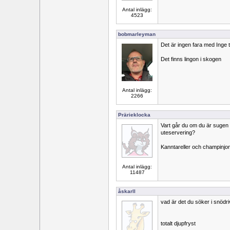
Antal inlägg:
4523
bobmarleyman
Det är ingen fara med Inge t
Det finns lingon i skogen
Antal inlägg:
2266
Prärieklocka
Vart går du om du är sugen 
uteservering?
Kanntareller och champinjo
Antal inlägg:
11487
åskarll
vad är det du söker i snödr
totalt djupfryst