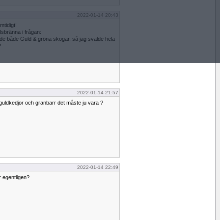
2022-01-14 20:43
mtidigt!
lsbränna i frågan:
ade både Guld & gröna skogar, så jag svalde hela
?
2022-01-14 21:57
 guldkedjor och granbarr det måste ju vara ?
2022-01-14 22:49
r egentligen?