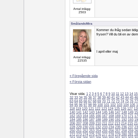
Antal inlägg:
2503
SmålandsMira
Kommer du ihåg sedan tidigar
frysen? Vill du bli en av de
I april eller maj
Antal inlägg:
22535
« Föregående sida
« Första sidan
Visar sida:
1
2
3
4
5
6
7
8
9
10
11
12
13
14
15
32
33
34
35
36
37
38
39
40
41
42
43
44
45
46
63
64
65
66
67
68
69
70
71
72
73
74
75
76
77
94
95
96
97
98
99
100
101
102
103
104
105
1
118
119
120
121
122
123
124
125
126
127
12
140
141
142
143
144
145
146
147
148
149
15
162
163
164
165
166
167
168
169
170
171
17
184
185
186
187
188
189
190
191
192
193
19
206
207
208
209
210
211
212
213
214
215
21
228
229
230
231
232
233
234
235
236
237
23
250
251
252
253
254
255
256
257
258
259
26
272
273
274
275
276
277
278
279
280
281
28