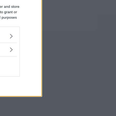
er and store
to grant or
ed purposes