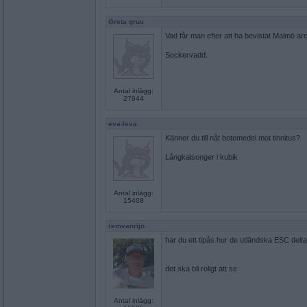
Greta grus
Vad får man efter att ha bevistat Malmö ar
Sockervadd.
Antal inlägg:
27944
eva-leva
Känner du till nåt botemedel mot tinnitus?
Långkalsonger i kubik
Antal inlägg:
15408
remvanrijn
har du ett tipås hur de utländska ESC delta
det ska bli roligt att se
Antal inlägg: