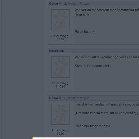
Oskar K
- Ej medlem längre
Vad ser du för problem med romantiska 
långsam?
En lat huskatt
Antal inlägg:
6529
Ruckzuck
Vad tror du att du kommer att vara i nästa l
Som en lätt sommarbris.
Antal inlägg:
34614
Oskar K
- Ej medlem längre
Hur ska man andas om man ska smyga på
(Det vore inte så dumt, att bli katt alltså :) )
Dieselolja fungerar alltid
Antal inlägg:
6529