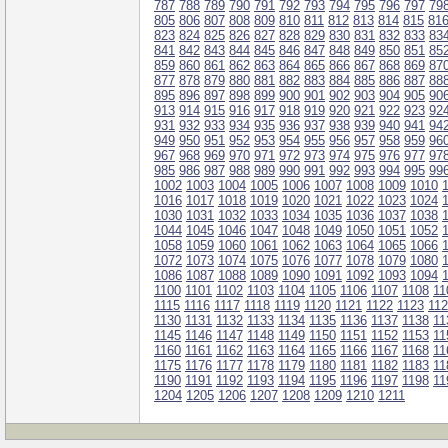
787
788
789
790
791
792
793
794
795
796
797
79
805
806
807
808
809
810
811
812
813
814
815
81
823
824
825
826
827
828
829
830
831
832
833
83
841
842
843
844
845
846
847
848
849
850
851
85
859
860
861
862
863
864
865
866
867
868
869
87
877
878
879
880
881
882
883
884
885
886
887
88
895
896
897
898
899
900
901
902
903
904
905
90
913
914
915
916
917
918
919
920
921
922
923
92
931
932
933
934
935
936
937
938
939
940
941
94
949
950
951
952
953
954
955
956
957
958
959
96
967
968
969
970
971
972
973
974
975
976
977
97
985
986
987
988
989
990
991
992
993
994
995
99
1002
1003
1004
1005
1006
1007
1008
1009
1010
1016
1017
1018
1019
1020
1021
1022
1023
1024
1030
1031
1032
1033
1034
1035
1036
1037
1038
1044
1045
1046
1047
1048
1049
1050
1051
1052
1058
1059
1060
1061
1062
1063
1064
1065
1066
1072
1073
1074
1075
1076
1077
1078
1079
1080
1086
1087
1088
1089
1090
1091
1092
1093
1094
1100
1101
1102
1103
1104
1105
1106
1107
1108
11
1115
1116
1117
1118
1119
1120
1121
1122
1123
11
1130
1131
1132
1133
1134
1135
1136
1137
1138
11
1145
1146
1147
1148
1149
1150
1151
1152
1153
11
1160
1161
1162
1163
1164
1165
1166
1167
1168
11
1175
1176
1177
1178
1179
1180
1181
1182
1183
11
1190
1191
1192
1193
1194
1195
1196
1197
1198
11
1204
1205
1206
1207
1208
1209
1210
1211