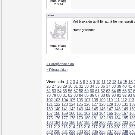
Antal inlägg:
27944
elaa
Vad bruka du ta till för att få lite mer sprut
Hatar grillandet
Antal inlägg:
15624
« Föregående sida
« Första sidan
Visar sida:
1
2
3
4
5
6
7
8
9
10
11
12
13
14
15
16
26
27
28
29
30
31
32
33
34
35
36
37
38
39
40
41
52
53
54
55
56
57
58
59
60
61
62
63
64
65
66
67
78
79
80
81
82
83
84
85
86
87
88
89
90
91
92
93
102
103
104
105
106
107
108
109
110
111
112
113
121
122
123
124
125
126
127
128
129
130
131
13
139
140
141
142
143
144
145
146
147
148
149
15
157
158
159
160
161
162
163
164
165
166
167
16
175
176
177
178
179
180
181
182
183
184
185
18
193
194
195
196
197
198
199
200
201
202
203
20
211
212
213
214
215
216
217
218
219
220
221
22
229
230
231
232
233
234
235
236
237
238
239
24