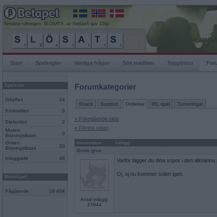
Senaste rullningen, SLÖSATS, av NettanÄ gav 156p
Start
Spelregler
Vanliga frågor
Sök medlem
Topplistor
For
Spelrum
Forumkategorier
Giraffen
24
Snack
Support
Ordlekar
IRL-spel
Turneringar
Krokodilen
0
« Föregående sida
Elefanten
2
« Första sidan
Musen
0
Böjningslistan
Grisen
Användare
Inlägg
20
Böjningslistan
Greta grus
Inloggade
46
Varför lägger du dina sopor i den allmänn
Oj, oj nu kommer solen igen.
Mobilspel
Pågående
18 404
Antal inlägg:
27944