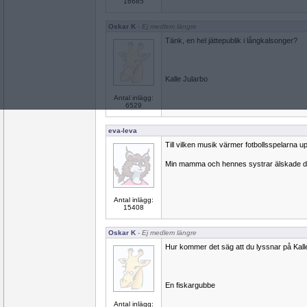
16685
Oskar K
- Ej medlem längre
Tänk, en hel jättepublik i långkalsonger?
Kalle Jularbo
Antal inlägg:
6529
eva-leva
Till vilken musik värmer fotbollsspelarna u
Min mamma och hennes systrar älskade d
Antal inlägg:
15408
Oskar K
- Ej medlem längre
Hur kommer det säg att du lyssnar på Kall
En fiskargubbe
Antal inlägg: