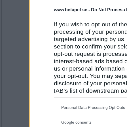
Ruckzuck
www.betapet.se -
Do Not Process 
Vad rekommenderar du som dryck på mi
En liten, liten myra.
If you wish to opt-out of the
processing of your personal
Antal inlägg:
targeted advertising by us
34614
section to confirm your sel
Greta grus
opt-out request is proces
Kan du föreslå mig ett husdjur när jag bor 
interest-based ads based o
Choklad och whiskey
us or personal information d
your opt-out. You may separ
Antal inlägg:
27944
disclosure of your personal
IAB’s list of downstream pa
Sotfinger
also be disclosed by us to 
Snällt att du vill sitta barnvakt, vad vill du
Downstream Participants
th
Personal Data Processing Opt Outs
Ungefär som Rocky
third parties.
Antal inlägg:
Google consents
22361
Please note that this web