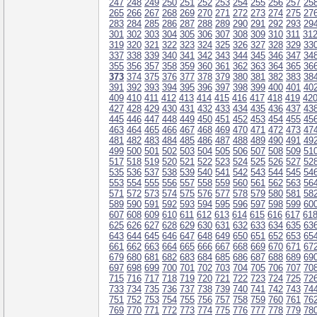
247
248
249
250
251
252
253
254
255
256
257
25
265
266
267
268
269
270
271
272
273
274
275
27
283
284
285
286
287
288
289
290
291
292
293
29
301
302
303
304
305
306
307
308
309
310
311
31
319
320
321
322
323
324
325
326
327
328
329
33
337
338
339
340
341
342
343
344
345
346
347
34
355
356
357
358
359
360
361
362
363
364
365
36
373
374
375
376
377
378
379
380
381
382
383
38
391
392
393
394
395
396
397
398
399
400
401
40
409
410
411
412
413
414
415
416
417
418
419
42
427
428
429
430
431
432
433
434
435
436
437
43
445
446
447
448
449
450
451
452
453
454
455
45
463
464
465
466
467
468
469
470
471
472
473
47
481
482
483
484
485
486
487
488
489
490
491
49
499
500
501
502
503
504
505
506
507
508
509
51
517
518
519
520
521
522
523
524
525
526
527
52
535
536
537
538
539
540
541
542
543
544
545
54
553
554
555
556
557
558
559
560
561
562
563
56
571
572
573
574
575
576
577
578
579
580
581
58
589
590
591
592
593
594
595
596
597
598
599
60
607
608
609
610
611
612
613
614
615
616
617
61
625
626
627
628
629
630
631
632
633
634
635
63
643
644
645
646
647
648
649
650
651
652
653
65
661
662
663
664
665
666
667
668
669
670
671
67
679
680
681
682
683
684
685
686
687
688
689
69
697
698
699
700
701
702
703
704
705
706
707
70
715
716
717
718
719
720
721
722
723
724
725
72
733
734
735
736
737
738
739
740
741
742
743
74
751
752
753
754
755
756
757
758
759
760
761
76
769
770
771
772
773
774
775
776
777
778
779
78