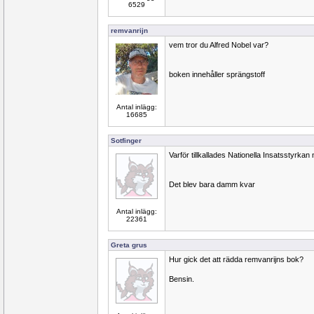
6529
remvanrijn
vem tror du Alfred Nobel var?
boken innehåller sprängstoff
Antal inlägg:
16685
Sotfinger
Varför tillkallades Nationella Insatsstyrkan
Det blev bara damm kvar
Antal inlägg:
22361
Greta grus
Hur gick det att rädda remvanrijns bok?
Bensin.