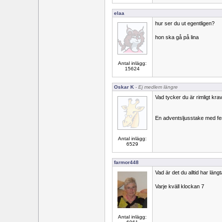
elaa
hur ser du ut egentligen?
hon ska gå på lina
Antal inlägg:
15624
Oskar K
- Ej medlem längre
Vad tycker du är rimligt kra
En adventsljusstake med fem
Antal inlägg:
6529
farmor448
Vad är det du alltid har läng
Varje kväll klockan 7
Antal inlägg: