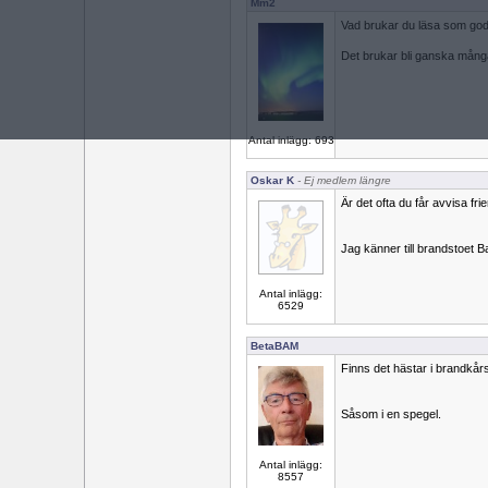
Mm2
Vad brukar du läsa som god
Det brukar bli ganska mång
Antal inlägg: 693
Oskar K
- Ej medlem längre
Är det ofta du får avvisa frie
Jag känner till brandstoet B
Antal inlägg:
6529
BetaBAM
Finns det hästar i brandkår
Såsom i en spegel.
Antal inlägg:
8557