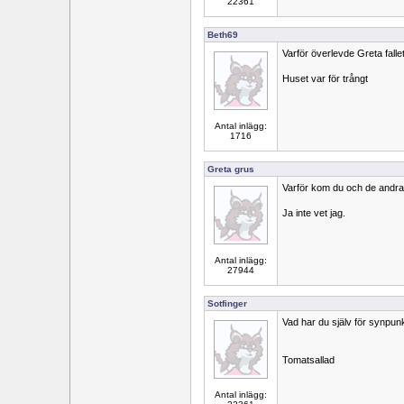
22361
Beth69
Varför överlevde Greta falle
Huset var för trångt
Antal inlägg:
1716
Greta grus
Varför kom du och de andra 
Ja inte vet jag.
Antal inlägg:
27944
Sotfinger
Vad har du själv för synpu
Tomatsallad
Antal inlägg: