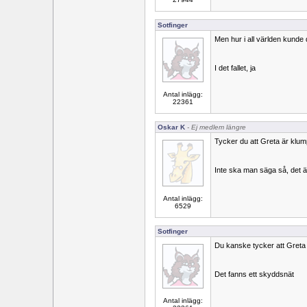
Sotfinger
Men hur i all världen kunde
I det fallet, ja
Antal inlägg:
22361
Oskar K
- Ej medlem längre
Tycker du att Greta är klum
Inte ska man säga så, det ä
Antal inlägg:
6529
Sotfinger
Du kanske tycker att Greta 
Det fanns ett skyddsnät
Antal inlägg: