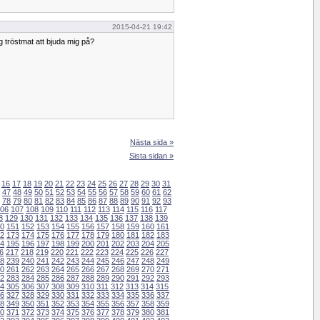
2015-04-21 19:42
g tröstmat att bjuda mig på?
Nästa sida »
Sista sidan »
16
17
18
19
20
21
22
23
24
25
26
27
28
29
30
31
47
48
49
50
51
52
53
54
55
56
57
58
59
60
61
62
78
79
80
81
82
83
84
85
86
87
88
89
90
91
92
93
06
107
108
109
110
111
112
113
114
115
116
117
8
129
130
131
132
133
134
135
136
137
138
139
0
151
152
153
154
155
156
157
158
159
160
161
2
173
174
175
176
177
178
179
180
181
182
183
4
195
196
197
198
199
200
201
202
203
204
205
6
217
218
219
220
221
222
223
224
225
226
227
8
239
240
241
242
243
244
245
246
247
248
249
0
261
262
263
264
265
266
267
268
269
270
271
2
283
284
285
286
287
288
289
290
291
292
293
4
305
306
307
308
309
310
311
312
313
314
315
6
327
328
329
330
331
332
333
334
335
336
337
8
349
350
351
352
353
354
355
356
357
358
359
0
371
372
373
374
375
376
377
378
379
380
381