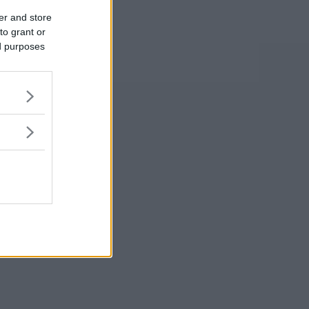
er and store
to grant or
ed purposes