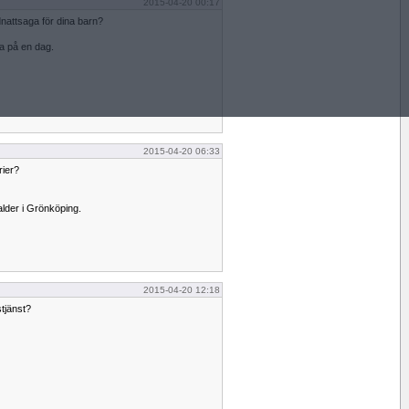
2015-04-20 00:17
nattsaga för dina barn?
a på en dag.
2015-04-20 06:33
rier?
alder i Grönköping.
2015-04-20 12:18
stjänst?