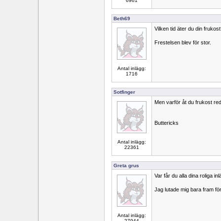
6961
Beth69
Vilken tid äter du din frukos
Frestelsen blev för stor.
Antal inlägg:
1716
Sotfinger
Men varför åt du frukost re
Buttericks
Antal inlägg:
22361
Greta grus
Var får du alla dina roliga in
Jag lutade mig bara fram för 
Antal inlägg:
27944