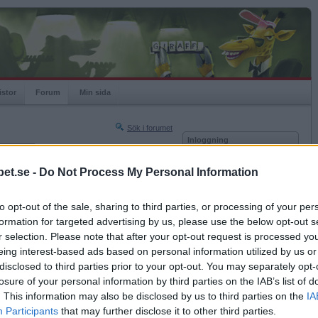
istor
Forum
Min sida
Sök i forumet
Inloggning
rneringar
Användare
et.se -
Do Not Process My Personal Information
Nästa sida »
Lösenord
Sista sidan »
to opt-out of the sale, sharing to third parties, or processing of your per
Kom ihåg mig
2015-04-19 10:35
formation for targeted advertising by us, please use the below opt-out s
Logga in
ör att öka uthållighet och styrka?
r selection. Please note that after your opt-out request is processed y
eing interest-based ads based on personal information utilized by us or
Glömt ditt lösenord?
.
Få ny aktiveringslänk
disclosed to third parties prior to your opt-out. You may separately opt-
losure of your personal information by third parties on the IAB’s list of
. This information may also be disclosed by us to third parties on the
IA
Betapet är gratis!
Participants
that may further disclose it to other third parties.