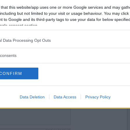
2015-04-19 11:02
Vill du bli
 that this website/app uses one or more Google services and may gath
 en alldeles egen söndagsskola?
medlem?
including but not limited to your visit or usage behaviour. You may click 
 to Google and its third-party tags to use your data for below specifi
Skapa nytt konto
ogle consent section.
l Data Processing Opt Outs
2015-04-19 20:27
 vad sägs om det?
consents
finländarnas partiprogram.
CONFIRM
2015-04-19 21:55
ka språket borde förbjudas?
Data Deletion
Data Access
Privacy Policy