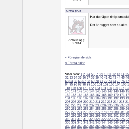
22361
Greta grus
Har du någon riktigt smaski
Det är hugget som stucket.
Antal inlägg:
27944
« Föregående sida
« Första sidan
Visar sida:
1
2
3
4
5
6
7
8
9
10
11
12
13
14
15
32
33
34
35
36
37
38
39
40
41
42
43
44
45
46
63
64
65
66
67
68
69
70
71
72
73
74
75
76
77
94
95
96
97
98
99
100
101
102
103
104
105
1
118
119
120
121
122
123
124
125
126
127
12
140
141
142
143
144
145
146
147
148
149
15
162
163
164
165
166
167
168
169
170
171
17
184
185
186
187
188
189
190
191
192
193
19
206
207
208
209
210
211
212
213
214
215
21
228
229
230
231
232
233
234
235
236
237
23
250
251
252
253
254
255
256
257
258
259
26
272
273
274
275
276
277
278
279
280
281
28
294
295
296
297
298
299
300
301
302
303
30
316
317
318
319
320
321
322
323
324
325
32
338
339
340
341
342
343
344
345
346
347
34
360
361
362
363
364
365
366
367
368
369
37