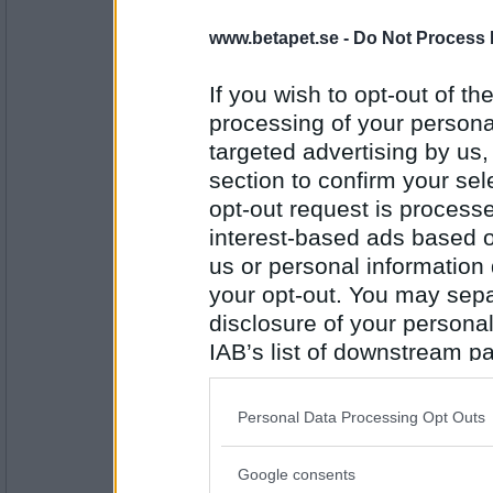
16685
www.betapet.se -
Do Not Process 
remvanrijn
( borde inte du sitta framför tv , hoppa o j
If you wish to opt-out of the
processing of your personal
targeted advertising by us
Antal inlägg:
section to confirm your sel
16685
opt-out request is proces
remvanrijn
interest-based ads based o
blev Pogu partisekreterare för F I ?
us or personal information d
your opt-out. You may separ
bakom solglasögon och med peruk
disclosure of your personal
Antal inlägg:
IAB’s list of downstream pa
16685
also be disclosed by us to 
SmålandsMira
Downstream Participants
th
Personal Data Processing Opt Outs
(Kunde inte bry mig mindre om Lakers. Är 
third parties.
Google consents
Please note that this web