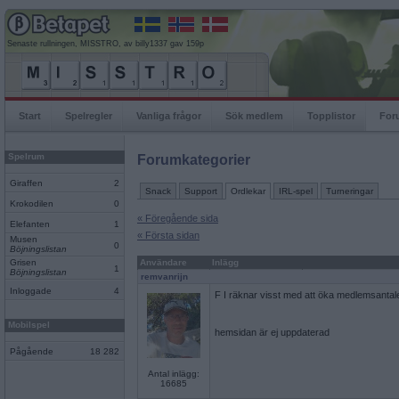
Senaste rullningen, MISSTRO, av billy1337 gav 159p
Start
Spelregler
Vanliga frågor
Sök medlem
Topplistor
For
Spelrum
Forumkategorier
Giraffen
2
Snack
Support
Ordlekar
IRL-spel
Turneringar
Krokodilen
0
« Föregående sida
Elefanten
1
« Första sidan
Musen
0
Böjningslistan
Grisen
Användare
Inlägg
1
Böjningslistan
remvanrijn
Inloggade
4
F I räknar visst med att öka medlemsantale
Mobilspel
hemsidan är ej uppdaterad
Pågående
18 282
Antal inlägg:
16685