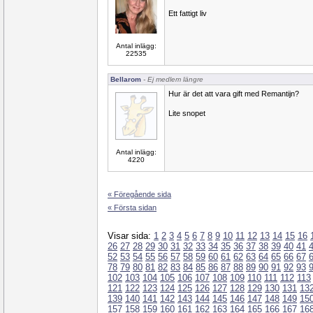
Ett fattigt liv
Antal inlägg:
22535
Bellarom
- Ej medlem längre
Hur är det att vara gift med Remantijn?
Lite snopet
Antal inlägg:
4220
« Föregående sida
« Första sidan
Visar sida:
1
2
3
4
5
6
7
8
9
10
11
12
13
14
15
16
26
27
28
29
30
31
32
33
34
35
36
37
38
39
40
41
52
53
54
55
56
57
58
59
60
61
62
63
64
65
66
67
78
79
80
81
82
83
84
85
86
87
88
89
90
91
92
93
102
103
104
105
106
107
108
109
110
111
112
113
121
122
123
124
125
126
127
128
129
130
131
13
139
140
141
142
143
144
145
146
147
148
149
15
157
158
159
160
161
162
163
164
165
166
167
16