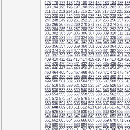
175
176
177
178
179
180
181
182
183
184
185
18
193
194
195
196
197
198
199
200
201
202
203
20
211
212
213
214
215
216
217
218
219
220
221
22
229
230
231
232
233
234
235
236
237
238
239
24
247
248
249
250
251
252
253
254
255
256
257
25
265
266
267
268
269
270
271
272
273
274
275
27
283
284
285
286
287
288
289
290
291
292
293
29
301
302
303
304
305
306
307
308
309
310
311
31
319
320
321
322
323
324
325
326
327
328
329
33
337
338
339
340
341
342
343
344
345
346
347
34
355
356
357
358
359
360
361
362
363
364
365
36
373
374
375
376
377
378
379
380
381
382
383
38
391
392
393
394
395
396
397
398
399
400
401
40
409
410
411
412
413
414
415
416
417
418
419
42
427
428
429
430
431
432
433
434
435
436
437
43
445
446
447
448
449
450
451
452
453
454
455
45
463
464
465
466
467
468
469
470
471
472
473
47
481
482
483
484
485
486
487
488
489
490
491
49
499
500
501
502
503
504
505
506
507
508
509
51
517
518
519
520
521
522
523
524
525
526
527
52
535
536
537
538
539
540
541
542
543
544
545
54
553
554
555
556
557
558
559
560
561
562
563
56
571
572
573
574
575
576
577
578
579
580
581
58
589
590
591
592
593
594
595
596
597
598
599
60
607
608
609
610
611
612
613
614
615
616
617
61
625
626
627
628
629
630
631
632
633
634
635
63
643
644
645
646
647
648
649
650
651
652
653
65
661
662
663
664
665
666
667
668
669
670
671
67
679
680
681
682
683
684
685
686
687
688
689
69
697
698
699
700
701
702
703
704
705
706
707
70