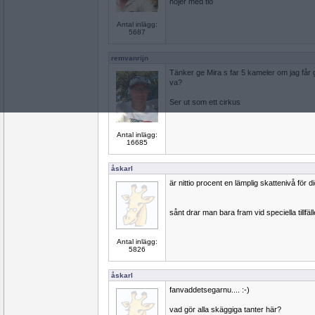
höjer med tio
Antal inlägg:
5687
remvanrijn
Tänker ge Mira s far 5 kameler om jag får 
va?
Ser ut som ett cirkus
Antal inlägg:
16685
åskarl
är nittio procent en lämplig skattenivå för d
sånt drar man bara fram vid speciella tillfäl
Antal inlägg:
5826
åskarl
fanvaddetsegarnu.... :-)
vad gör alla skäggiga tanter här?