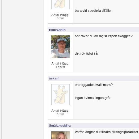
bara vid speciella tillfällen
Antal inlägg:
5826
remvanrijn
när rakar du av dig slutspelsskägget ?
det rök tidigt i år
Antal inlägg:
16685
åskarl
en reggaefestival i mars?
ingen kvinna, ingen gråt
Antal inlägg:
5826
SmålandsMira
Varför längtar du tillbaks till singelparadis