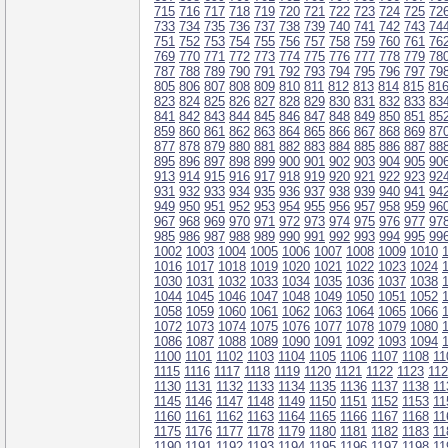
715
716
717
718
719
720
721
722
723
724
725
72
733
734
735
736
737
738
739
740
741
742
743
74
751
752
753
754
755
756
757
758
759
760
761
76
769
770
771
772
773
774
775
776
777
778
779
78
787
788
789
790
791
792
793
794
795
796
797
79
805
806
807
808
809
810
811
812
813
814
815
81
823
824
825
826
827
828
829
830
831
832
833
83
841
842
843
844
845
846
847
848
849
850
851
85
859
860
861
862
863
864
865
866
867
868
869
87
877
878
879
880
881
882
883
884
885
886
887
88
895
896
897
898
899
900
901
902
903
904
905
90
913
914
915
916
917
918
919
920
921
922
923
92
931
932
933
934
935
936
937
938
939
940
941
94
949
950
951
952
953
954
955
956
957
958
959
96
967
968
969
970
971
972
973
974
975
976
977
97
985
986
987
988
989
990
991
992
993
994
995
99
1002
1003
1004
1005
1006
1007
1008
1009
1010
1016
1017
1018
1019
1020
1021
1022
1023
1024
1030
1031
1032
1033
1034
1035
1036
1037
1038
1044
1045
1046
1047
1048
1049
1050
1051
1052
1058
1059
1060
1061
1062
1063
1064
1065
1066
1072
1073
1074
1075
1076
1077
1078
1079
1080
1086
1087
1088
1089
1090
1091
1092
1093
1094
1100
1101
1102
1103
1104
1105
1106
1107
1108
11
1115
1116
1117
1118
1119
1120
1121
1122
1123
11
1130
1131
1132
1133
1134
1135
1136
1137
1138
11
1145
1146
1147
1148
1149
1150
1151
1152
1153
11
1160
1161
1162
1163
1164
1165
1166
1167
1168
11
1175
1176
1177
1178
1179
1180
1181
1182
1183
11
1190
1191
1192
1193
1194
1195
1196
1197
1198
11