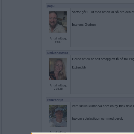
pogu
Varför går FI ut med att allt är så bra och at
Inte ens Gudrun
Antal inlägg:
5687
SmålandsMira
Hörde att du är helt omöjlig att få på fall
Extrajobb
Antal inlägg:
22535
remvanrijn
vem skulle kunna va som en ny frisk fläkt i 
bakom solglasögon och med peruk
Antal inlägg: