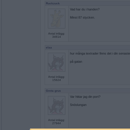
Ruckzuck
Vad har du i handen?
Minst 87 stycken.
Antal inlägg:
34614
elaa
hur många textrader finns det i din senaste 
på gatan
Antal inlägg:
15624
Greta grus
Var hittar jag din port?
Snöslungan
Antal inlägg:
27944