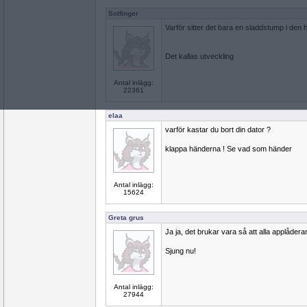
Sotfinger
Varför sitter det bara en sladdstump i den
Det kallas utveckling
Antal inlägg:
22361
elaa
varför kastar du bort din dator ?
klappa händerna ! Se vad som händer
Antal inlägg:
15624
Greta grus
Ja ja, det brukar vara så att alla applåderar
Sjung nu!
Antal inlägg:
27944