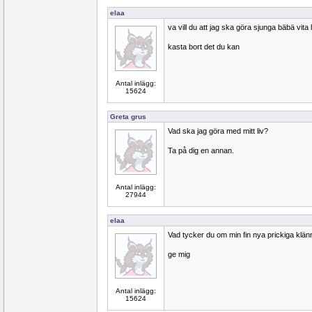
elaa
va vill du att jag ska göra sjunga bäbä vita
kasta bort det du kan
Antal inlägg:
15624
Greta grus
Vad ska jag göra med mitt liv?
Ta på dig en annan.
Antal inlägg:
27944
elaa
Vad tycker du om min fin nya prickiga klän
ge mig
Antal inlägg:
15624