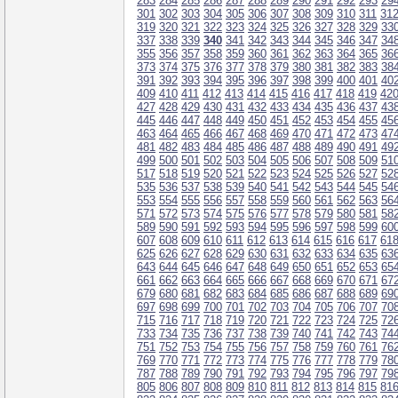
283
284
285
286
287
288
289
290
291
292
293
29
301
302
303
304
305
306
307
308
309
310
311
31
319
320
321
322
323
324
325
326
327
328
329
33
337
338
339
340
341
342
343
344
345
346
347
34
355
356
357
358
359
360
361
362
363
364
365
36
373
374
375
376
377
378
379
380
381
382
383
38
391
392
393
394
395
396
397
398
399
400
401
40
409
410
411
412
413
414
415
416
417
418
419
42
427
428
429
430
431
432
433
434
435
436
437
43
445
446
447
448
449
450
451
452
453
454
455
45
463
464
465
466
467
468
469
470
471
472
473
47
481
482
483
484
485
486
487
488
489
490
491
49
499
500
501
502
503
504
505
506
507
508
509
51
517
518
519
520
521
522
523
524
525
526
527
52
535
536
537
538
539
540
541
542
543
544
545
54
553
554
555
556
557
558
559
560
561
562
563
56
571
572
573
574
575
576
577
578
579
580
581
58
589
590
591
592
593
594
595
596
597
598
599
60
607
608
609
610
611
612
613
614
615
616
617
61
625
626
627
628
629
630
631
632
633
634
635
63
643
644
645
646
647
648
649
650
651
652
653
65
661
662
663
664
665
666
667
668
669
670
671
67
679
680
681
682
683
684
685
686
687
688
689
69
697
698
699
700
701
702
703
704
705
706
707
70
715
716
717
718
719
720
721
722
723
724
725
72
733
734
735
736
737
738
739
740
741
742
743
74
751
752
753
754
755
756
757
758
759
760
761
76
769
770
771
772
773
774
775
776
777
778
779
78
787
788
789
790
791
792
793
794
795
796
797
79
805
806
807
808
809
810
811
812
813
814
815
81