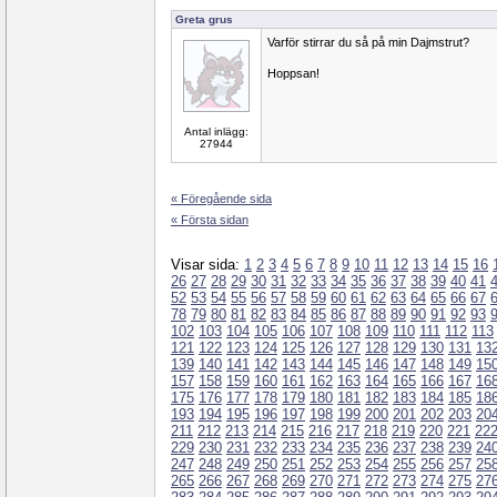
Greta grus
Varför stirrar du så på min Dajmstrut?
Hoppsan!
Antal inlägg:
27944
« Föregående sida
« Första sidan
Visar sida:
1
2
3
4
5
6
7
8
9
10
11
12
13
14
15
16
26
27
28
29
30
31
32
33
34
35
36
37
38
39
40
41
52
53
54
55
56
57
58
59
60
61
62
63
64
65
66
67
78
79
80
81
82
83
84
85
86
87
88
89
90
91
92
93
102
103
104
105
106
107
108
109
110
111
112
113
121
122
123
124
125
126
127
128
129
130
131
13
139
140
141
142
143
144
145
146
147
148
149
15
157
158
159
160
161
162
163
164
165
166
167
16
175
176
177
178
179
180
181
182
183
184
185
18
193
194
195
196
197
198
199
200
201
202
203
20
211
212
213
214
215
216
217
218
219
220
221
22
229
230
231
232
233
234
235
236
237
238
239
24
247
248
249
250
251
252
253
254
255
256
257
25
265
266
267
268
269
270
271
272
273
274
275
27