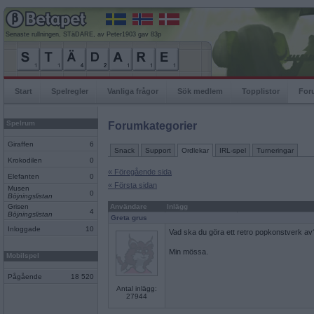
Senaste rullningen, STäDARE, av Peter1903 gav 83p
Start
Spelregler
Vanliga frågor
Sök medlem
Topplistor
For
Spelrum
Forumkategorier
Giraffen
6
Snack
Support
Ordlekar
IRL-spel
Turneringar
Krokodilen
0
« Föregående sida
Elefanten
0
« Första sidan
Musen
0
Böjningslistan
Grisen
Användare
Inlägg
4
Böjningslistan
Greta grus
Inloggade
10
Vad ska du göra ett retro popkonstverk av
Min mössa.
Mobilspel
Pågående
18 520
Antal inlägg:
27944