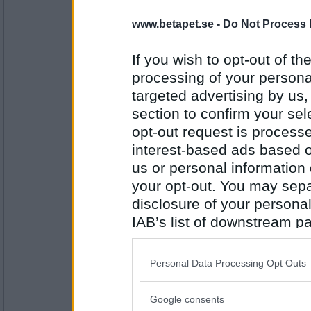
elaa
www.betapet.se -
Do Not Process 
vilken uppfinning tycker du är den bästa ?
järn finns överallt
If you wish to opt-out of the
processing of your personal
Antal inlägg:
15624
targeted advertising by us
section to confirm your sel
Sotfinger
Vad upplever du som ditt största problem n
opt-out request is proces
interest-based ads based o
Livet liksom vänder
us or personal information d
your opt-out. You may separ
Antal inlägg:
22361
disclosure of your personal
Ruckzuck
IAB’s list of downstream pa
Vad brukar hända när man fyller 37?
also be disclosed by us to 
Jag kan inte lova någonting, men om du är
Downstream Participants
th
(mot en mindre avgift).
Personal Data Processing Opt Outs
third parties.
Antal inlägg:
34614
Google consents
Please note that this web