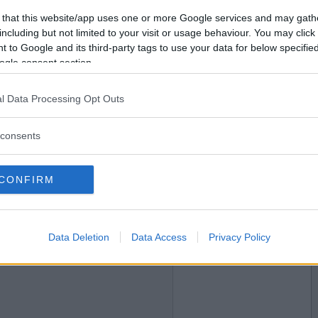
2017-02-02 23:05
Vill du bli
 that this website/app uses one or more Google services and may gath
medlem?
n leriga åkern?
including but not limited to your visit or usage behaviour. You may click 
 to Google and its third-party tags to use your data for below specifi
Skapa nytt konto
ogle consent section.
l Data Processing Opt Outs
2017-02-03 00:20
consents
eas ledare?
CONFIRM
2017-02-03 00:21
Data Deletion
Data Access
Privacy Policy
tå att pogu skulle bete sig som en mullig