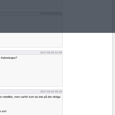
2017-02-03 00:22
..
2017-02-03 01:39
g Kebnekajse?
2017-02-03 06:19
te rebellisk, men varför kom du inte på det viktiga
 sort