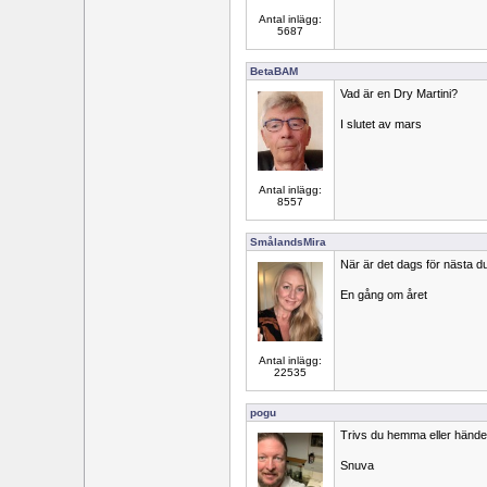
Antal inlägg:
5687
BetaBAM
Vad är en Dry Martini?
I slutet av mars
Antal inlägg:
8557
SmålandsMira
När är det dags för nästa 
En gång om året
Antal inlägg:
22535
pogu
Trivs du hemma eller händer
Snuva