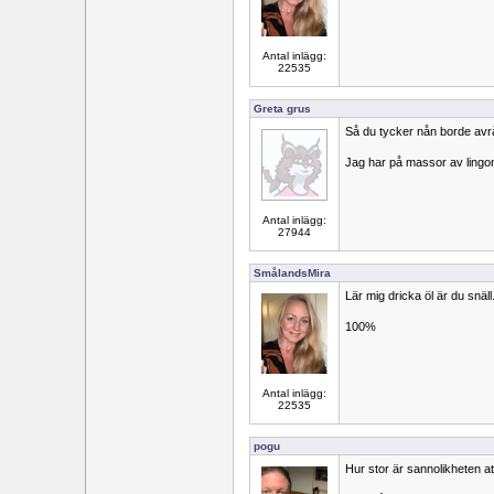
Antal inlägg:
22535
Greta grus
Så du tycker nån borde avr
Jag har på massor av lingon
Antal inlägg:
27944
SmålandsMira
Lär mig dricka öl är du snäl
100%
Antal inlägg:
22535
pogu
Hur stor är sannolikheten at