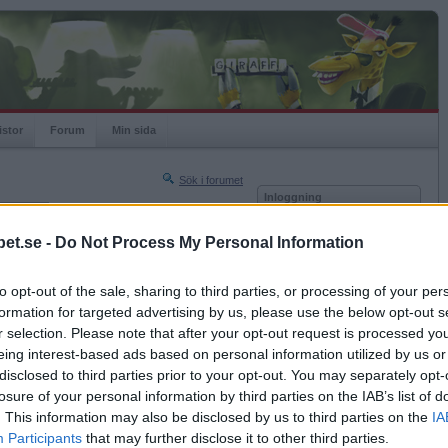
istor
Forum
Min sida
Sök i forumet
Inloggning
rneringar
Användare
et.se -
Do Not Process My Personal Information
Nästa sida »
Lösenord
Sista sidan »
to opt-out of the sale, sharing to third parties, or processing of your per
Kom ihåg mig
2017-02-02 22:47
formation for targeted advertising by us, please use the below opt-out s
Logga in
r selection. Please note that after your opt-out request is processed y
eing interest-based ads based on personal information utilized by us or
Glömt ditt lösenord?
Få ny aktiveringslänk
disclosed to third parties prior to your opt-out. You may separately opt-
losure of your personal information by third parties on the IAB’s list of
. This information may also be disclosed by us to third parties on the
IA
Betapet är gratis!
Participants
that may further disclose it to other third parties.