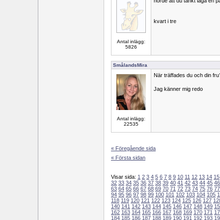
hörde att du tänkt laga en 
kvart i tre
Antal inlägg:
5826
SmålandsMira
När träffades du och din fru
Jag känner mig redo
Antal inlägg:
22535
« Föregående sida
« Första sidan
Visar sida:
1
2
3
4
5
6
7
8
9
10
11
12
13
14
15
32
33
34
35
36
37
38
39
40
41
42
43
44
45
46
63
64
65
66
67
68
69
70
71
72
73
74
75
76
77
94
95
96
97
98
99
100
101
102
103
104
105
1
118
119
120
121
122
123
124
125
126
127
12
140
141
142
143
144
145
146
147
148
149
15
162
163
164
165
166
167
168
169
170
171
17
184
185
186
187
188
189
190
191
192
193
19