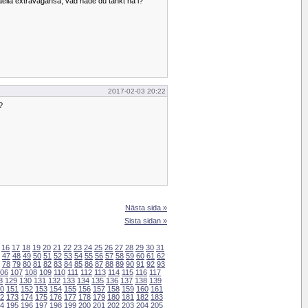
paella extravagansa, vad hade du tänkt ha i?
2017-02-03 20:22
?
Nästa sida »
Sista sidan »
16
17
18
19
20
21
22
23
24
25
26
27
28
29
30
31
47
48
49
50
51
52
53
54
55
56
57
58
59
60
61
62
78
79
80
81
82
83
84
85
86
87
88
89
90
91
92
93
06
107
108
109
110
111
112
113
114
115
116
117
8
129
130
131
132
133
134
135
136
137
138
139
0
151
152
153
154
155
156
157
158
159
160
161
2
173
174
175
176
177
178
179
180
181
182
183
4
195
196
197
198
199
200
201
202
203
204
205