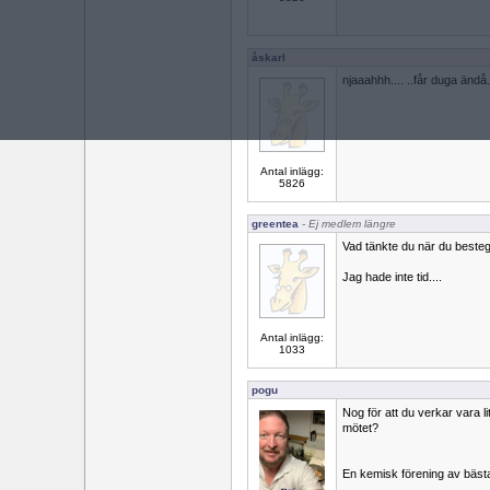
åskarl
njaaahhh.... ..får duga ändå.
Antal inlägg:
5826
greentea
- Ej medlem längre
Vad tänkte du när du beste
Jag hade inte tid....
Antal inlägg:
1033
pogu
Nog för att du verkar vara li
mötet?
En kemisk förening av bästa