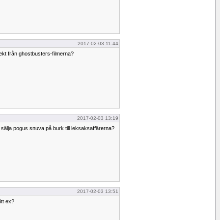
2017-02-03 11:44
fekt från ghostbusters-filmerna?
2017-02-03 13:19
h sälja pogus snuva på burk till leksaksaffärerna?
2017-02-03 13:51
itt ex?