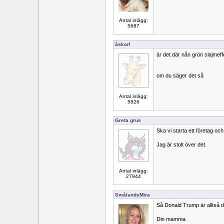
Antal inlägg:
5687
åskarl
är det där nån grön slajmef
om du säger det så
Antal inlägg:
5826
Greta grus
Ska vi starta ett företag oc
Jag är stolt över det.
Antal inlägg:
27944
SmålandsMira
Så Donald Trump är alltså d
Din mamma