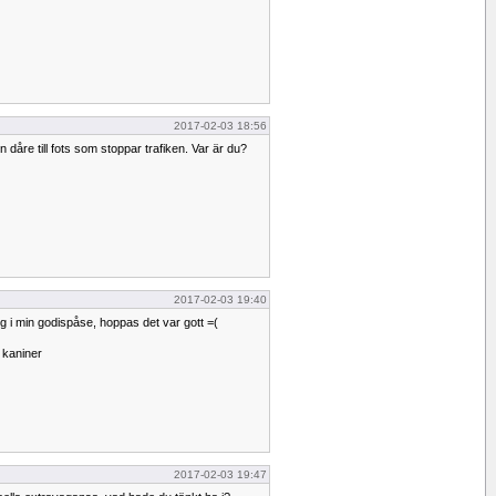
2017-02-03 18:56
on dåre till fots som stoppar trafiken. Var är du?
2017-02-03 19:40
ng i min godispåse, hoppas det var gott =(
 kaniner
2017-02-03 19:47