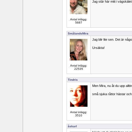
Jag står här mitt i vägskälet
Antal inlägg:
5687
SmålandsMira
Jag blir lite sen. Det är någ
Ursäkta!
Antal inlägg:
22535
Tindris
Men Mira, nu åt du upp allti
små sjuka råttor hästar och
Antal inlägg:
3510
åskarl