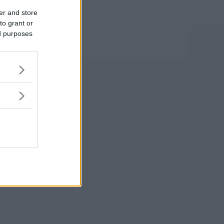
er and store
to grant or
ed purposes