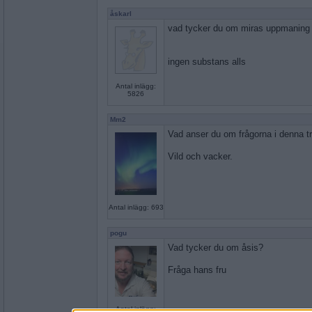
åskarl
vad tycker du om miras uppmaning t
ingen substans alls
Antal inlägg:
5826
Mm2
Vad anser du om frågorna i denna t
Vild och vacker.
Antal inlägg: 693
pogu
Vad tycker du om åsis?
Fråga hans fru
Antal inlägg: