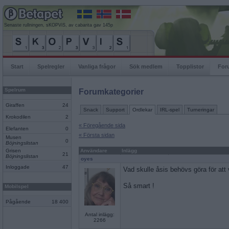
Senaste rullningen, sKOPViS, av cabarita gav 145p
Start
Spelregler
Vanliga frågor
Sök medlem
Topplistor
For
Spelrum
Forumkategorier
Giraffen
24
Snack
Support
Ordlekar
IRL-spel
Turneringar
Krokodilen
2
« Föregående sida
Elefanten
0
« Första sidan
Musen
0
Böjningslistan
Grisen
Användare
Inlägg
21
Böjningslistan
oyes
Inloggade
47
Vad skulle åsis behövs göra för att 
Så smart !
Mobilspel
Pågående
18 400
Antal inlägg:
2266