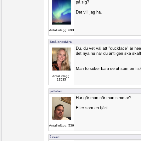
på sig?
Det vill jag ha.
Antal inlägg: 693
SmålandsMira
Du, du vet väl att "duckface" är heee
det nya nu när du äntligen ska skaffa
Man försöker bara se ut som en fisk
Antal inlägg:
22535
pellefax
Hur gör man när man simmar?
Eller som en fjäril
Antal inlägg: 536
åskarl