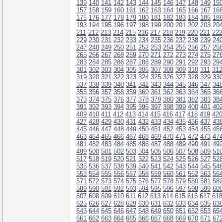
139
140
141
142
143
144
145
146
147
148
149
15
157
158
159
160
161
162
163
164
165
166
167
16
175
176
177
178
179
180
181
182
183
184
185
18
193
194
195
196
197
198
199
200
201
202
203
20
211
212
213
214
215
216
217
218
219
220
221
22
229
230
231
232
233
234
235
236
237
238
239
24
247
248
249
250
251
252
253
254
255
256
257
25
265
266
267
268
269
270
271
272
273
274
275
27
283
284
285
286
287
288
289
290
291
292
293
29
301
302
303
304
305
306
307
308
309
310
311
31
319
320
321
322
323
324
325
326
327
328
329
33
337
338
339
340
341
342
343
344
345
346
347
34
355
356
357
358
359
360
361
362
363
364
365
36
373
374
375
376
377
378
379
380
381
382
383
38
391
392
393
394
395
396
397
398
399
400
401
40
409
410
411
412
413
414
415
416
417
418
419
42
427
428
429
430
431
432
433
434
435
436
437
43
445
446
447
448
449
450
451
452
453
454
455
45
463
464
465
466
467
468
469
470
471
472
473
47
481
482
483
484
485
486
487
488
489
490
491
49
499
500
501
502
503
504
505
506
507
508
509
51
517
518
519
520
521
522
523
524
525
526
527
52
535
536
537
538
539
540
541
542
543
544
545
54
553
554
555
556
557
558
559
560
561
562
563
56
571
572
573
574
575
576
577
578
579
580
581
58
589
590
591
592
593
594
595
596
597
598
599
60
607
608
609
610
611
612
613
614
615
616
617
61
625
626
627
628
629
630
631
632
633
634
635
63
643
644
645
646
647
648
649
650
651
652
653
65
661
662
663
664
665
666
667
668
669
670
671
67