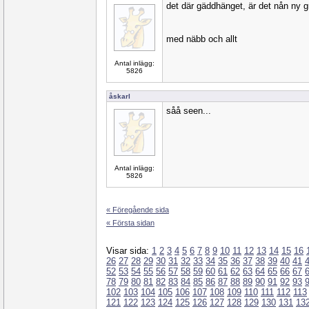
det där gäddhänget, är det nån ny g
med näbb och allt
Antal inlägg:
5826
åskarl
såå seen...
Antal inlägg:
5826
« Föregående sida
« Första sidan
Visar sida:
1
2
3
4
5
6
7
8
9
10
11
12
13
14
15
16
26
27
28
29
30
31
32
33
34
35
36
37
38
39
40
41
52
53
54
55
56
57
58
59
60
61
62
63
64
65
66
67
78
79
80
81
82
83
84
85
86
87
88
89
90
91
92
93
102
103
104
105
106
107
108
109
110
111
112
113
121
122
123
124
125
126
127
128
129
130
131
13