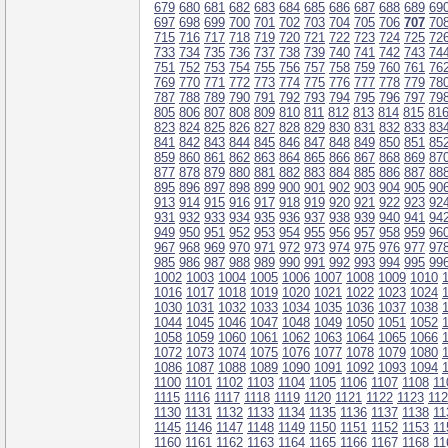
679
680
681
682
683
684
685
686
687
688
689
69
697
698
699
700
701
702
703
704
705
706
707
70
715
716
717
718
719
720
721
722
723
724
725
72
733
734
735
736
737
738
739
740
741
742
743
74
751
752
753
754
755
756
757
758
759
760
761
76
769
770
771
772
773
774
775
776
777
778
779
78
787
788
789
790
791
792
793
794
795
796
797
79
805
806
807
808
809
810
811
812
813
814
815
81
823
824
825
826
827
828
829
830
831
832
833
83
841
842
843
844
845
846
847
848
849
850
851
85
859
860
861
862
863
864
865
866
867
868
869
87
877
878
879
880
881
882
883
884
885
886
887
88
895
896
897
898
899
900
901
902
903
904
905
90
913
914
915
916
917
918
919
920
921
922
923
92
931
932
933
934
935
936
937
938
939
940
941
94
949
950
951
952
953
954
955
956
957
958
959
96
967
968
969
970
971
972
973
974
975
976
977
97
985
986
987
988
989
990
991
992
993
994
995
99
1002
1003
1004
1005
1006
1007
1008
1009
1010
1016
1017
1018
1019
1020
1021
1022
1023
1024
1030
1031
1032
1033
1034
1035
1036
1037
1038
1044
1045
1046
1047
1048
1049
1050
1051
1052
1058
1059
1060
1061
1062
1063
1064
1065
1066
1072
1073
1074
1075
1076
1077
1078
1079
1080
1086
1087
1088
1089
1090
1091
1092
1093
1094
1100
1101
1102
1103
1104
1105
1106
1107
1108
11
1115
1116
1117
1118
1119
1120
1121
1122
1123
11
1130
1131
1132
1133
1134
1135
1136
1137
1138
11
1145
1146
1147
1148
1149
1150
1151
1152
1153
11
1160
1161
1162
1163
1164
1165
1166
1167
1168
11