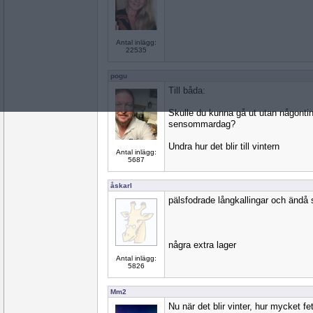
Antal inlägg:
22535
pogu
Till båda:
Skulle du kunna gå ut utan någontin
sensommardag?
Undra hur det blir till vintern
Antal inlägg:
5687
åskarl
pälsfodrade långkallingar och ändå s
några extra lager
Antal inlägg:
5826
Mm2
Nu när det blir vinter, hur mycket f