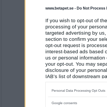
5687
www.betapet.se -
Do Not Process 
Bellarom
- Ej medlem längre
Vad tycker Åsis om din nya keps?
If you wish to opt-out of the
Det borde alla göra
processing of your personal
targeted advertising by us
Antal inlägg:
section to confirm your sel
4220
opt-out request is proces
pellefax
interest-based ads based o
Skall jag också fråga Åsis om Pog
us or personal information d
Bra att veta
your opt-out. You may separ
disclosure of your personal
Antal inlägg: 536
IAB’s list of downstream pa
also be disclosed by us to 
Mm2
Vet du om att idag är det internati
Downstream Participants
th
Personal Data Processing Opt Outs
third parties.
Ja, absolut!
Google consents
Please note that this web