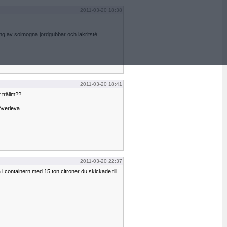
2011-03-20 18:38
g av solmogna jordgubbar och lakritsté..
2011-03-20 18:41
t trälim??
 överleva
2011-03-20 22:37
 i containern med 15 ton citroner du skickade till