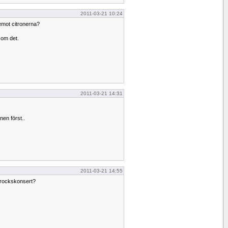
2011-03-21 10:24
 emot citronerna?
 om det.
2011-03-21 14:31
nen först..
2011-03-21 14:55
rdrockskonsert?