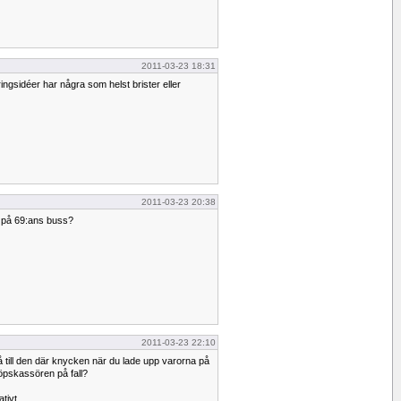
2011-03-23 18:31
ingsidéer har några som helst brister eller
2011-03-23 20:38
r på 69:ans buss?
2011-03-23 22:10
å till den där knycken när du lade upp varorna på
köpskassören på fall?
tivt...