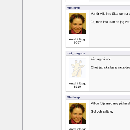
Mimikryp
Varför ville inte Skansen ta
Ja, men inte utan att jag vet
Antal inlägg:
9057
moi_magnus
Får jag gå ut?
Okej, jag ska bara vaxa öro
Antal inlägg:
8710
Mimikryp
Vill du följa med mig på hå
Gul och avlång.
Antal inlägg: