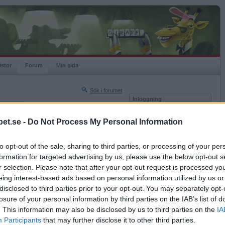
istor
Forum
Min sida
Sök i forumet
Inloggning
rneringar
Användare
et.se -
Do Not Process My Personal Information
Nästa sida »
Lösenord
Sista sidan »
to opt-out of the sale, sharing to third parties, or processing of your per
Kom ihåg mig
2011-03-20 10:31
formation for targeted advertising by us, please use the below opt-out s
Logga in
n lilla schnauzer i en kastrull med vatten och
r selection. Please note that after your opt-out request is processed y
 var hundvakt?!?
eing interest-based ads based on personal information utilized by us or
Glömt ditt lösenord?
r
Få ny aktiveringslänk
disclosed to third parties prior to your opt-out. You may separately opt-
losure of your personal information by third parties on the IAB’s list of
. This information may also be disclosed by us to third parties on the
IA
Betapet är gratis!
Participants
that may further disclose it to other third parties.