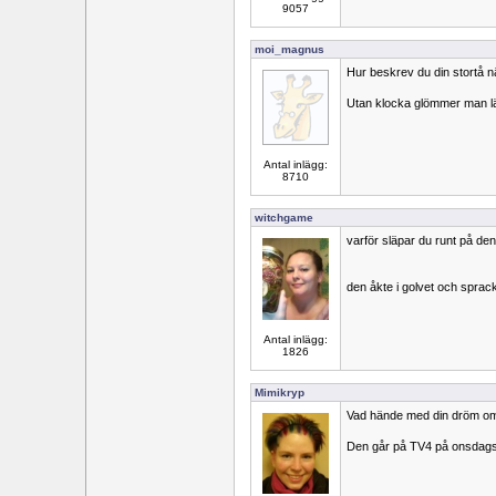
9057
moi_magnus
Hur beskrev du din stortå n
Utan klocka glömmer man lätt
Antal inlägg:
8710
witchgame
varför släpar du runt på de
den åkte i golvet och sprac
Antal inlägg:
1826
Mimikryp
Vad hände med din dröm om a
Den går på TV4 på onsdagsk