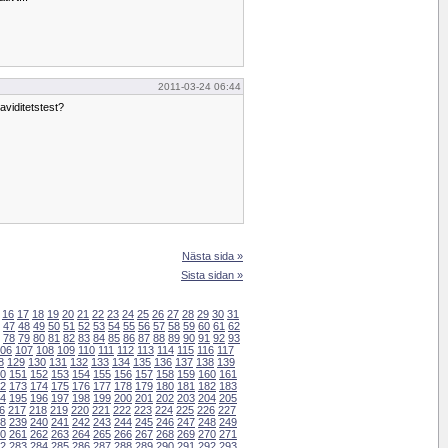
2011-03-24 06:44
aviditetstest?
Nästa sida »
Sista sidan »
16
17
18
19
20
21
22
23
24
25
26
27
28
29
30
31
47
48
49
50
51
52
53
54
55
56
57
58
59
60
61
62
78
79
80
81
82
83
84
85
86
87
88
89
90
91
92
93
06
107
108
109
110
111
112
113
114
115
116
117
8
129
130
131
132
133
134
135
136
137
138
139
0
151
152
153
154
155
156
157
158
159
160
161
2
173
174
175
176
177
178
179
180
181
182
183
4
195
196
197
198
199
200
201
202
203
204
205
6
217
218
219
220
221
222
223
224
225
226
227
8
239
240
241
242
243
244
245
246
247
248
249
0
261
262
263
264
265
266
267
268
269
270
271
2
283
284
285
286
287
288
289
290
291
292
293