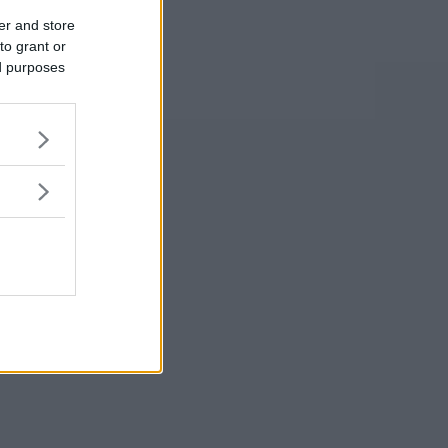
er and store
to grant or
ed purposes