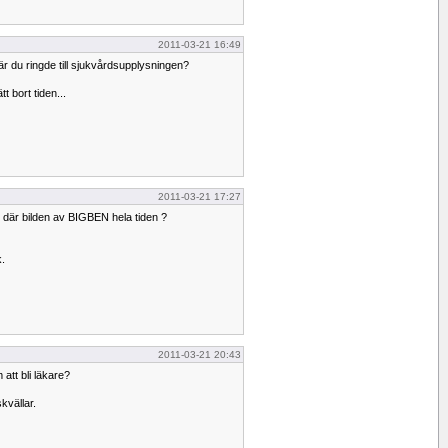
2011-03-21 16:49
är du ringde till sjukvårdsupplysningen?
 bort tiden...
2011-03-21 17:27
n där bilden av BIGBEN hela tiden ?
k.
2011-03-21 20:43
tt bli läkare?
vällar.