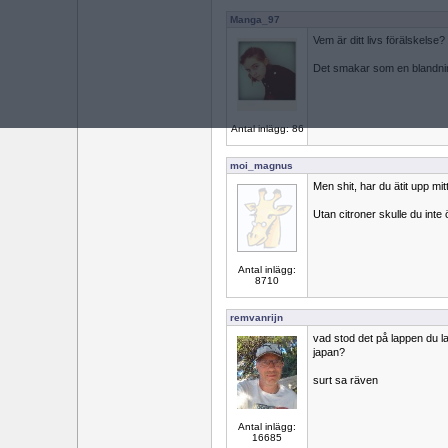
Manga_97
Vem är ditt livs förälskelse?
Det smakar som en blandnin
Antal inlägg: 86
moi_magnus
Men shit, har du ätit upp mit
Utan citroner skulle du inte
Antal inlägg:
8710
remvanrijn
vad stod det på lappen du la
japan?
surt sa räven
Antal inlägg:
16685