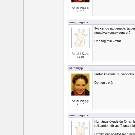
Antal inlägg:
9057
moi_magnus
Tycker du att geupp's tatuer
negativa konsekvenser?
Den tog min kofta!
Antal inlägg:
8710
Mimikryp
Varför kastade du snöbolla
Det tog tre år!
Antal inlägg:
9057
moi_magnus
Hur länge övade du för att f
rullbandet, för att få snabb
Utfallet var positivt men nega