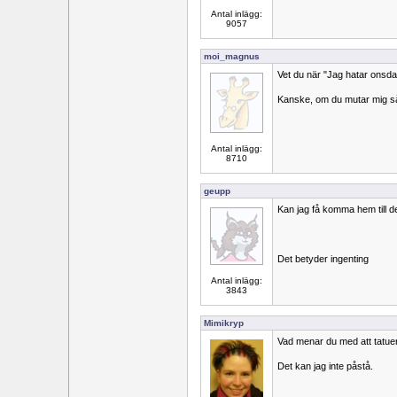
Antal inlägg:
9057
moi_magnus
Vet du när "Jag hatar onsd
Kanske, om du mutar mig så
Antal inlägg:
8710
geupp
Kan jag få komma hem till d
Det betyder ingenting
Antal inlägg:
3843
Mimikryp
Vad menar du med att tatuer
Det kan jag inte påstå.