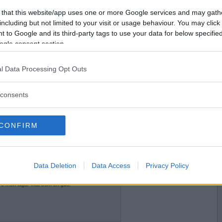
2011-03-20 15:16
Vill du bli
 that this website/app uses one or more Google services and may gath
om japanerna behöver mycket av?
medlem?
including but not limited to your visit or usage behaviour. You may click 
 to Google and its third-party tags to use your data for below specifi
Skapa nytt konto
ogle consent section.
l Data Processing Opt Outs
2011-03-20 15:49
ra världen?
consents
CONFIRM
2011-03-20 17:55
 magishow ?
Data Deletion
Data Access
Privacy Policy
re men lagar mat som en gud!