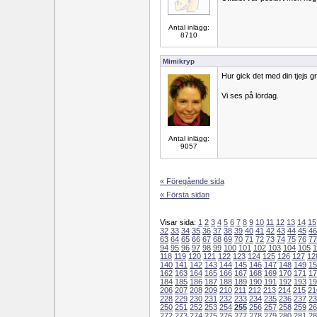
Antal inlägg:
8710
Mimikryp
Hur gick det med din tjejs gr
Vi ses på lördag.
Antal inlägg:
9057
« Föregående sida
« Första sidan
Visar sida:
1
2
3
4
5
6
7
8
9
10
11
12
13
14
15
32
33
34
35
36
37
38
39
40
41
42
43
44
45
46
63
64
65
66
67
68
69
70
71
72
73
74
75
76
77
94
95
96
97
98
99
100
101
102
103
104
105
1
118
119
120
121
122
123
124
125
126
127
12
140
141
142
143
144
145
146
147
148
149
15
162
163
164
165
166
167
168
169
170
171
17
184
185
186
187
188
189
190
191
192
193
19
206
207
208
209
210
211
212
213
214
215
21
228
229
230
231
232
233
234
235
236
237
23
250
251
252
253
254
255
256
257
258
259
26
272
273
274
275
276
277
278
279
280
281
28