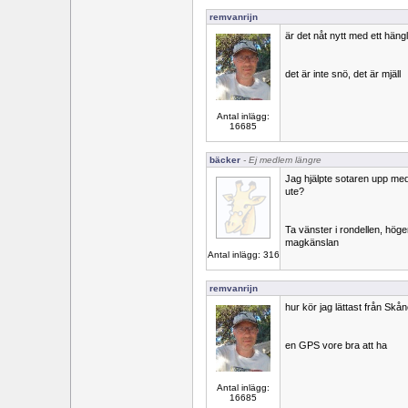
remvanrijn
är det nåt nytt med ett hän
det är inte snö, det är mjäll
Antal inlägg:
16685
bäcker
- Ej medlem längre
Jag hjälpte sotaren upp med
ute?
Ta vänster i rondellen, höger
magkänslan
Antal inlägg: 316
remvanrijn
hur kör jag lättast från Skån
en GPS vore bra att ha
Antal inlägg:
16685