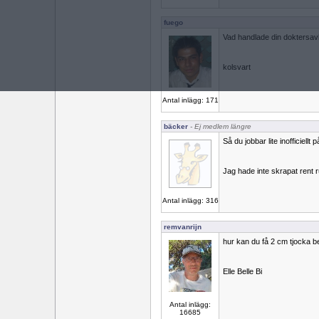
fuego
Vad handlade din doktersa
kolsvart
Antal inlägg: 171
bäcker
- Ej medlem längre
Så du jobbar lite inofficiellt 
Jag hade inte skrapat rent 
Antal inlägg: 316
remvanrijn
hur kan du få 2 cm tjocka b
Elle Belle Bi
Antal inlägg:
16685