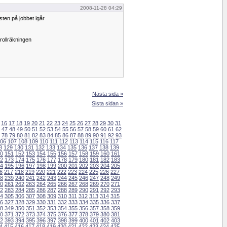
2008-11-28 04:29
sten på jobbet igår
rollräkningen
Nästa sida »
Sista sidan »
16
17
18
19
20
21
22
23
24
25
26
27
28
29
30
31
47
48
49
50
51
52
53
54
55
56
57
58
59
60
61
62
78
79
80
81
82
83
84
85
86
87
88
89
90
91
92
93
06
107
108
109
110
111
112
113
114
115
116
117
8
129
130
131
132
133
134
135
136
137
138
139
0
151
152
153
154
155
156
157
158
159
160
161
2
173
174
175
176
177
178
179
180
181
182
183
4
195
196
197
198
199
200
201
202
203
204
205
6
217
218
219
220
221
222
223
224
225
226
227
8
239
240
241
242
243
244
245
246
247
248
249
0
261
262
263
264
265
266
267
268
269
270
271
2
283
284
285
286
287
288
289
290
291
292
293
4
305
306
307
308
309
310
311
312
313
314
315
6
327
328
329
330
331
332
333
334
335
336
337
8
349
350
351
352
353
354
355
356
357
358
359
0
371
372
373
374
375
376
377
378
379
380
381
2
393
394
395
396
397
398
399
400
401
402
403
4
415
416
417
418
419
420
421
422
423
424
425