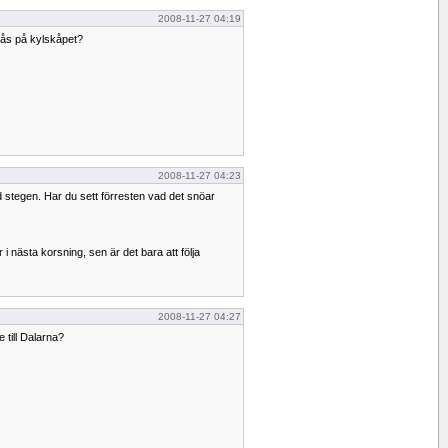
2008-11-27 04:19
glås på kylskåpet?
2008-11-27 04:23
 stegen. Har du sett förresten vad det snöar
 i nästa korsning, sen är det bara att följa
2008-11-27 04:27
e till Dalarna?