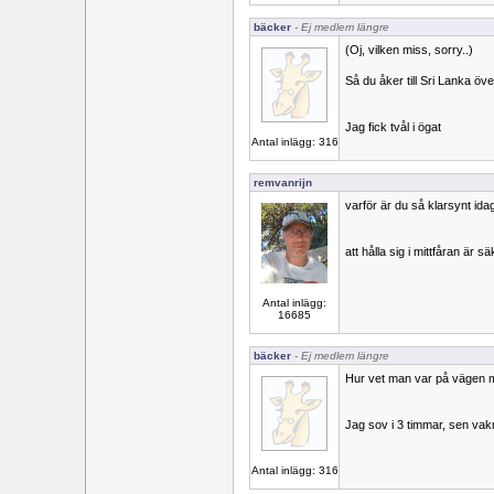
bäcker
- Ej medlem längre
(Oj, vilken miss, sorry..)
Så du åker till Sri Lanka öve
Jag fick tvål i ögat
Antal inlägg: 316
remvanrijn
varför är du så klarsynt ida
att hålla sig i mittfåran är s
Antal inlägg:
16685
bäcker
- Ej medlem längre
Hur vet man var på vägen ma
Jag sov i 3 timmar, sen vak
Antal inlägg: 316