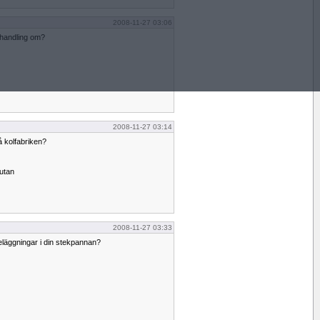
2008-11-27 03:06
vhandling om?
2008-11-27 03:14
på kolfabriken?
rutan
2008-11-27 03:33
eläggningar i din stekpannan?