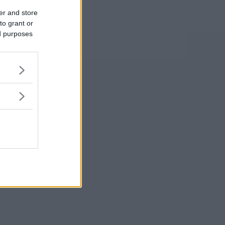
er and store
to grant or
ed purposes