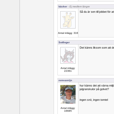
bäcker
- Ej medlem längre
Så du är sen till jobbet för a
Antal inlägg: 316
Sotfinger
Det känns liksom som att det
Antal inlägg:
22361
remvanrijn
hur känns det att värna mil
julgranskulor på golvet?
ingen snö, ingen tomtel
Antal inlägg:
16685