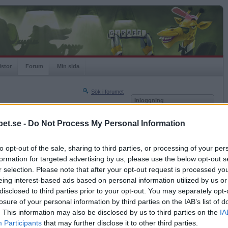
istor
Forum
Min sida
Sök i forumet
Inloggning
rneringar
Användare
et.se -
Do Not Process My Personal Information
Nästa sida »
Lösenord
Sista sidan »
to opt-out of the sale, sharing to third parties, or processing of your per
Kom ihåg mig
2008-11-26 13:47
formation for targeted advertising by us, please use the below opt-out s
Logga in
 betraktat din tvillingbor?
r selection. Please note that after your opt-out request is processed y
eing interest-based ads based on personal information utilized by us or
Glömt ditt lösenord?
ta det
Få ny aktiveringslänk
disclosed to third parties prior to your opt-out. You may separately opt-
losure of your personal information by third parties on the IAB’s list of
. This information may also be disclosed by us to third parties on the
IA
Betapet är gratis!
Participants
that may further disclose it to other third parties.