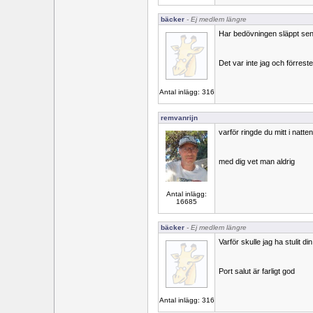
bäcker
- Ej medlem längre
Har bedövningen släppt sen
Det var inte jag och förrest
Antal inlägg: 316
remvanrijn
varför ringde du mitt i natte
med dig vet man aldrig
Antal inlägg:
16685
bäcker
- Ej medlem längre
Varför skulle jag ha stulit d
Port salut är farligt god
Antal inlägg: 316