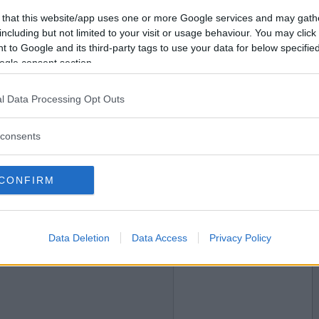
2008-11-26 13:53
Vill du bli
 that this website/app uses one or more Google services and may gath
medlem?
privata saker om dig i seriöst och inte i snack?
including but not limited to your visit or usage behaviour. You may click 
 to Google and its third-party tags to use your data for below specifi
Skapa nytt konto
ogle consent section.
l Data Processing Opt Outs
2008-11-26 18:31
consents
taken redan?
 med grönmögelost
CONFIRM
2008-11-26 22:11
Data Deletion
Data Access
Privacy Policy
 penicillinpreparatet?