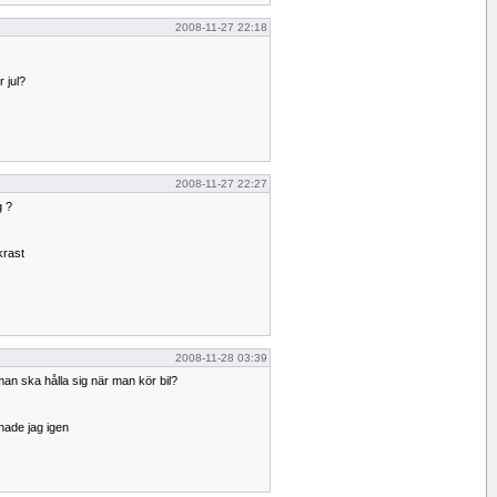
2008-11-27 22:18
r jul?
2008-11-27 22:27
g ?
äkrast
2008-11-28 03:39
n ska hålla sig när man kör bil?
nade jag igen