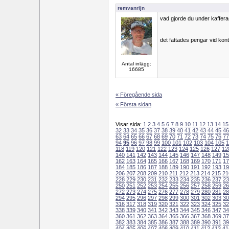
remvanrijn
vad gjorde du under kaffera
det fattades pengar vid kont
Antal inlägg:
16685
« Föregående sida
« Första sidan
Visar sida:
1
2
3
4
5
6
7
8
9
10
11
12
13
14
15
32
33
34
35
36
37
38
39
40
41
42
43
44
45
46
63
64
65
66
67
68
69
70
71
72
73
74
75
76
77
94
95
96
97
98
99
100
101
102
103
104
105
1
118
119
120
121
122
123
124
125
126
127
12
140
141
142
143
144
145
146
147
148
149
15
162
163
164
165
166
167
168
169
170
171
17
184
185
186
187
188
189
190
191
192
193
19
206
207
208
209
210
211
212
213
214
215
21
228
229
230
231
232
233
234
235
236
237
23
250
251
252
253
254
255
256
257
258
259
26
272
273
274
275
276
277
278
279
280
281
28
294
295
296
297
298
299
300
301
302
303
30
316
317
318
319
320
321
322
323
324
325
32
338
339
340
341
342
343
344
345
346
347
34
360
361
362
363
364
365
366
367
368
369
37
382
383
384
385
386
387
388
389
390
391
39
404
405
406
407
408
409
410
411
412
413
41