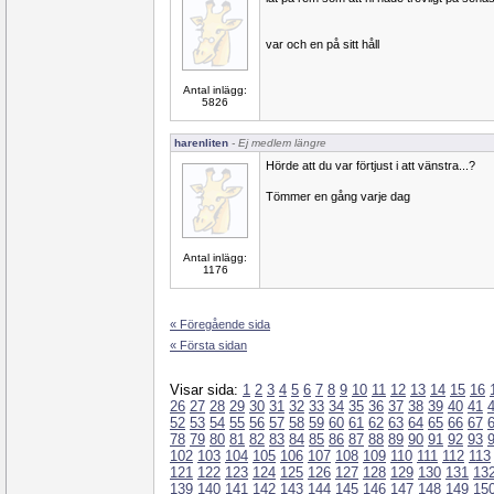
var och en på sitt håll
Antal inlägg:
5826
harenliten
- Ej medlem längre
Hörde att du var förtjust i att vänstra...?
Tömmer en gång varje dag
Antal inlägg:
1176
« Föregående sida
« Första sidan
Visar sida:
1
2
3
4
5
6
7
8
9
10
11
12
13
14
15
16
26
27
28
29
30
31
32
33
34
35
36
37
38
39
40
41
52
53
54
55
56
57
58
59
60
61
62
63
64
65
66
67
78
79
80
81
82
83
84
85
86
87
88
89
90
91
92
93
102
103
104
105
106
107
108
109
110
111
112
113
121
122
123
124
125
126
127
128
129
130
131
13
139
140
141
142
143
144
145
146
147
148
149
15