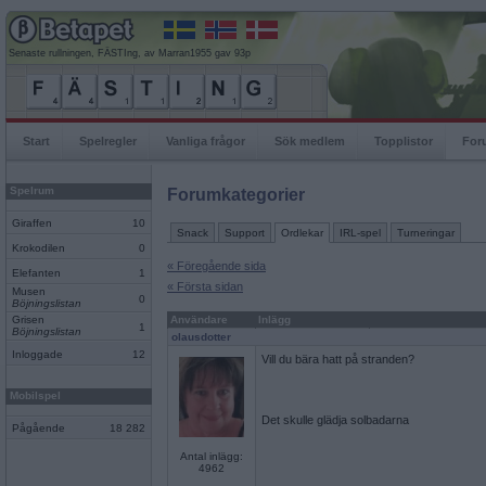
Senaste rullningen, FÄSTIng, av Marran1955 gav 93p
Start
Spelregler
Vanliga frågor
Sök medlem
Topplistor
For
Spelrum
Forumkategorier
Giraffen
10
Snack
Support
Ordlekar
IRL-spel
Turneringar
Krokodilen
0
« Föregående sida
Elefanten
1
« Första sidan
Musen
0
Böjningslistan
Grisen
Användare
Inlägg
1
Böjningslistan
olausdotter
Inloggade
12
Vill du bära hatt på stranden?
Mobilspel
Det skulle glädja solbadarna
Pågående
18 282
Antal inlägg:
4962