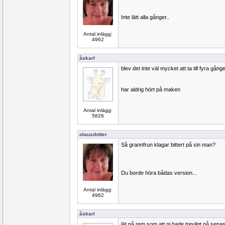
Inte lätt alla gånger..
Antal inlägg:
4962
åskarl
blev det inte väl mycket att ta till fyra gång
har aldrig hört på maken
Antal inlägg:
5826
olausdotter
Så grannfrun klagar bittert på sin man?
Du borde höra bådas version...
Antal inlägg:
4962
åskarl
lät på rem som att ni hade trevligt på sena