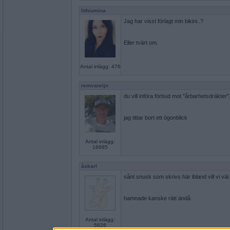
lithiumina
Jag har visst förlagt min bikini..?
Eller tvärt om.
Antal inlägg: 476
remvanrijn
du vill införa förbud mot "årbarhetsdräkter"
jag tittar bort ett ögonblick
Antal inlägg:
16685
åskarl
sånt snusk som skrivs här ibland vill vi väl 
hamnade kanske rätt ändå
Antal inlägg:
5826