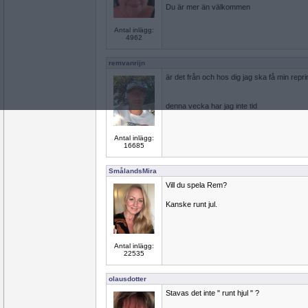
Du är mer än välkommen
Antal inlägg:
4962
remvanrijn
är det från och hos dig jag ska få min repr
denna vecka har jag inte tid
Antal inlägg:
16685
SmålandsMira
Vill du spela Rem?
Kanske runt jul.
Antal inlägg:
22535
olausdotter
Stavas det inte " runt hjul " ?