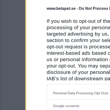
olausdotter
www.betapet.se -
Do Not Process 
Vill du se en stjärna...se på ...mig?
If you wish to opt-out of the
Så rätt det kan bli
processing of your personal
targeted advertising by us
Antal inlägg:
4962
section to confirm your sel
opt-out request is proces
åskarl
så 2 x 3 blev fem?
interest-based ads based o
us or personal information d
inte helt hemma än
your opt-out. You may separ
disclosure of your personal
Antal inlägg:
5826
IAB’s list of downstream pa
olausdotter
also be disclosed by us to 
Har informationen gått in?
Downstream Participants
th
Personal Data Processing Opt Outs
third parties.
Det tar tid när man är äldre
Google consents
Please note that this web
Antal inlägg: