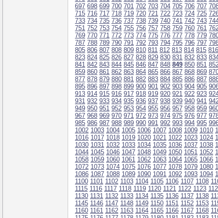
697
698
699
700
701
702
703
704
705
706
707
70
715
716
717
718
719
720
721
722
723
724
725
72
733
734
735
736
737
738
739
740
741
742
743
74
751
752
753
754
755
756
757
758
759
760
761
76
769
770
771
772
773
774
775
776
777
778
779
78
787
788
789
790
791
792
793
794
795
796
797
79
805
806
807
808
809
810
811
812
813
814
815
81
823
824
825
826
827
828
829
830
831
832
833
83
841
842
843
844
845
846
847
848
849
850
851
85
859
860
861
862
863
864
865
866
867
868
869
87
877
878
879
880
881
882
883
884
885
886
887
88
895
896
897
898
899
900
901
902
903
904
905
90
913
914
915
916
917
918
919
920
921
922
923
92
931
932
933
934
935
936
937
938
939
940
941
94
949
950
951
952
953
954
955
956
957
958
959
96
967
968
969
970
971
972
973
974
975
976
977
97
985
986
987
988
989
990
991
992
993
994
995
99
1002
1003
1004
1005
1006
1007
1008
1009
1010
1016
1017
1018
1019
1020
1021
1022
1023
1024
1030
1031
1032
1033
1034
1035
1036
1037
1038
1044
1045
1046
1047
1048
1049
1050
1051
1052
1058
1059
1060
1061
1062
1063
1064
1065
1066
1072
1073
1074
1075
1076
1077
1078
1079
1080
1086
1087
1088
1089
1090
1091
1092
1093
1094
1100
1101
1102
1103
1104
1105
1106
1107
1108
11
1115
1116
1117
1118
1119
1120
1121
1122
1123
11
1130
1131
1132
1133
1134
1135
1136
1137
1138
11
1145
1146
1147
1148
1149
1150
1151
1152
1153
11
1160
1161
1162
1163
1164
1165
1166
1167
1168
11
1175
1176
1177
1178
1179
1180
1181
1182
1183
11