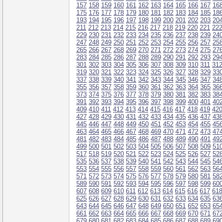
157
158
159
160
161
162
163
164
165
166
167
16
175
176
177
178
179
180
181
182
183
184
185
18
193
194
195
196
197
198
199
200
201
202
203
20
211
212
213
214
215
216
217
218
219
220
221
22
229
230
231
232
233
234
235
236
237
238
239
24
247
248
249
250
251
252
253
254
255
256
257
25
265
266
267
268
269
270
271
272
273
274
275
27
283
284
285
286
287
288
289
290
291
292
293
29
301
302
303
304
305
306
307
308
309
310
311
31
319
320
321
322
323
324
325
326
327
328
329
33
337
338
339
340
341
342
343
344
345
346
347
34
355
356
357
358
359
360
361
362
363
364
365
36
373
374
375
376
377
378
379
380
381
382
383
38
391
392
393
394
395
396
397
398
399
400
401
40
409
410
411
412
413
414
415
416
417
418
419
42
427
428
429
430
431
432
433
434
435
436
437
43
445
446
447
448
449
450
451
452
453
454
455
45
463
464
465
466
467
468
469
470
471
472
473
47
481
482
483
484
485
486
487
488
489
490
491
49
499
500
501
502
503
504
505
506
507
508
509
51
517
518
519
520
521
522
523
524
525
526
527
52
535
536
537
538
539
540
541
542
543
544
545
54
553
554
555
556
557
558
559
560
561
562
563
56
571
572
573
574
575
576
577
578
579
580
581
58
589
590
591
592
593
594
595
596
597
598
599
60
607
608
609
610
611
612
613
614
615
616
617
61
625
626
627
628
629
630
631
632
633
634
635
63
643
644
645
646
647
648
649
650
651
652
653
65
661
662
663
664
665
666
667
668
669
670
671
67
679
680
681
682
683
684
685
686
687
688
689
69