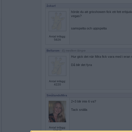
åskarl
hörde du att grisshowen fick ett fett erbjud
vegas?
samspelta och uppspelta
Antal inlägg:
5826
Bellarom
- Ej medlem längre
Hur gick det när Mira fick vara med i eran
Då blir det fyra
Antal inlägg:
4220
SmålandsMira
2+3 blir inte 6 va?
Tack snälla
Antal inlägg:
22535