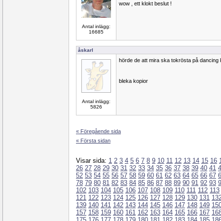
wow , ett klokt beslut !
Antal inlägg:
16685
åskarl
hörde de att mira ska tokrösta på dancing
bleka kopior
Antal inlägg:
5826
« Föregående sida
« Första sidan
Visar sida:
1
2
3
4
5
6
7
8
9
10
11
12
13
14
15
16
26
27
28
29
30
31
32
33
34
35
36
37
38
39
40
41
52
53
54
55
56
57
58
59
60
61
62
63
64
65
66
67
78
79
80
81
82
83
84
85
86
87
88
89
90
91
92
93
102
103
104
105
106
107
108
109
110
111
112
113
121
122
123
124
125
126
127
128
129
130
131
13
139
140
141
142
143
144
145
146
147
148
149
15
157
158
159
160
161
162
163
164
165
166
167
16
175
176
177
178
179
180
181
182
183
184
185
18