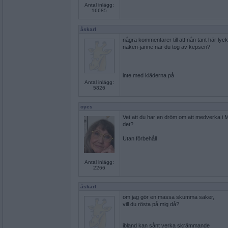
Antal inlägg:
16685
åskarl
några kommentarer till att nån tant här lyc
naken-janne när du tog av kepsen?
inte med kläderna på
Antal inlägg:
5826
oyes
Vet att du har en dröm om att medverka i 
det?
Utan förbehåll
Antal inlägg:
2266
åskarl
om jag gör en massa skumma saker,
vill du rösta på mig då?
ibland kan sånt verka skrämmande