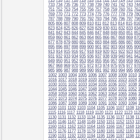
733
734
735
736
737
738
739
740
741
742
743
74
751
752
753
754
755
756
757
758
759
760
761
76
769
770
771
772
773
774
775
776
777
778
779
78
787
788
789
790
791
792
793
794
795
796
797
79
805
806
807
808
809
810
811
812
813
814
815
81
823
824
825
826
827
828
829
830
831
832
833
83
841
842
843
844
845
846
847
848
849
850
851
85
859
860
861
862
863
864
865
866
867
868
869
87
877
878
879
880
881
882
883
884
885
886
887
88
895
896
897
898
899
900
901
902
903
904
905
90
913
914
915
916
917
918
919
920
921
922
923
92
931
932
933
934
935
936
937
938
939
940
941
94
949
950
951
952
953
954
955
956
957
958
959
96
967
968
969
970
971
972
973
974
975
976
977
97
985
986
987
988
989
990
991
992
993
994
995
99
1002
1003
1004
1005
1006
1007
1008
1009
1010
1016
1017
1018
1019
1020
1021
1022
1023
1024
1030
1031
1032
1033
1034
1035
1036
1037
1038
1044
1045
1046
1047
1048
1049
1050
1051
1052
1058
1059
1060
1061
1062
1063
1064
1065
1066
1072
1073
1074
1075
1076
1077
1078
1079
1080
1086
1087
1088
1089
1090
1091
1092
1093
1094
1100
1101
1102
1103
1104
1105
1106
1107
1108
11
1115
1116
1117
1118
1119
1120
1121
1122
1123
11
1130
1131
1132
1133
1134
1135
1136
1137
1138
11
1145
1146
1147
1148
1149
1150
1151
1152
1153
11
1160
1161
1162
1163
1164
1165
1166
1167
1168
11
1175
1176
1177
1178
1179
1180
1181
1182
1183
11
1190
1191
1192
1193
1194
1195
1196
1197
1198
11