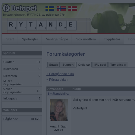
Senaste rullningen, RYTANDE, av trulsie gav 77p
Start
Spelregler
Vanliga frågor
Sök medlem
Topplistor
For
Spelrum
Forumkategorier
Giraffen
31
Snack
Support
Ordlekar
IRL-spel
Turneringar
Krokodilen
0
« Föregående sida
Elefanten
0
« Första sidan
Musen
0
Böjningslistan
Grisen
Användare
Inlägg
18
Böjningslistan
SmålandsMira
Inloggade
49
Vad tyckte du om mitt spel i vår senaste 
Välförtjänt
Mobilspel
Pågående
18 670
Antal inlägg:
22535