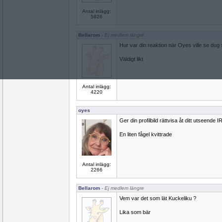
Antal inlägg:
5826
Bellarom
- Ej medlem längre
Hur var din reaktion när Oyes ville se du
Väldigt likt
Antal inlägg:
4220
oyes
Ger din profilbild rättvisa åt ditt utseende I
En liten fågel kvittrade
Antal inlägg:
2266
Bellarom
- Ej medlem längre
Vem var det som lät Kuckeliku ?
Lika som bär