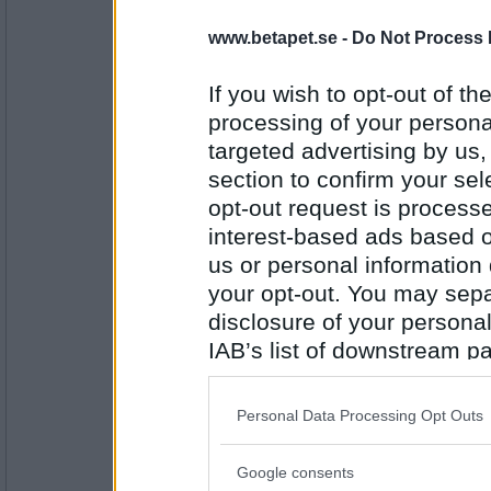
www.betapet.se -
Do Not Process 
discordia
Jag vet inte om någon sagt det till dig, me
demensutredning.
If you wish to opt-out of the
Frågan är om man kan lita på resultatet.
processing of your personal
targeted advertising by us
Antal inlägg: 459
section to confirm your sel
remvanrijn
opt-out request is proces
visste du att Mira faktiskt vann vår senast
interest-based ads based o
us or personal information d
det största hotet är fusket
your opt-out. You may separ
disclosure of your personal
Antal inlägg:
16685
IAB’s list of downstream pa
åskarl
also be disclosed by us to 
varför har du slutat med den ryska roulett
Downstream Participants
th
Personal Data Processing Opt Outs
third parties.
jag är inte helt säker
Google consents
Please note that this web
Antal inlägg: