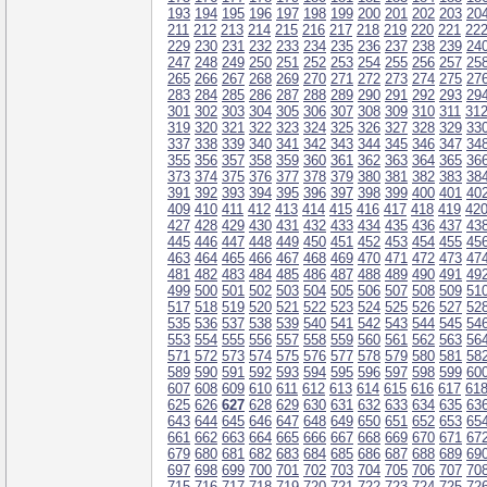
193
194
195
196
197
198
199
200
201
202
203
20
211
212
213
214
215
216
217
218
219
220
221
22
229
230
231
232
233
234
235
236
237
238
239
24
247
248
249
250
251
252
253
254
255
256
257
25
265
266
267
268
269
270
271
272
273
274
275
27
283
284
285
286
287
288
289
290
291
292
293
29
301
302
303
304
305
306
307
308
309
310
311
31
319
320
321
322
323
324
325
326
327
328
329
33
337
338
339
340
341
342
343
344
345
346
347
34
355
356
357
358
359
360
361
362
363
364
365
36
373
374
375
376
377
378
379
380
381
382
383
38
391
392
393
394
395
396
397
398
399
400
401
40
409
410
411
412
413
414
415
416
417
418
419
42
427
428
429
430
431
432
433
434
435
436
437
43
445
446
447
448
449
450
451
452
453
454
455
45
463
464
465
466
467
468
469
470
471
472
473
47
481
482
483
484
485
486
487
488
489
490
491
49
499
500
501
502
503
504
505
506
507
508
509
51
517
518
519
520
521
522
523
524
525
526
527
52
535
536
537
538
539
540
541
542
543
544
545
54
553
554
555
556
557
558
559
560
561
562
563
56
571
572
573
574
575
576
577
578
579
580
581
58
589
590
591
592
593
594
595
596
597
598
599
60
607
608
609
610
611
612
613
614
615
616
617
61
625
626
627
628
629
630
631
632
633
634
635
63
643
644
645
646
647
648
649
650
651
652
653
65
661
662
663
664
665
666
667
668
669
670
671
67
679
680
681
682
683
684
685
686
687
688
689
69
697
698
699
700
701
702
703
704
705
706
707
70
715
716
717
718
719
720
721
722
723
724
725
72