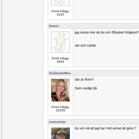
Antal inlägg:
4220
åskarl
jag visste inte att du och Elisabet Höglu
ute och cyklar
Antal inlägg:
5826
SmålandsMira
Var är Rem?
Som vanligt då
Antal inlägg:
22535
remvanrijn
du vet väl att jag har mkt annat att göra ?