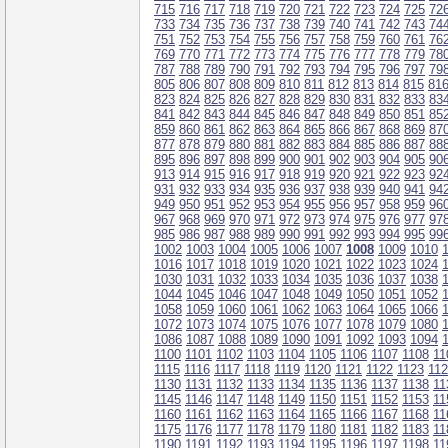
715
716
717
718
719
720
721
722
723
724
725
72
733
734
735
736
737
738
739
740
741
742
743
74
751
752
753
754
755
756
757
758
759
760
761
76
769
770
771
772
773
774
775
776
777
778
779
78
787
788
789
790
791
792
793
794
795
796
797
79
805
806
807
808
809
810
811
812
813
814
815
81
823
824
825
826
827
828
829
830
831
832
833
83
841
842
843
844
845
846
847
848
849
850
851
85
859
860
861
862
863
864
865
866
867
868
869
87
877
878
879
880
881
882
883
884
885
886
887
88
895
896
897
898
899
900
901
902
903
904
905
90
913
914
915
916
917
918
919
920
921
922
923
92
931
932
933
934
935
936
937
938
939
940
941
94
949
950
951
952
953
954
955
956
957
958
959
96
967
968
969
970
971
972
973
974
975
976
977
97
985
986
987
988
989
990
991
992
993
994
995
99
1002
1003
1004
1005
1006
1007
1008
1009
1010
1016
1017
1018
1019
1020
1021
1022
1023
1024
1030
1031
1032
1033
1034
1035
1036
1037
1038
1044
1045
1046
1047
1048
1049
1050
1051
1052
1058
1059
1060
1061
1062
1063
1064
1065
1066
1072
1073
1074
1075
1076
1077
1078
1079
1080
1086
1087
1088
1089
1090
1091
1092
1093
1094
1100
1101
1102
1103
1104
1105
1106
1107
1108
11
1115
1116
1117
1118
1119
1120
1121
1122
1123
11
1130
1131
1132
1133
1134
1135
1136
1137
1138
11
1145
1146
1147
1148
1149
1150
1151
1152
1153
11
1160
1161
1162
1163
1164
1165
1166
1167
1168
11
1175
1176
1177
1178
1179
1180
1181
1182
1183
11
1190
1191
1192
1193
1194
1195
1196
1197
1198
11