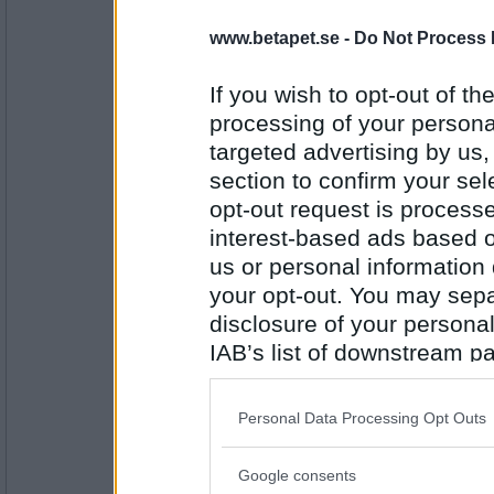
www.betapet.se -
Do Not Process 
åskarll
så du mår inte helt bra efter biobesöket 
If you wish to opt-out of the
måste vara försiktig med vart fingrarna h
processing of your personal
targeted advertising by us
Antal inlägg:
2503
section to confirm your sel
opt-out request is proces
Tessica
Har du spelat mungiga halva natten nu igen
interest-based ads based o
Med lite socker i koppen så går medicinen 
us or personal information d
your opt-out. You may separ
disclosure of your personal
Antal inlägg:
2455
IAB’s list of downstream pa
also be disclosed by us to 
moi_magnus
Hur var det du gav intravenösa läkemedel 
Downstream Participants
th
Personal Data Processing Opt Outs
third parties.
Popp... Popp... Popp... POPP!
Google consents
Please note that this web
Antal inlägg: