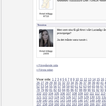
NAAAAATTEEEEEEN GÅR TUNGA *hosth
Antal inlägg:
8710
Tessica
Men vem ska få gå först i vårt Luciatåg i år 
provsjunga?
Ja det måste vara russin i.
Antal inlägg:
2455
« Föregående sida
« Första sidan
Visar sida:
1
2
3
4
5
6
7
8
9
10
11
12
13
14
15
16
26
27
28
29
30
31
32
33
34
35
36
37
38
39
40
41
52
53
54
55
56
57
58
59
60
61
62
63
64
65
66
67
78
79
80
81
82
83
84
85
86
87
88
89
90
91
92
93
102
103
104
105
106
107
108
109
110
111
112
113
121
122
123
124
125
126
127
128
129
130
131
13
139
140
141
142
143
144
145
146
147
148
149
15
157
158
159
160
161
162
163
164
165
166
167
16