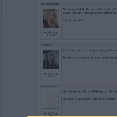
SmålandsMira
Nu blir jag faktiskt lite sur, varför vill du 
Sagan om Karl-Bertil Jonssons julafton på 
In your dreams!
Antal inlägg:
22535
Tessica
Kan vi inte gå och se någon mysig julfilm b
Det gör ont en stund på natten men inget p
Antal inlägg:
2455
moi_magnus
Hur känner du inför att både jag och Småla
Det måste vara någon nerv som är i kläm.
Antal inlägg:
8710