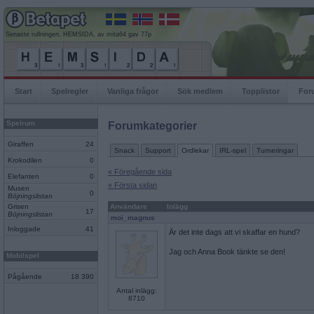
Senaste rullningen, HEMSIDA, av mita64 gav 77p
Start
Spelregler
Vanliga frågor
Sök medlem
Topplistor
For
Spelrum
Forumkategorier
Giraffen
24
Snack
Support
Ordlekar
IRL-spel
Turneringar
Krokodilen
0
« Föregående sida
Elefanten
0
« Första sidan
Musen
0
Böjningslistan
Grisen
Användare
Inlägg
17
Böjningslistan
moi_magnus
Inloggade
41
Är det inte dags att vi skaffar en hund?
Jag och Anna Book tänkte se den!
Mobilspel
Pågående
18 390
Antal inlägg:
8710