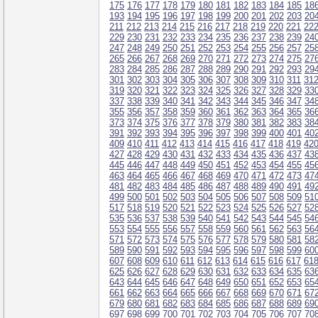
175
176
177
178
179
180
181
182
183
184
185
18
193
194
195
196
197
198
199
200
201
202
203
20
211
212
213
214
215
216
217
218
219
220
221
22
229
230
231
232
233
234
235
236
237
238
239
24
247
248
249
250
251
252
253
254
255
256
257
25
265
266
267
268
269
270
271
272
273
274
275
27
283
284
285
286
287
288
289
290
291
292
293
29
301
302
303
304
305
306
307
308
309
310
311
31
319
320
321
322
323
324
325
326
327
328
329
33
337
338
339
340
341
342
343
344
345
346
347
34
355
356
357
358
359
360
361
362
363
364
365
36
373
374
375
376
377
378
379
380
381
382
383
38
391
392
393
394
395
396
397
398
399
400
401
40
409
410
411
412
413
414
415
416
417
418
419
42
427
428
429
430
431
432
433
434
435
436
437
43
445
446
447
448
449
450
451
452
453
454
455
45
463
464
465
466
467
468
469
470
471
472
473
47
481
482
483
484
485
486
487
488
489
490
491
49
499
500
501
502
503
504
505
506
507
508
509
51
517
518
519
520
521
522
523
524
525
526
527
52
535
536
537
538
539
540
541
542
543
544
545
54
553
554
555
556
557
558
559
560
561
562
563
56
571
572
573
574
575
576
577
578
579
580
581
58
589
590
591
592
593
594
595
596
597
598
599
60
607
608
609
610
611
612
613
614
615
616
617
61
625
626
627
628
629
630
631
632
633
634
635
63
643
644
645
646
647
648
649
650
651
652
653
65
661
662
663
664
665
666
667
668
669
670
671
67
679
680
681
682
683
684
685
686
687
688
689
69
697
698
699
700
701
702
703
704
705
706
707
70