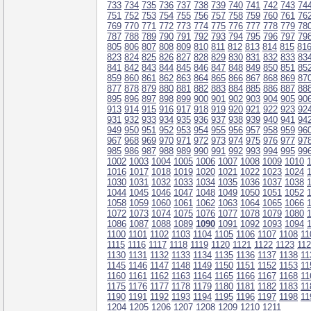
733
734
735
736
737
738
739
740
741
742
743
74
751
752
753
754
755
756
757
758
759
760
761
76
769
770
771
772
773
774
775
776
777
778
779
78
787
788
789
790
791
792
793
794
795
796
797
79
805
806
807
808
809
810
811
812
813
814
815
81
823
824
825
826
827
828
829
830
831
832
833
83
841
842
843
844
845
846
847
848
849
850
851
85
859
860
861
862
863
864
865
866
867
868
869
87
877
878
879
880
881
882
883
884
885
886
887
88
895
896
897
898
899
900
901
902
903
904
905
90
913
914
915
916
917
918
919
920
921
922
923
92
931
932
933
934
935
936
937
938
939
940
941
94
949
950
951
952
953
954
955
956
957
958
959
96
967
968
969
970
971
972
973
974
975
976
977
97
985
986
987
988
989
990
991
992
993
994
995
99
1002
1003
1004
1005
1006
1007
1008
1009
1010
1016
1017
1018
1019
1020
1021
1022
1023
1024
1030
1031
1032
1033
1034
1035
1036
1037
1038
1044
1045
1046
1047
1048
1049
1050
1051
1052
1058
1059
1060
1061
1062
1063
1064
1065
1066
1072
1073
1074
1075
1076
1077
1078
1079
1080
1086
1087
1088
1089
1090
1091
1092
1093
1094
1100
1101
1102
1103
1104
1105
1106
1107
1108
11
1115
1116
1117
1118
1119
1120
1121
1122
1123
11
1130
1131
1132
1133
1134
1135
1136
1137
1138
11
1145
1146
1147
1148
1149
1150
1151
1152
1153
11
1160
1161
1162
1163
1164
1165
1166
1167
1168
11
1175
1176
1177
1178
1179
1180
1181
1182
1183
11
1190
1191
1192
1193
1194
1195
1196
1197
1198
11
1204
1205
1206
1207
1208
1209
1210
1211