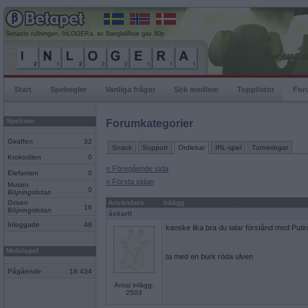
Senaste rullningen, InLOGERa, av BanglaMeat gav 80p
Start
Spelregler
Vanliga frågor
Sök medlem
Topplistor
For
Spelrum
Forumkategorier
Giraffen
32
Snack
Support
Ordlekar
IRL-spel
Turneringar
Krokodilen
0
« Föregående sida
Elefanten
0
« Första sidan
Musen
0
Böjningslistan
Grisen
Användare
Inlägg
16
Böjningslistan
åskarll
Inloggade
48
kanske lika bra du talar förstånd med Puti
Mobilspel
ta med en burk röda ulven
Pågående
18 434
Antal inlägg:
2503