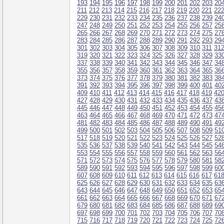
193
194
195
196
197
198
199
200
201
202
203
20
211
212
213
214
215
216
217
218
219
220
221
22
229
230
231
232
233
234
235
236
237
238
239
24
247
248
249
250
251
252
253
254
255
256
257
25
265
266
267
268
269
270
271
272
273
274
275
27
283
284
285
286
287
288
289
290
291
292
293
29
301
302
303
304
305
306
307
308
309
310
311
31
319
320
321
322
323
324
325
326
327
328
329
33
337
338
339
340
341
342
343
344
345
346
347
34
355
356
357
358
359
360
361
362
363
364
365
36
373
374
375
376
377
378
379
380
381
382
383
38
391
392
393
394
395
396
397
398
399
400
401
40
409
410
411
412
413
414
415
416
417
418
419
42
427
428
429
430
431
432
433
434
435
436
437
43
445
446
447
448
449
450
451
452
453
454
455
45
463
464
465
466
467
468
469
470
471
472
473
47
481
482
483
484
485
486
487
488
489
490
491
49
499
500
501
502
503
504
505
506
507
508
509
51
517
518
519
520
521
522
523
524
525
526
527
52
535
536
537
538
539
540
541
542
543
544
545
54
553
554
555
556
557
558
559
560
561
562
563
56
571
572
573
574
575
576
577
578
579
580
581
58
589
590
591
592
593
594
595
596
597
598
599
60
607
608
609
610
611
612
613
614
615
616
617
61
625
626
627
628
629
630
631
632
633
634
635
63
643
644
645
646
647
648
649
650
651
652
653
65
661
662
663
664
665
666
667
668
669
670
671
67
679
680
681
682
683
684
685
686
687
688
689
69
697
698
699
700
701
702
703
704
705
706
707
70
715
716
717
718
719
720
721
722
723
724
725
72