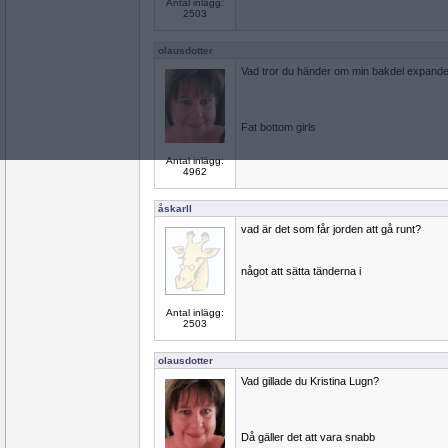
Antal inlägg:
2503
olausdotter
Vad tror du händer om min bakdel expand
Fat bottom girls
Antal inlägg:
4962
åskarll
vad är det som får jorden att gå runt?
något att sätta tänderna i
Antal inlägg:
2503
olausdotter
Vad gillade du Kristina Lugn?
Då gäller det att vara snabb