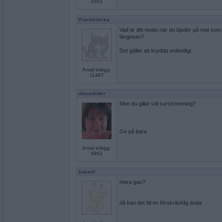
2503
Prärieklocka
Vad är ditt motto när du bjuder på mat som
längesen?
Det gäller att krydda ordentligt
Antal inlägg:
11487
olausdotter
Men du gillar väl surströmming?
Ge på bara
Antal inlägg:
4962
åskarll
mera gas?
då kan det bli en förskräcklig ända