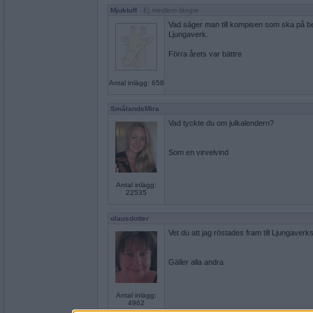
Mjuktuff
- Ej medlem längre
Vad säger man till kompisen som ska på be
Ljungaverk.
Förra årets var bättre
Antal inlägg: 658
SmålandsMira
Vad tyckte du om julkalendern?
Som en virvelvind
Antal inlägg:
22535
olausdotter
Vet du att jag röstades fram till Ljungaverk
Gäller alla andra
Antal inlägg:
4962