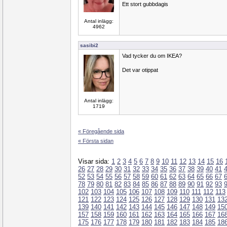
Ett stort gubbdagis
Antal inlägg:
4962
sasibi2
Vad tycker du om IKEA?
Det var otippat
Antal inlägg:
1719
« Föregående sida
« Första sidan
Visar sida:
1
2
3
4
5
6
7
8
9
10
11
12
13
14
15
16
26
27
28
29
30
31
32
33
34
35
36
37
38
39
40
41
52
53
54
55
56
57
58
59
60
61
62
63
64
65
66
67
78
79
80
81
82
83
84
85
86
87
88
89
90
91
92
93
102
103
104
105
106
107
108
109
110
111
112
113
121
122
123
124
125
126
127
128
129
130
131
13
139
140
141
142
143
144
145
146
147
148
149
15
157
158
159
160
161
162
163
164
165
166
167
16
175
176
177
178
179
180
181
182
183
184
185
18