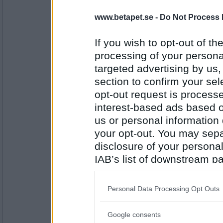
olausdotter
www.betapet.se -
Do Not Process 
Sen ...
If you wish to opt-out of the
processing of your personal
targeted advertising by us
Antal inlägg:
4962
section to confirm your sel
Monicare
- Ej medlem längre
opt-out request is proces
Tror du vi hinner med möhippan efter blin
interest-based ads based o
us or personal information d
Nu ska vi leva loppan
your opt-out. You may separ
Antal inlägg:
disclosure of your personal
4523
IAB’s list of downstream pa
Mjuktuff
- Ej medlem längre
also be disclosed by us to 
Vad sa du till kompisen när du hade snott
Downstream Participants
th
Personal Data Processing Opt Outs
Snett utanför lagens ramar
third parties.
Google consents
Antal inlägg: 658
Please note that this web