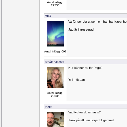
Antal inlägg:
22535
Mm2
Varför ser det ut som om han har kapat h
Jag är intresserad.
Antal inlägg: 693
SmålandsMira
Hur känner du för Pogu?
Yr i mössan
Antal inlägg:
22535
pogu
Vad tycker du om åsis?
Tänk på att han börjar bli gammal