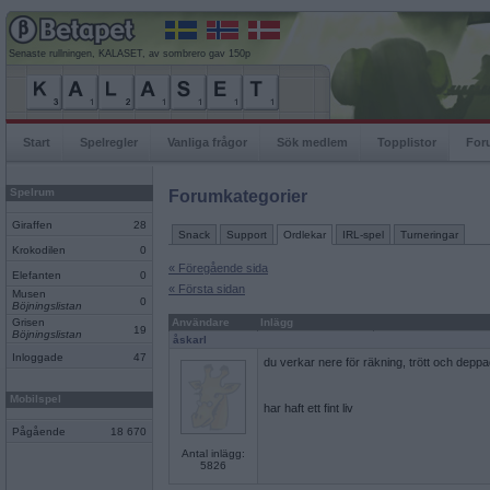
Senaste rullningen, KALASET, av sombrero gav 150p
Start
Spelregler
Vanliga frågor
Sök medlem
Topplistor
For
Spelrum
Forumkategorier
Giraffen
28
Snack
Support
Ordlekar
IRL-spel
Turneringar
Krokodilen
0
« Föregående sida
Elefanten
0
« Första sidan
Musen
0
Böjningslistan
Grisen
Användare
Inlägg
19
Böjningslistan
åskarl
Inloggade
47
du verkar nere för räkning, trött och deppa
Mobilspel
har haft ett fint liv
Pågående
18 670
Antal inlägg:
5826