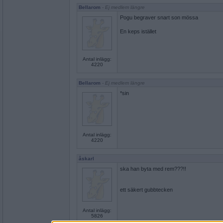
Bellarom
- Ej medlem längre
Pogu begraver snart son mössa
En keps istället
Antal inlägg:
4220
Bellarom
- Ej medlem längre
*sin
Antal inlägg:
4220
åskarl
ska han byta med rem???!!
ett säkert gubbtecken
Antal inlägg:
5826