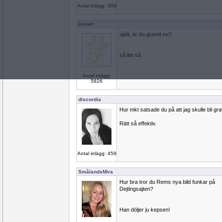
Antal inlägg: 459
åskarl
ojdå, är du gravid nu?
så lite så
Antal inlägg:
5826
discordia
Hur mkt satsade du på att jag skulle bli gr
Rätt så effektiv.
Antal inlägg: 459
SmålandsMira
Hur bra tror du Rems nya bild funkar på
Dejtingsajten?
Han döljer ju kepsen!