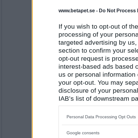
Bellarom
- Ej medlem längre
www.betapet.se -
Do Not Process 
Så du vill oxå ha Rems keps?
Bytt är bytt och kommer aldrig mer igen
If you wish to opt-out of the
processing of your personal
Antal inlägg:
targeted advertising by us
4220
section to confirm your sel
åskarl
opt-out request is proces
bytte du arbetsuniformen mot snickarbrallo
interest-based ads based o
us or personal information d
också ett tecken på nåt
your opt-out. You may separ
Antal inlägg:
disclosure of your personal
5826
IAB’s list of downstream pa
discordia
also be disclosed by us to 
Så du har bytt din mankini mot Rems keps
Downstream Participants
th
Det vill jag då lova.
Personal Data Processing Opt Outs
third parties.
Google consents
Antal inlägg: 459
Please note that this web