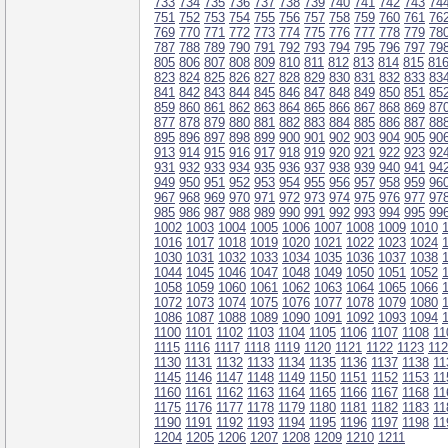
733
734
735
736
737
738
739
740
741
742
743
74
751
752
753
754
755
756
757
758
759
760
761
76
769
770
771
772
773
774
775
776
777
778
779
78
787
788
789
790
791
792
793
794
795
796
797
79
805
806
807
808
809
810
811
812
813
814
815
81
823
824
825
826
827
828
829
830
831
832
833
83
841
842
843
844
845
846
847
848
849
850
851
85
859
860
861
862
863
864
865
866
867
868
869
87
877
878
879
880
881
882
883
884
885
886
887
88
895
896
897
898
899
900
901
902
903
904
905
90
913
914
915
916
917
918
919
920
921
922
923
92
931
932
933
934
935
936
937
938
939
940
941
94
949
950
951
952
953
954
955
956
957
958
959
96
967
968
969
970
971
972
973
974
975
976
977
97
985
986
987
988
989
990
991
992
993
994
995
99
1002
1003
1004
1005
1006
1007
1008
1009
1010
1016
1017
1018
1019
1020
1021
1022
1023
1024
1030
1031
1032
1033
1034
1035
1036
1037
1038
1044
1045
1046
1047
1048
1049
1050
1051
1052
1058
1059
1060
1061
1062
1063
1064
1065
1066
1072
1073
1074
1075
1076
1077
1078
1079
1080
1086
1087
1088
1089
1090
1091
1092
1093
1094
1100
1101
1102
1103
1104
1105
1106
1107
1108
11
1115
1116
1117
1118
1119
1120
1121
1122
1123
11
1130
1131
1132
1133
1134
1135
1136
1137
1138
11
1145
1146
1147
1148
1149
1150
1151
1152
1153
11
1160
1161
1162
1163
1164
1165
1166
1167
1168
11
1175
1176
1177
1178
1179
1180
1181
1182
1183
11
1190
1191
1192
1193
1194
1195
1196
1197
1198
11
1204
1205
1206
1207
1208
1209
1210
1211