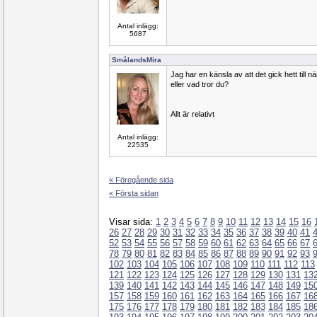
Antal inlägg:
5687
SmålandsMira
Jag har en känsla av att det gick hett till 
eller vad tror du?
Allt är relativt
Antal inlägg:
22535
« Föregående sida
« Första sidan
Visar sida:
1
2
3
4
5
6
7
8
9
10
11
12
13
14
15
16
26
27
28
29
30
31
32
33
34
35
36
37
38
39
40
41
52
53
54
55
56
57
58
59
60
61
62
63
64
65
66
67
78
79
80
81
82
83
84
85
86
87
88
89
90
91
92
93
102
103
104
105
106
107
108
109
110
111
112
113
121
122
123
124
125
126
127
128
129
130
131
13
139
140
141
142
143
144
145
146
147
148
149
15
157
158
159
160
161
162
163
164
165
166
167
16
175
176
177
178
179
180
181
182
183
184
185
18