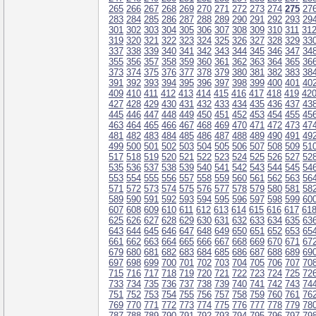
265
266
267
268
269
270
271
272
273
274
275
27
283
284
285
286
287
288
289
290
291
292
293
29
301
302
303
304
305
306
307
308
309
310
311
31
319
320
321
322
323
324
325
326
327
328
329
33
337
338
339
340
341
342
343
344
345
346
347
34
355
356
357
358
359
360
361
362
363
364
365
36
373
374
375
376
377
378
379
380
381
382
383
38
391
392
393
394
395
396
397
398
399
400
401
40
409
410
411
412
413
414
415
416
417
418
419
42
427
428
429
430
431
432
433
434
435
436
437
43
445
446
447
448
449
450
451
452
453
454
455
45
463
464
465
466
467
468
469
470
471
472
473
47
481
482
483
484
485
486
487
488
489
490
491
49
499
500
501
502
503
504
505
506
507
508
509
51
517
518
519
520
521
522
523
524
525
526
527
52
535
536
537
538
539
540
541
542
543
544
545
54
553
554
555
556
557
558
559
560
561
562
563
56
571
572
573
574
575
576
577
578
579
580
581
58
589
590
591
592
593
594
595
596
597
598
599
60
607
608
609
610
611
612
613
614
615
616
617
61
625
626
627
628
629
630
631
632
633
634
635
63
643
644
645
646
647
648
649
650
651
652
653
65
661
662
663
664
665
666
667
668
669
670
671
67
679
680
681
682
683
684
685
686
687
688
689
69
697
698
699
700
701
702
703
704
705
706
707
70
715
716
717
718
719
720
721
722
723
724
725
72
733
734
735
736
737
738
739
740
741
742
743
74
751
752
753
754
755
756
757
758
759
760
761
76
769
770
771
772
773
774
775
776
777
778
779
78
787
788
789
790
791
792
793
794
795
796
797
79