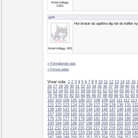
Antal inlägg:
1301
jyril
Hur brukar du uppföra dig när du träffar 
Antal inlägg: 491
« Föregående sida
« Första sidan
Visar sida:
1
2
3
4
5
6
7
8
9
10
11
12
13
14
15
16
26
27
28
29
30
31
32
33
34
35
36
37
38
39
40
41
52
53
54
55
56
57
58
59
60
61
62
63
64
65
66
67
78
79
80
81
82
83
84
85
86
87
88
89
90
91
92
93
102
103
104
105
106
107
108
109
110
111
112
113
121
122
123
124
125
126
127
128
129
130
131
13
139
140
141
142
143
144
145
146
147
148
149
15
157
158
159
160
161
162
163
164
165
166
167
16
175
176
177
178
179
180
181
182
183
184
185
18
193
194
195
196
197
198
199
200
201
202
203
20
211
212
213
214
215
216
217
218
219
220
221
22
229
230
231
232
233
234
235
236
237
238
239
24
247
248
249
250
251
252
253
254
255
256
257
25