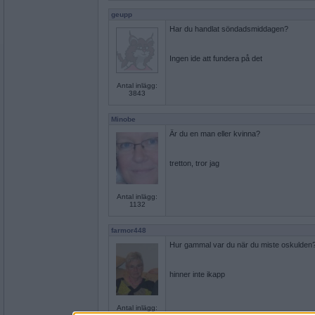
geupp
Har du handlat söndadsmiddagen?
Ingen ide att fundera på det
Antal inlägg:
3843
Minobe
Är du en man eller kvinna?
tretton, tror jag
Antal inlägg:
1132
farmor448
Hur gammal var du när du miste oskulden
hinner inte ikapp
Antal inlägg: