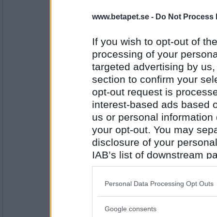
6961
www.betapet.se -
Do Not Process 
buttan-minna
Har du snart skrivit lika många inlägg som 
If you wish to opt-out of the
processing of your personal
tycker jag också
targeted advertising by us
Antal inlägg: 624
section to confirm your sel
opt-out request is proces
jyril
Håller du me dom att jag är bäst?
interest-based ads based o
us or personal information d
en stor besvikelse
your opt-out. You may separ
Antal inlägg: 491
disclosure of your personal
IAB’s list of downstream pa
Blom63
also be disclosed by us to 
Är du nöjd med vad du skriver här?
Downstream Participants
th
Personal Data Processing Opt Outs
third parties.
brukar hoppa över det.
Antal inlägg: 825
Google consents
Please note that this web