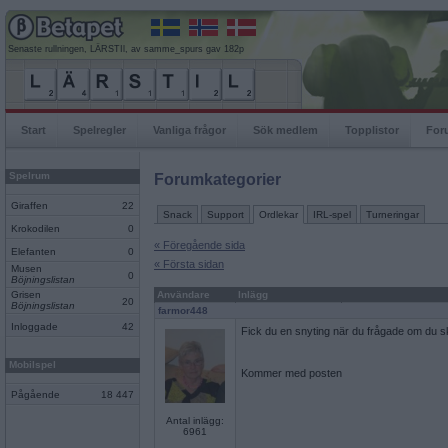
Senaste rullningen, LÄRSTIl, av samme_spurs gav 182p
Start
Spelregler
Vanliga frågor
Sök medlem
Topplistor
For
Spelrum
Forumkategorier
Giraffen
22
Snack
Support
Ordlekar
IRL-spel
Turneringar
Krokodilen
0
« Föregående sida
Elefanten
0
« Första sidan
Musen
0
Böjningslistan
Grisen
Användare
Inlägg
20
Böjningslistan
farmor448
Inloggade
42
Fick du en snyting när du frågade om du 
Mobilspel
Kommer med posten
Pågående
18 447
Antal inlägg:
6961