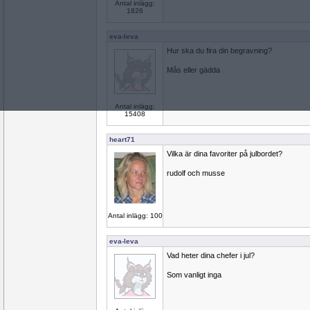
Antal inlägg:
1826
eva-leva
Hur ska du fira din begravning?
Mås eller gädda
Antal inlägg:
15408
heart71
Vilka är dina favoriter på julbordet?
rudolf och musse
Antal inlägg: 100
eva-leva
Vad heter dina chefer i jul?
Som vanligt inga