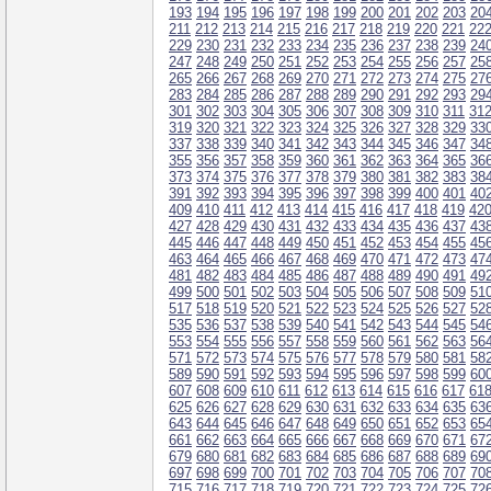
193
194
195
196
197
198
199
200
201
202
203
20
211
212
213
214
215
216
217
218
219
220
221
22
229
230
231
232
233
234
235
236
237
238
239
24
247
248
249
250
251
252
253
254
255
256
257
25
265
266
267
268
269
270
271
272
273
274
275
27
283
284
285
286
287
288
289
290
291
292
293
29
301
302
303
304
305
306
307
308
309
310
311
31
319
320
321
322
323
324
325
326
327
328
329
33
337
338
339
340
341
342
343
344
345
346
347
34
355
356
357
358
359
360
361
362
363
364
365
36
373
374
375
376
377
378
379
380
381
382
383
38
391
392
393
394
395
396
397
398
399
400
401
40
409
410
411
412
413
414
415
416
417
418
419
42
427
428
429
430
431
432
433
434
435
436
437
43
445
446
447
448
449
450
451
452
453
454
455
45
463
464
465
466
467
468
469
470
471
472
473
47
481
482
483
484
485
486
487
488
489
490
491
49
499
500
501
502
503
504
505
506
507
508
509
51
517
518
519
520
521
522
523
524
525
526
527
52
535
536
537
538
539
540
541
542
543
544
545
54
553
554
555
556
557
558
559
560
561
562
563
56
571
572
573
574
575
576
577
578
579
580
581
58
589
590
591
592
593
594
595
596
597
598
599
60
607
608
609
610
611
612
613
614
615
616
617
61
625
626
627
628
629
630
631
632
633
634
635
63
643
644
645
646
647
648
649
650
651
652
653
65
661
662
663
664
665
666
667
668
669
670
671
67
679
680
681
682
683
684
685
686
687
688
689
69
697
698
699
700
701
702
703
704
705
706
707
70
715
716
717
718
719
720
721
722
723
724
725
72