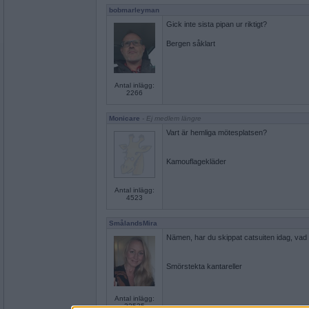
bobmarleyman
Gick inte sista pipan ur riktigt?
Bergen såklart
Antal inlägg:
2266
Monicare
- Ej medlem längre
Vart är hemliga mötesplatsen?
Kamouflagekläder
Antal inlägg:
4523
SmålandsMira
Nämen, har du skippat catsuiten idag, vad i
Smörstekta kantareller
Antal inlägg:
22535