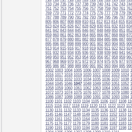
733
734
735
736
737
738
739
740
741
742
743
74
751
752
753
754
755
756
757
758
759
760
761
76
769
770
771
772
773
774
775
776
777
778
779
78
787
788
789
790
791
792
793
794
795
796
797
79
805
806
807
808
809
810
811
812
813
814
815
81
823
824
825
826
827
828
829
830
831
832
833
83
841
842
843
844
845
846
847
848
849
850
851
85
859
860
861
862
863
864
865
866
867
868
869
87
877
878
879
880
881
882
883
884
885
886
887
88
895
896
897
898
899
900
901
902
903
904
905
90
913
914
915
916
917
918
919
920
921
922
923
92
931
932
933
934
935
936
937
938
939
940
941
94
949
950
951
952
953
954
955
956
957
958
959
96
967
968
969
970
971
972
973
974
975
976
977
97
985
986
987
988
989
990
991
992
993
994
995
99
1002
1003
1004
1005
1006
1007
1008
1009
1010
1016
1017
1018
1019
1020
1021
1022
1023
1024
1030
1031
1032
1033
1034
1035
1036
1037
1038
1044
1045
1046
1047
1048
1049
1050
1051
1052
1058
1059
1060
1061
1062
1063
1064
1065
1066
1072
1073
1074
1075
1076
1077
1078
1079
1080
1086
1087
1088
1089
1090
1091
1092
1093
1094
1100
1101
1102
1103
1104
1105
1106
1107
1108
11
1115
1116
1117
1118
1119
1120
1121
1122
1123
11
1130
1131
1132
1133
1134
1135
1136
1137
1138
11
1145
1146
1147
1148
1149
1150
1151
1152
1153
11
1160
1161
1162
1163
1164
1165
1166
1167
1168
11
1175
1176
1177
1178
1179
1180
1181
1182
1183
11
1190
1191
1192
1193
1194
1195
1196
1197
1198
11