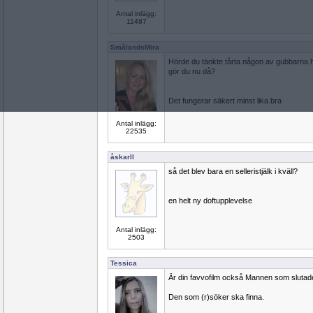
Antal inlägg:
11487
SmålandsMira
Hörde du tänkte tårta någon av gubbarna 
gör du nu då?
Det fungerar säkert minst lika bra
Antal inlägg:
22535
åskarll
så det blev bara en selleristjälk i kväll?
en helt ny doftupplevelse
Antal inlägg:
2503
Tessica
Är din favvofilm också Mannen som slutad
Den som (r)söker ska finna.