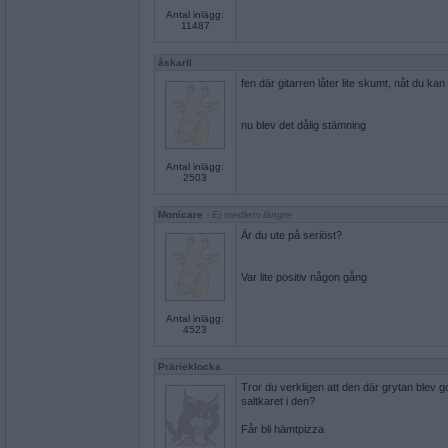
Antal inlägg:
11487
åskarll
fen där gitarren låter lite skumt, nåt du kan
nu blev det dålig stämning
Antal inlägg:
2503
Monicare
- Ej medlem längre
Är du ute på seriöst?
Var lite positiv någon gång
Antal inlägg:
4523
Prärieklocka
Tror du verkligen att den där grytan blev g
saltkaret i den?
Får bli hämtpizza