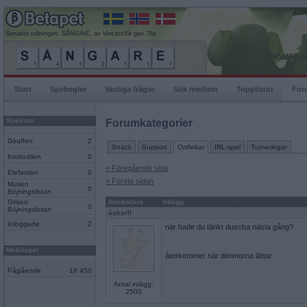
Senaste rullningen, SÅNGArE, av VincentVit gav 76p
Start
Spelregler
Vanliga frågor
Sök medlem
Topplistor
For
Spelrum
Forumkategorier
Giraffen
2
Snack
Support
Ordlekar
IRL-spel
Turneringar
Krokodilen
0
« Föregående sida
Elefanten
0
« Första sidan
Musen
0
Böjningslistan
Grisen
Användare
Inlägg
0
Böjningslistan
åskarll
Inloggade
2
när hade du tänkt duscha nästa gång?
Mobilspel
återkommer när dimmorna lättar
Pågående
18 450
Antal inlägg:
2503