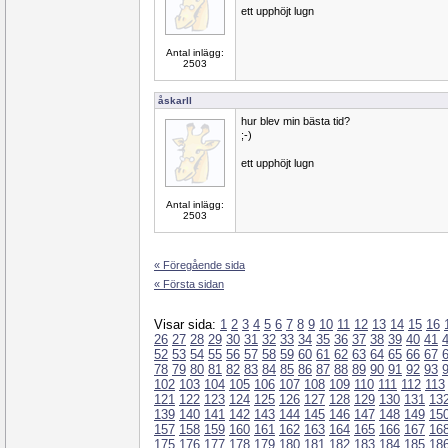
ett upphöjt lugn
Antal inlägg:
2503
åskarll
hur blev min bästa tid?
;-)
ett upphöjt lugn
Antal inlägg:
2503
« Föregående sida
« Första sidan
Visar sida:
1
2
3
4
5
6
7
8
9
10
11
12
13
14
15
16
26
27
28
29
30
31
32
33
34
35
36
37
38
39
40
41
52
53
54
55
56
57
58
59
60
61
62
63
64
65
66
67
78
79
80
81
82
83
84
85
86
87
88
89
90
91
92
93
102
103
104
105
106
107
108
109
110
111
112
113
121
122
123
124
125
126
127
128
129
130
131
13
139
140
141
142
143
144
145
146
147
148
149
15
157
158
159
160
161
162
163
164
165
166
167
16
175
176
177
178
179
180
181
182
183
184
185
18