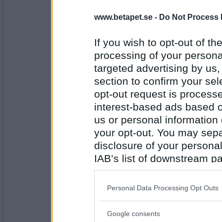
www.betapet.se -
Do Not Process 
Monicare
- Ej medlem längre
Vad blir det för gott till räkorna ikväll?
If you wish to opt-out of the
processing of your personal
Kanske en kokbok vore fint
targeted advertising by us
Antal inlägg:
4523
section to confirm your sel
opt-out request is proces
Tessica
Hörde jag rätt att du önskar dig en kobok?
interest-based ads based o
Tittar du på kor i smyg du?
us or personal information d
Ingen eld utan gök.
your opt-out. You may separ
disclosure of your personal
Antal inlägg:
2455
IAB’s list of downstream pa
also be disclosed by us to 
bobmarleyman
Ska vi elda lite först?
Downstream Participants
th
Personal Data Processing Opt Outs
Koko sa jag
third parties.
Google consents
Please note that this web