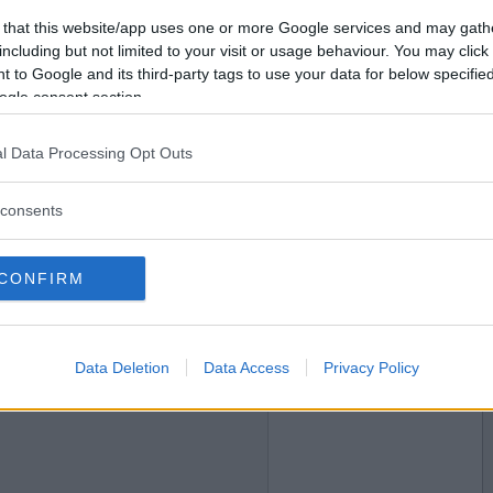
2018-01-28 22:54
Vill du bli
 that this website/app uses one or more Google services and may gath
. ;-)
medlem?
including but not limited to your visit or usage behaviour. You may click 
 to Google and its third-party tags to use your data for below specifi
Skapa nytt konto
ogle consent section.
l Data Processing Opt Outs
2018-01-28 22:58
consents
CONFIRM
2018-01-28 23:15
Data Deletion
Data Access
Privacy Policy
ande nästa år är inget för dig..?