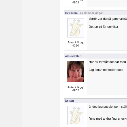
4962
Bellarom
- Ej medlem längre
Varför var du så gammal nä
Det tar tid för somliga
Antal inlägg:
4220
olausdotter
Har du förstått det där me
Jag fattar inte heller detta
Antal inlägg:
4962
åskarl
är det tigerpusslet som ställe
finns med andra figurer ock