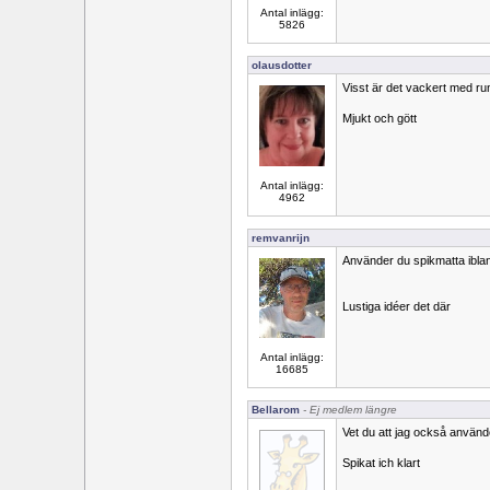
Antal inlägg:
5826
olausdotter
Visst är det vackert med ru
Mjukt och gött
Antal inlägg:
4962
remvanrijn
Använder du spikmatta ibla
Lustiga idéer det där
Antal inlägg:
16685
Bellarom
- Ej medlem längre
Vet du att jag också använd
Spikat ich klart