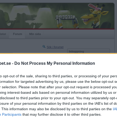
istor
Forum
Min sida
Sök i forumet
Inloggning
rneringar
Användare
et.se -
Do Not Process My Personal Information
Nästa sida »
Lösenord
Sista sidan »
to opt-out of the sale, sharing to third parties, or processing of your per
Kom ihåg mig
2018-01-28 22:53
formation for targeted advertising by us, please use the below opt-out s
Logga in
sering genom vasektomi?
r selection. Please note that after your opt-out request is processed y
eing interest-based ads based on personal information utilized by us or
Glömt ditt lösenord?
 från inre norrland åt dig i ett nafs
Få ny aktiveringslänk
disclosed to third parties prior to your opt-out. You may separately opt-
losure of your personal information by third parties on the IAB’s list of
. This information may also be disclosed by us to third parties on the
IA
Betapet är gratis!
Participants
that may further disclose it to other third parties.