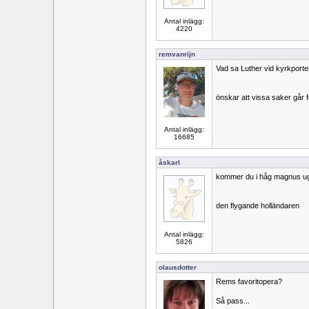
Antal inlägg:
4220
remvanrijn
Vad sa Luther vid kyrkporte
önskar att vissa saker går f
Antal inlägg:
16685
åskarl
kommer du i håg magnus ugg
den flygande holländaren
Antal inlägg:
5826
olausdotter
Rems favoritopera?
Så pass...