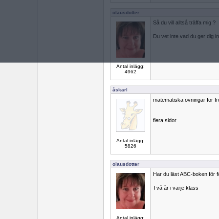
olausdotter
Så du vill alltså träffa mig ?
Du vet inte vad du ger dig i
Antal inlägg:
4962
åskarl
matematiska övningar för fru
flera sidor
Antal inlägg:
5826
olausdotter
Har du läst ABC-boken för f
Två år i varje klass
Antal inlägg: