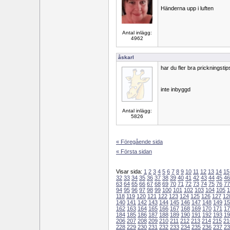
Händerna upp i luften
Antal inlägg:
4962
åskarl
har du fler bra prickningstip
inte inbyggd
Antal inlägg:
5826
« Föregående sida
« Första sidan
Visar sida:
1
2
3
4
5
6
7
8
9
10
11
12
13
14
15
32
33
34
35
36
37
38
39
40
41
42
43
44
45
46
63
64
65
66
67
68
69
70
71
72
73
74
75
76
77
94
95
96
97
98
99
100
101
102
103
104
105
1
118
119
120
121
122
123
124
125
126
127
12
140
141
142
143
144
145
146
147
148
149
15
162
163
164
165
166
167
168
169
170
171
17
184
185
186
187
188
189
190
191
192
193
19
206
207
208
209
210
211
212
213
214
215
21
228
229
230
231
232
233
234
235
236
237
23