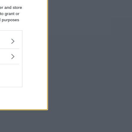
er and store
to grant or
ed purposes