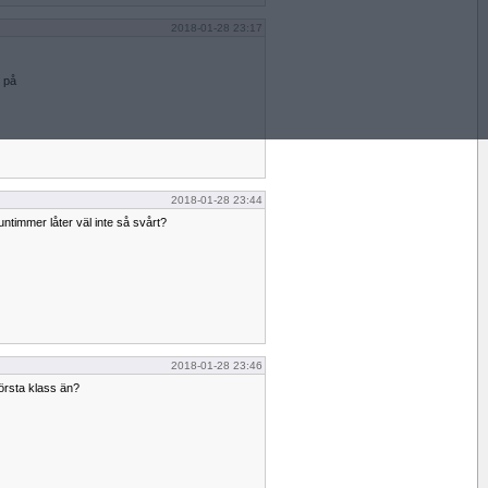
2018-01-28 23:17
n på
2018-01-28 23:44
ntimmer låter väl inte så svårt?
2018-01-28 23:46
örsta klass än?