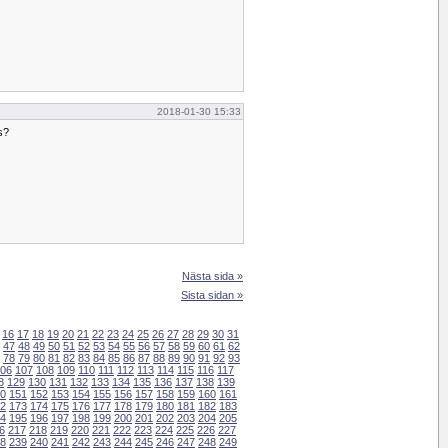
2018-01-30 15:33
s?
Nästa sida »
Sista sidan »
16
17
18
19
20
21
22
23
24
25
26
27
28
29
30
31
47
48
49
50
51
52
53
54
55
56
57
58
59
60
61
62
78
79
80
81
82
83
84
85
86
87
88
89
90
91
92
93
06
107
108
109
110
111
112
113
114
115
116
117
8
129
130
131
132
133
134
135
136
137
138
139
0
151
152
153
154
155
156
157
158
159
160
161
2
173
174
175
176
177
178
179
180
181
182
183
4
195
196
197
198
199
200
201
202
203
204
205
6
217
218
219
220
221
222
223
224
225
226
227
8
239
240
241
242
243
244
245
246
247
248
249