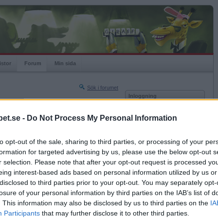
istor
Forum
Min sida
Sök i forumet
Inloggning
rneringar
Användare
et.se -
Do Not Process My Personal Information
Nästa sida »
Lösenord
Sista sidan »
to opt-out of the sale, sharing to third parties, or processing of your per
Kom ihåg mig
2009-10-02 02:22
formation for targeted advertising by us, please use the below opt-out s
Logga in
n ömma punkten?
r selection. Please note that after your opt-out request is processed y
eing interest-based ads based on personal information utilized by us or
Glömt ditt lösenord?
Få ny aktiveringslänk
disclosed to third parties prior to your opt-out. You may separately opt-
losure of your personal information by third parties on the IAB’s list of
. This information may also be disclosed by us to third parties on the
IA
Betapet är gratis!
Participants
that may further disclose it to other third parties.