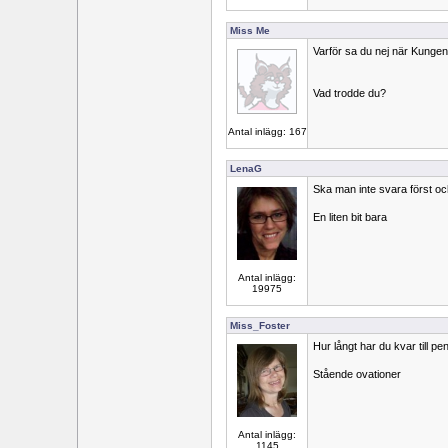
Miss Me
Varför sa du nej när Kungen
Vad trodde du?
Antal inlägg: 167
LenaG
Ska man inte svara först oc
En liten bit bara
Antal inlägg:
19975
Miss_Foster
Hur långt har du kvar till p
Stående ovationer
Antal inlägg:
1145