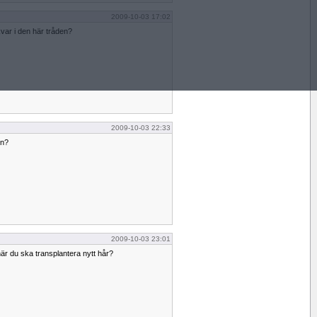
2009-10-03 17:02
var i den här tråden?
2009-10-03 22:33
en?
2009-10-03 23:01
när du ska transplantera nytt hår?