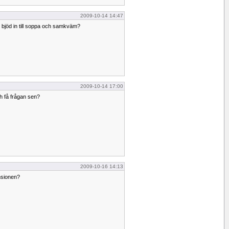
2009-10-14 14:47
 bjöd in till soppa och samkväm?
2009-10-14 17:00
h få frågan sen?
2009-10-16 14:13
ensionen?