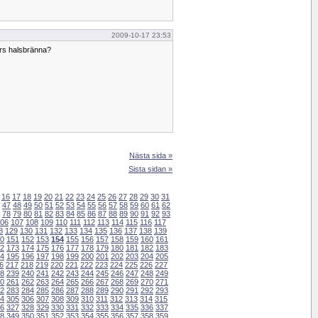
2009-10-17 23:53
ors halsbränna?
Nästa sida »
Sista sidan »
16
17
18
19
20
21
22
23
24
25
26
27
28
29
30
31
47
48
49
50
51
52
53
54
55
56
57
58
59
60
61
62
78
79
80
81
82
83
84
85
86
87
88
89
90
91
92
93
06
107
108
109
110
111
112
113
114
115
116
117
8
129
130
131
132
133
134
135
136
137
138
139
0
151
152
153
154
155
156
157
158
159
160
161
2
173
174
175
176
177
178
179
180
181
182
183
4
195
196
197
198
199
200
201
202
203
204
205
6
217
218
219
220
221
222
223
224
225
226
227
8
239
240
241
242
243
244
245
246
247
248
249
0
261
262
263
264
265
266
267
268
269
270
271
2
283
284
285
286
287
288
289
290
291
292
293
4
305
306
307
308
309
310
311
312
313
314
315
6
327
328
329
330
331
332
333
334
335
336
337
8
349
350
351
352
353
354
355
356
357
358
359