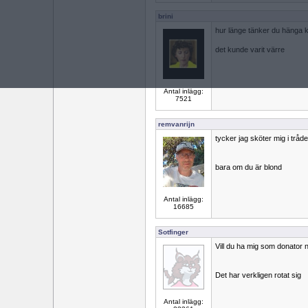
brini
hur länge tänker du hänga k
det kunde varit värre
Antal inlägg:
7521
remvanrijn
tycker jag sköter mig i tråd
bara om du är blond
Antal inlägg:
16685
Sotfinger
Vill du ha mig som donator 
Det har verkligen rotat sig
Antal inlägg: