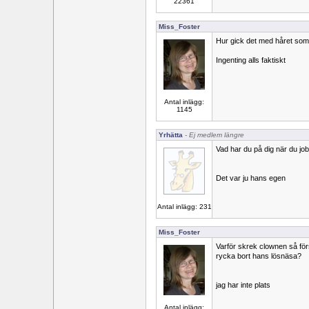
22361
Miss_Foster
Hur gick det med håret som 
Ingenting alls faktiskt
Antal inlägg:
1145
Yrhätta
- Ej medlem längre
Vad har du på dig när du jo
Det var ju hans egen
Antal inlägg: 231
Miss_Foster
Varför skrek clownen så för
rycka bort hans lösnäsa?
jag har inte plats
Antal inlägg: