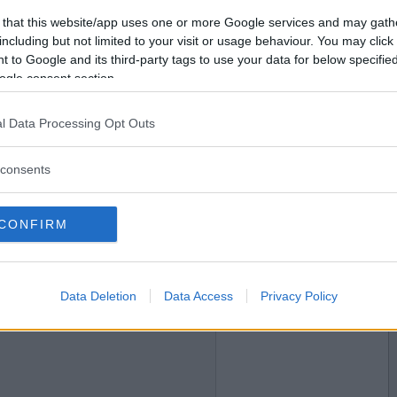
2009-10-02 18:18
Vill du bli
 that this website/app uses one or more Google services and may gath
medlem?
lklapp?
including but not limited to your visit or usage behaviour. You may click 
 to Google and its third-party tags to use your data for below specifi
Skapa nytt konto
ogle consent section.
l Data Processing Opt Outs
2009-10-02 19:28
consents
CONFIRM
2009-10-02 22:27
Data Deletion
Data Access
Privacy Policy
a av vägen rakt in i museet?