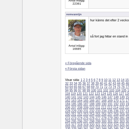
Antal inlägg:
22361
remvanrijn
hur känns det efter 2 veck
så fort jag hittar en stand in
Antal inlägg:
16685
« Föregående sida
« Första sidan
Visar sida:
1
2
3
4
5
6
7
8
9
10
11
12
13
14
15
32
33
34
35
36
37
38
39
40
41
42
43
44
45
46
63
64
65
66
67
68
69
70
71
72
73
74
75
76
77
94
95
96
97
98
99
100
101
102
103
104
105
1
118
119
120
121
122
123
124
125
126
127
12
140
141
142
143
144
145
146
147
148
149
15
162
163
164
165
166
167
168
169
170
171
17
184
185
186
187
188
189
190
191
192
193
19
206
207
208
209
210
211
212
213
214
215
21
228
229
230
231
232
233
234
235
236
237
23
250
251
252
253
254
255
256
257
258
259
26
272
273
274
275
276
277
278
279
280
281
28
294
295
296
297
298
299
300
301
302
303
30
316
317
318
319
320
321
322
323
324
325
32
338
339
340
341
342
343
344
345
346
347
34