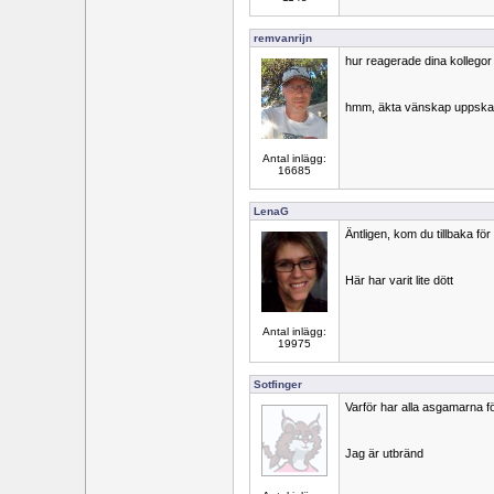
remvanrijn
hur reagerade dina kollegor 
hmm, äkta vänskap uppska
Antal inlägg:
16685
LenaG
Äntligen, kom du tillbaka för
Här har varit lite dött
Antal inlägg:
19975
Sotfinger
Varför har alla asgamarna fö
Jag är utbränd