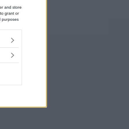
er and store
to grant or
ed purposes