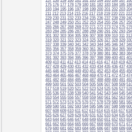
157
158
159
160
161
162
163
164
165
166
167
16
175
176
177
178
179
180
181
182
183
184
185
18
193
194
195
196
197
198
199
200
201
202
203
20
211
212
213
214
215
216
217
218
219
220
221
22
229
230
231
232
233
234
235
236
237
238
239
24
247
248
249
250
251
252
253
254
255
256
257
25
265
266
267
268
269
270
271
272
273
274
275
27
283
284
285
286
287
288
289
290
291
292
293
29
301
302
303
304
305
306
307
308
309
310
311
31
319
320
321
322
323
324
325
326
327
328
329
33
337
338
339
340
341
342
343
344
345
346
347
34
355
356
357
358
359
360
361
362
363
364
365
36
373
374
375
376
377
378
379
380
381
382
383
38
391
392
393
394
395
396
397
398
399
400
401
40
409
410
411
412
413
414
415
416
417
418
419
42
427
428
429
430
431
432
433
434
435
436
437
43
445
446
447
448
449
450
451
452
453
454
455
45
463
464
465
466
467
468
469
470
471
472
473
47
481
482
483
484
485
486
487
488
489
490
491
49
499
500
501
502
503
504
505
506
507
508
509
51
517
518
519
520
521
522
523
524
525
526
527
52
535
536
537
538
539
540
541
542
543
544
545
54
553
554
555
556
557
558
559
560
561
562
563
56
571
572
573
574
575
576
577
578
579
580
581
58
589
590
591
592
593
594
595
596
597
598
599
60
607
608
609
610
611
612
613
614
615
616
617
61
625
626
627
628
629
630
631
632
633
634
635
63
643
644
645
646
647
648
649
650
651
652
653
65
661
662
663
664
665
666
667
668
669
670
671
67
679
680
681
682
683
684
685
686
687
688
689
69