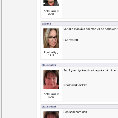
Antal inlägg:
2266
sasibi2
Var ska man åka om man vill se norrsken 
Lite överallt
Antal inlägg:
1719
olausdotter
Jag fryser, tycker du att jag ska på mig en
Norrländsk dialekt
Antal inlägg:
4960
olausdotter
Sen som bara den