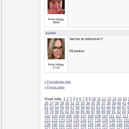
Antal inlägg:
4960
sasibi2
Vad har du doktorerat i?
På banken
Antal inlägg:
1719
« Föregående sida
« Första sidan
Visar sida:
1
2
3
4
5
6
7
8
9
10
11
12
13
14
15
16
26
27
28
29
30
31
32
33
34
35
36
37
38
39
40
41
52
53
54
55
56
57
58
59
60
61
62
63
64
65
66
67
78
79
80
81
82
83
84
85
86
87
88
89
90
91
92
93
102
103
104
105
106
107
108
109
110
111
112
113
121
122
123
124
125
126
127
128
129
130
131
13
139
140
141
142
143
144
145
146
147
148
149
15