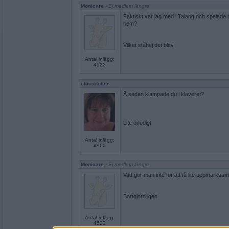
Monicare
- Ej medlem längre
Faktiskt var jag med i Talang och spelade h
hem?
Vilket ståhej det blev
Antal inlägg:
4523
olausdotter
Å sedan klampade du i klaveret?
Lite onödigt
Antal inlägg:
4960
Monicare
- Ej medlem längre
Vad gör man inte för att få lite uppmärksa
Bortgjord igen
Antal inlägg:
4523