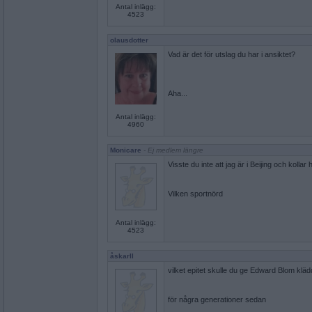
Antal inlägg:
4523
olausdotter
Vad är det för utslag du har i ansiktet?
Aha...
Antal inlägg:
4960
Monicare
- Ej medlem längre
Visste du inte att jag är i Beijing och kolla
Vilken sportnörd
Antal inlägg:
4523
åskarll
vilket epitet skulle du ge Edward Blom klä
för några generationer sedan