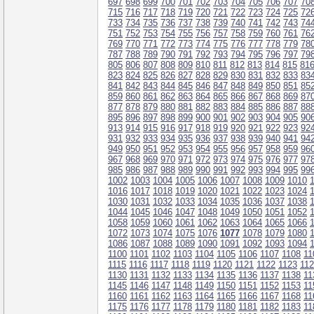
697
698
699
700
701
702
703
704
705
706
707
70
715
716
717
718
719
720
721
722
723
724
725
72
733
734
735
736
737
738
739
740
741
742
743
74
751
752
753
754
755
756
757
758
759
760
761
76
769
770
771
772
773
774
775
776
777
778
779
78
787
788
789
790
791
792
793
794
795
796
797
79
805
806
807
808
809
810
811
812
813
814
815
81
823
824
825
826
827
828
829
830
831
832
833
83
841
842
843
844
845
846
847
848
849
850
851
85
859
860
861
862
863
864
865
866
867
868
869
87
877
878
879
880
881
882
883
884
885
886
887
88
895
896
897
898
899
900
901
902
903
904
905
90
913
914
915
916
917
918
919
920
921
922
923
92
931
932
933
934
935
936
937
938
939
940
941
94
949
950
951
952
953
954
955
956
957
958
959
96
967
968
969
970
971
972
973
974
975
976
977
97
985
986
987
988
989
990
991
992
993
994
995
99
1002
1003
1004
1005
1006
1007
1008
1009
1010
1016
1017
1018
1019
1020
1021
1022
1023
1024
1030
1031
1032
1033
1034
1035
1036
1037
1038
1044
1045
1046
1047
1048
1049
1050
1051
1052
1058
1059
1060
1061
1062
1063
1064
1065
1066
1072
1073
1074
1075
1076
1077
1078
1079
1080
1086
1087
1088
1089
1090
1091
1092
1093
1094
1100
1101
1102
1103
1104
1105
1106
1107
1108
11
1115
1116
1117
1118
1119
1120
1121
1122
1123
11
1130
1131
1132
1133
1134
1135
1136
1137
1138
11
1145
1146
1147
1148
1149
1150
1151
1152
1153
11
1160
1161
1162
1163
1164
1165
1166
1167
1168
11
1175
1176
1177
1178
1179
1180
1181
1182
1183
11