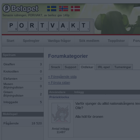
Senaste rullningen, PORtVAKT, av berlioz gav 140p
Start
Spelregler
Vanliga frågor
Sök medlem
Topplistor
For
Spelrum
Forumkategorier
Giraffen
3
Snack
Support
Ordlekar
IRL-spel
Turneringar
Krokodilen
0
« Föregående sida
Elefanten
0
« Första sidan
Musen
0
Böjningslistan
Grisen
Användare
Inlägg
2
Böjningslistan
Prärieklocka
Inloggade
5
Varför sjunger du alltid nationalsångens tex
Olle?
Mobilspel
Alla höll för öronen
Pågående
18 520
Antal inlägg:
11487