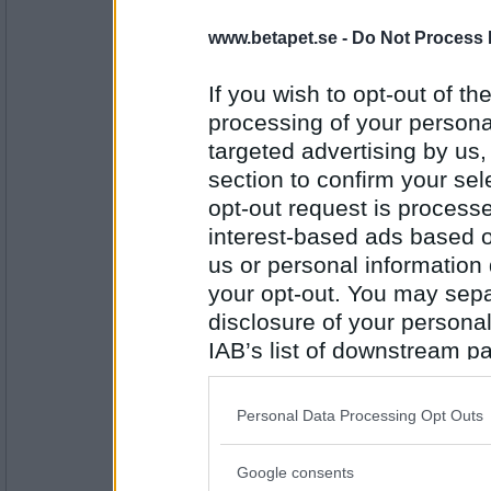
bobmarleyman
www.betapet.se -
Do Not Process 
Hur gick det på bortamatchen?
500 mil i dina skor
If you wish to opt-out of the
processing of your personal
targeted advertising by us
Antal inlägg:
2266
section to confirm your sel
Monicare
- Ej medlem längre
opt-out request is proces
Skulle du vilja bli min spätta på min hoj?
interest-based ads based o
us or personal information d
Lycka till då
your opt-out. You may separ
Antal inlägg:
disclosure of your personal
4523
IAB’s list of downstream pa
åskarll
also be disclosed by us to 
skulle väl ha åkt bättre själv med gustav v
Downstream Participants
th
Personal Data Processing Opt Outs
third parties.
nya friska grepp
Google consents
Please note that this web
Antal inlägg: