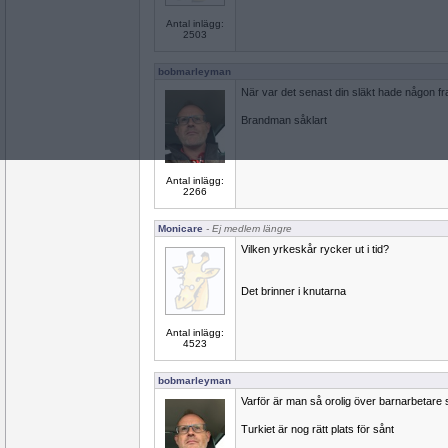
Antal inlägg:
2503
bobmarleyman
När var det senast din släkt hade någon f
Brandman såklart
Antal inlägg:
2266
Monicare
- Ej medlem längre
Vilken yrkeskår rycker ut i tid?
Det brinner i knutarna
Antal inlägg:
4523
bobmarleyman
Varför är man så orolig över barnarbetare
Turkiet är nog rätt plats för sånt