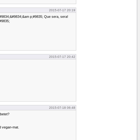
2015-07-17 20:19
#9834;&#9834;&am p;#9835; Que sera, sera!
#9835;
2015-07-17 20:42
2015-07-18 06:48
abetet?
ed vegan-mat.