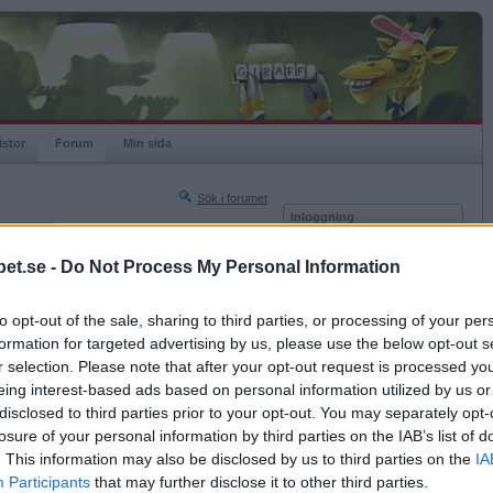
istor
Forum
Min sida
Sök i forumet
Inloggning
rneringar
Användare
et.se -
Do Not Process My Personal Information
Nästa sida »
Lösenord
Sista sidan »
to opt-out of the sale, sharing to third parties, or processing of your per
Kom ihåg mig
2015-07-16 17:20
formation for targeted advertising by us, please use the below opt-out s
Logga in
om jag vill vara ifred tycker du?
r selection. Please note that after your opt-out request is processed y
eing interest-based ads based on personal information utilized by us or
Glömt ditt lösenord?
Få ny aktiveringslänk
disclosed to third parties prior to your opt-out. You may separately opt-
osten.
losure of your personal information by third parties on the IAB’s list of
. This information may also be disclosed by us to third parties on the
IA
Betapet är gratis!
Participants
that may further disclose it to other third parties.