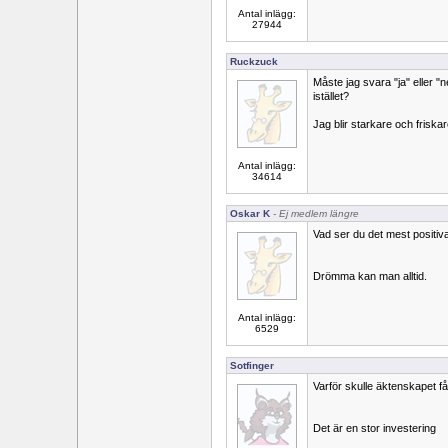
Antal inlägg:
27944
Ruckzuck
Måste jag svara "ja" eller "n
istället?
Jag blir starkare och friskar
Antal inlägg:
34614
Oskar K
- Ej medlem längre
Vad ser du det mest positiv
Drömma kan man alltid.
Antal inlägg:
6529
Sotfinger
Varför skulle äktenskapet f
Det är en stor investering