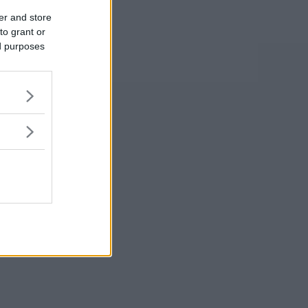
er and store
to grant or
ed purposes