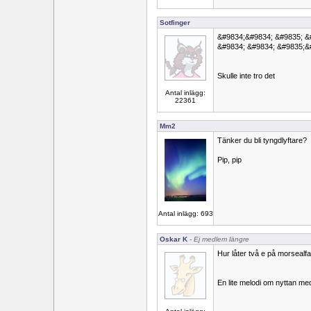
Sotfinger
&#9834;&#9834; &#9835; &
&#9834; &#9834; &#9835;&
Skulle inte tro det
Antal inlägg:
22361
Mm2
Tänker du bli tyngdlyftare?
Pip, pip
Antal inlägg: 693
Oskar K
- Ej medlem längre
Hur låter två e på morsealf
En lite melodi om nyttan m