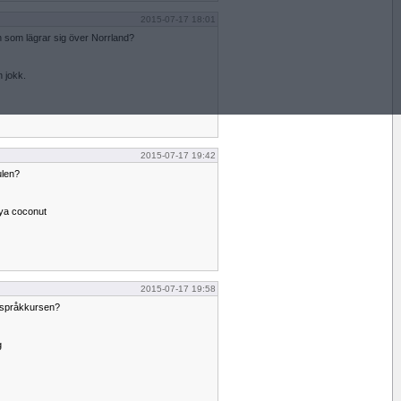
2015-07-17 18:01
ln som lägrar sig över Norrland?
n jokk.
2015-07-17 19:42
ulen?
aya coconut
2015-07-17 19:58
på språkkursen?
g