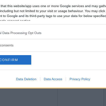
2015-07-16 22:03
Vill du bli
 that this website/app uses one or more Google services and may gath
gmaterialet till min hydda?
medlem?
including but not limited to your visit or usage behaviour. You may click 
 to Google and its third-party tags to use your data for below specifi
ntörer
Skapa nytt konto
ogle consent section.
l Data Processing Opt Outs
2015-07-17 05:51
å sällan köper ägg här i affären?
consents
ar ja.
CONFIRM
2015-07-17 07:55
Data Deletion
Data Access
Privacy Policy
ers nya klädinköp var fint, fast du tycker det ser