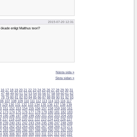
2015-07-20 12:31
 ökade enligt Malthus teori?
Nästa sida »
Sista sidan »
16
17
18
19
20
21
22
23
24
25
26
27
28
29
30
31
47
48
49
50
51
52
53
54
55
56
57
58
59
60
61
62
78
79
80
81
82
83
84
85
86
87
88
89
90
91
92
93
06
107
108
109
110
111
112
113
114
115
116
117
8
129
130
131
132
133
134
135
136
137
138
139
0
151
152
153
154
155
156
157
158
159
160
161
2
173
174
175
176
177
178
179
180
181
182
183
4
195
196
197
198
199
200
201
202
203
204
205
6
217
218
219
220
221
222
223
224
225
226
227
8
239
240
241
242
243
244
245
246
247
248
249
0
261
262
263
264
265
266
267
268
269
270
271
2
283
284
285
286
287
288
289
290
291
292
293
4
305
306
307
308
309
310
311
312
313
314
315