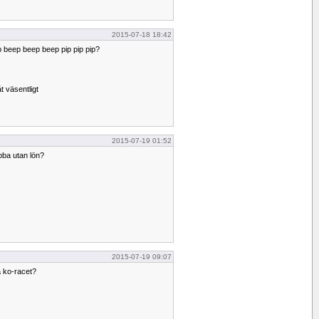
2015-07-18 18:42
ip beep beep beep pip pip pip?
t väsentligt
2015-07-19 01:52
obba utan lön?
2015-07-19 09:07
a ko-racet?