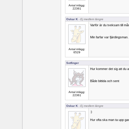
Antal inlägg:
22361
Oskar K
- Ej medlem längre
Varför är du tveksam till må
Min farfar var fjärdingsman.
Antal inlägg:
6529
Sotfinger
Hur kommer det sig att du 
Både bittida och sent
Antal inlägg:
22361
Oskar K
- Ej medlem längre
:)
Hur ofta ska man ta upp ga