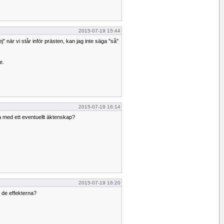
2015-07-19 15:44
ej" när vi står inför prästen, kan jag inte säga "så"
e.
2015-07-19 16:14
a med ett eventuellt äktenskap?
2015-07-19 16:20
å de effekterna?