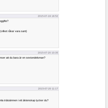
2015-07-19 18:52
nggifte?
 (vilket råkar vara sant)
2015-07-20 10:35
anser att du bara är en sextondelsman?
2015-07-20 11:17
mla trätoämnen i ett äktenskap tycker du?