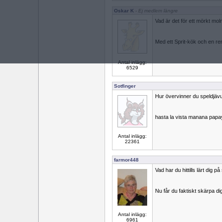
Oskar K
- Ej medlem längre
Vad är det för ett mörkt mo
Med ett Sprit-kök och en re
Antal inlägg:
6529
Sotfinger
Hur övervinner du speldjäv
hasta la vista manana pap
Antal inlägg:
22361
farmor448
Vad har du hittills lärt dig 
Nu får du faktiskt skärpa di
Antal inlägg:
6961