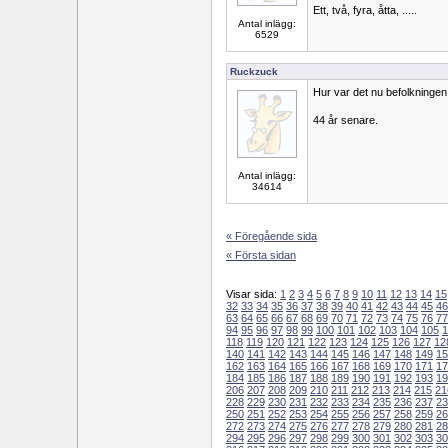
Ett, två, fyra, åtta, .....
Antal inlägg:
6529
Ruckzuck
Hur var det nu befolkningen
44 år senare.
Antal inlägg:
34614
« Föregående sida
« Första sidan
Visar sida:
1
2
3
4
5
6
7
8
9
10
11
12
13
14
15
32
33
34
35
36
37
38
39
40
41
42
43
44
45
46
63
64
65
66
67
68
69
70
71
72
73
74
75
76
77
94
95
96
97
98
99
100
101
102
103
104
105
1
118
119
120
121
122
123
124
125
126
127
12
140
141
142
143
144
145
146
147
148
149
15
162
163
164
165
166
167
168
169
170
171
17
184
185
186
187
188
189
190
191
192
193
19
206
207
208
209
210
211
212
213
214
215
21
228
229
230
231
232
233
234
235
236
237
23
250
251
252
253
254
255
256
257
258
259
26
272
273
274
275
276
277
278
279
280
281
28
294
295
296
297
298
299
300
301
302
303
30