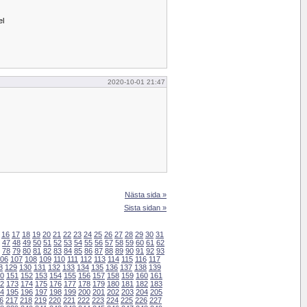
el
2020-10-01 21:47
Nästa sida »
Sista sidan »
16
17
18
19
20
21
22
23
24
25
26
27
28
29
30
31
47
48
49
50
51
52
53
54
55
56
57
58
59
60
61
62
78
79
80
81
82
83
84
85
86
87
88
89
90
91
92
93
06
107
108
109
110
111
112
113
114
115
116
117
8
129
130
131
132
133
134
135
136
137
138
139
0
151
152
153
154
155
156
157
158
159
160
161
2
173
174
175
176
177
178
179
180
181
182
183
4
195
196
197
198
199
200
201
202
203
204
205
6
217
218
219
220
221
222
223
224
225
226
227