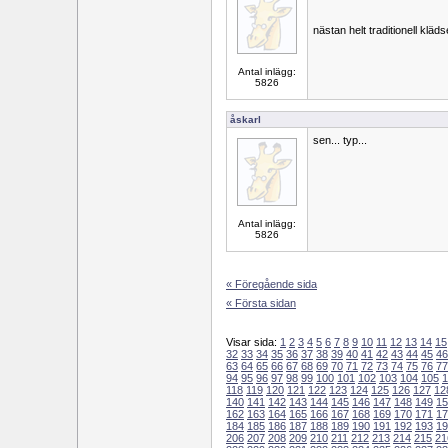
nästan helt traditionell kläds
Antal inlägg:
5826
åskarl
sen... typ...
Antal inlägg:
5826
« Föregående sida
« Första sidan
Visar sida:
1
2
3
4
5
6
7
8
9
10
11
12
13
14
15
32
33
34
35
36
37
38
39
40
41
42
43
44
45
46
63
64
65
66
67
68
69
70
71
72
73
74
75
76
77
94
95
96
97
98
99
100
101
102
103
104
105
1
118
119
120
121
122
123
124
125
126
127
12
140
141
142
143
144
145
146
147
148
149
15
162
163
164
165
166
167
168
169
170
171
17
184
185
186
187
188
189
190
191
192
193
19
206
207
208
209
210
211
212
213
214
215
21