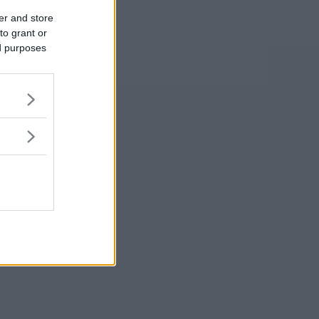
er and store
to grant or
ed purposes