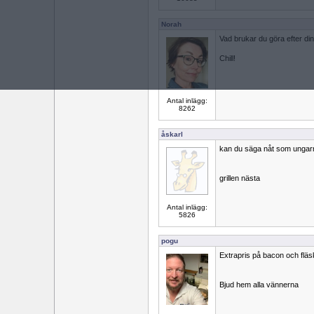
Norah
Vad brukar du göra efter din
Chill!
Antal inlägg:
8262
åskarl
kan du säga nåt som ungar
grillen nästa
Antal inlägg:
5826
pogu
Extrapris på bacon och fläs
Bjud hem alla vännerna