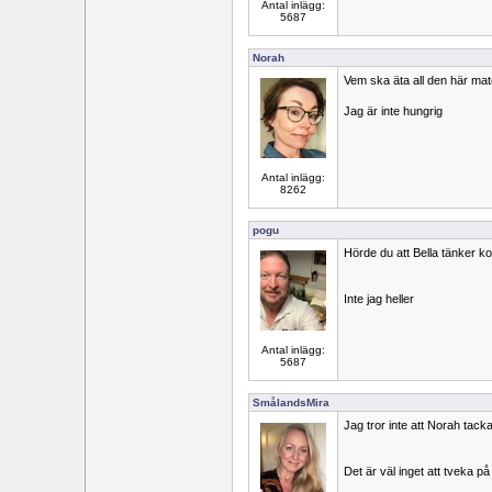
Antal inlägg:
5687
Norah
Vem ska äta all den här ma
Jag är inte hungrig
Antal inlägg:
8262
pogu
Hörde du att Bella tänker
Inte jag heller
Antal inlägg:
5687
SmålandsMira
Jag tror inte att Norah tacka
Det är väl inget att tveka på