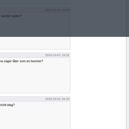
2020-10-01 19:28
 sjunde tupplur?
2020-10-01 19:31
na säger låter som en boomer?
2020-10-01 19:33
kkött idag?