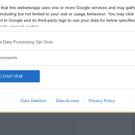
2020-10-01 15:55
Vill du bli
 that this website/app uses one or more Google services and may gath
medlem?
 så jag hittar hem till dig?
including but not limited to your visit or usage behaviour. You may click 
 to Google and its third-party tags to use your data for below specifi
Skapa nytt konto
ogle consent section.
l Data Processing Opt Outs
2020-10-01 16:39
consents
gsreplik?
CONFIRM
2020-10-01 16:46
Data Deletion
Data Access
Privacy Policy
a klockan i oktober?