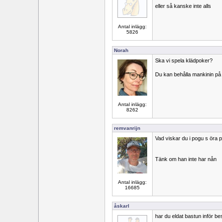
eller så kanske inte alls
Antal inlägg:
5826
Norah
Ska vi spela klädpoker?
Du kan behålla mankinin på
Antal inlägg:
8262
remvanrijn
Vad viskar du i pogu s öra 
Tänk om han inte har nån
Antal inlägg:
16685
åskarl
har du eldat bastun inför b