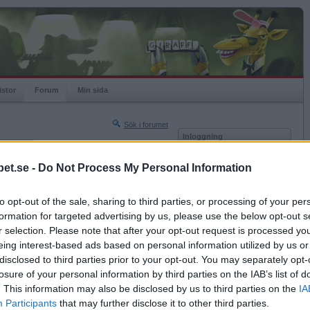
istor
Forum
Min sida
Sök i forumet
Inloggning
rneringar
Användare
et.se -
Do Not Process My Personal Information
Nästa sida »
Lösenord
Sista sidan »
to opt-out of the sale, sharing to third parties, or processing of your per
Kom ihåg mig
2020-10-01 11:54
formation for targeted advertising by us, please use the below opt-out s
Logga in
n där mankinin?
r selection. Please note that after your opt-out request is processed y
eing interest-based ads based on personal information utilized by us or
Glömt ditt lösenord?
Få ny aktiveringslänk
disclosed to third parties prior to your opt-out. You may separately opt-
losure of your personal information by third parties on the IAB’s list of
. This information may also be disclosed by us to third parties on the
IA
Betapet är gratis!
Participants
that may further disclose it to other third parties.