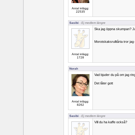
Antal inlägg:
22535
Sasibi
- Ej medlem längre
Ska jag öppna skumpan? Jag
Morotskaksrulltårta tror jag d
Antal inlägg:
1728
Norah
Vad bjuder du på om jag rin
Det låter gott
Antal inlägg:
8262
Sasibi
- Ej medlem längre
Vill du ha kaffe också?