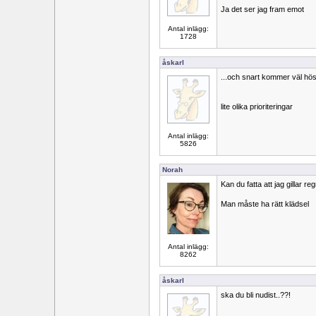
Ja det ser jag fram emot
Antal inlägg:
1728
åskarl
...och snart kommer väl hö
lite olika prioriteringar
Antal inlägg:
5826
Norah
Kan du fatta att jag gillar re
Man måste ha rätt klädsel
Antal inlägg:
8262
åskarl
ska du bli nudist..??!