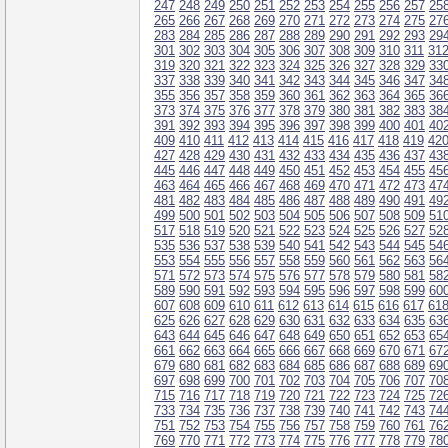
247
248
249
250
251
252
253
254
255
256
257
25
265
266
267
268
269
270
271
272
273
274
275
27
283
284
285
286
287
288
289
290
291
292
293
29
301
302
303
304
305
306
307
308
309
310
311
31
319
320
321
322
323
324
325
326
327
328
329
33
337
338
339
340
341
342
343
344
345
346
347
34
355
356
357
358
359
360
361
362
363
364
365
36
373
374
375
376
377
378
379
380
381
382
383
38
391
392
393
394
395
396
397
398
399
400
401
40
409
410
411
412
413
414
415
416
417
418
419
42
427
428
429
430
431
432
433
434
435
436
437
43
445
446
447
448
449
450
451
452
453
454
455
45
463
464
465
466
467
468
469
470
471
472
473
47
481
482
483
484
485
486
487
488
489
490
491
49
499
500
501
502
503
504
505
506
507
508
509
51
517
518
519
520
521
522
523
524
525
526
527
52
535
536
537
538
539
540
541
542
543
544
545
54
553
554
555
556
557
558
559
560
561
562
563
56
571
572
573
574
575
576
577
578
579
580
581
58
589
590
591
592
593
594
595
596
597
598
599
60
607
608
609
610
611
612
613
614
615
616
617
61
625
626
627
628
629
630
631
632
633
634
635
63
643
644
645
646
647
648
649
650
651
652
653
65
661
662
663
664
665
666
667
668
669
670
671
67
679
680
681
682
683
684
685
686
687
688
689
69
697
698
699
700
701
702
703
704
705
706
707
70
715
716
717
718
719
720
721
722
723
724
725
72
733
734
735
736
737
738
739
740
741
742
743
74
751
752
753
754
755
756
757
758
759
760
761
76
769
770
771
772
773
774
775
776
777
778
779
78