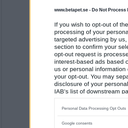
Ruckzuck
www.betapet.se -
Do Not Process 
Varför utvecklas dina förhållanden aldrig til
Som Rambo ungefär.
If you wish to opt-out of the
processing of your personal
Antal inlägg:
targeted advertising by us
34614
section to confirm your sel
Lenis75
opt-out request is proces
Hur skulle du beskriva dig själv??
interest-based ads based o
I morgon
us or personal information d
your opt-out. You may separ
Antal inlägg: 679
disclosure of your personal
IAB’s list of downstream pa
hegas68
När var det du skulle infinna dej i tinget?
also be disclosed by us to 
Jag tror det var klockan elva.
Downstream Participants
th
Personal Data Processing Opt Outs
third parties.
Antal inlägg: 556
Google consents
Please note that this web