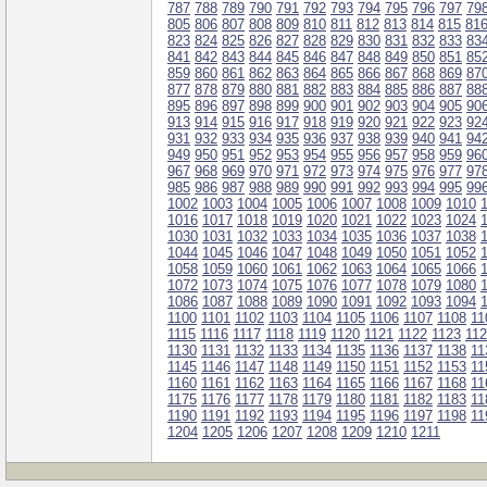
787
788
789
790
791
792
793
794
795
796
797
79
805
806
807
808
809
810
811
812
813
814
815
81
823
824
825
826
827
828
829
830
831
832
833
83
841
842
843
844
845
846
847
848
849
850
851
85
859
860
861
862
863
864
865
866
867
868
869
87
877
878
879
880
881
882
883
884
885
886
887
88
895
896
897
898
899
900
901
902
903
904
905
90
913
914
915
916
917
918
919
920
921
922
923
92
931
932
933
934
935
936
937
938
939
940
941
94
949
950
951
952
953
954
955
956
957
958
959
96
967
968
969
970
971
972
973
974
975
976
977
97
985
986
987
988
989
990
991
992
993
994
995
99
1002
1003
1004
1005
1006
1007
1008
1009
1010
1016
1017
1018
1019
1020
1021
1022
1023
1024
1030
1031
1032
1033
1034
1035
1036
1037
1038
1044
1045
1046
1047
1048
1049
1050
1051
1052
1058
1059
1060
1061
1062
1063
1064
1065
1066
1072
1073
1074
1075
1076
1077
1078
1079
1080
1086
1087
1088
1089
1090
1091
1092
1093
1094
1100
1101
1102
1103
1104
1105
1106
1107
1108
11
1115
1116
1117
1118
1119
1120
1121
1122
1123
11
1130
1131
1132
1133
1134
1135
1136
1137
1138
11
1145
1146
1147
1148
1149
1150
1151
1152
1153
11
1160
1161
1162
1163
1164
1165
1166
1167
1168
11
1175
1176
1177
1178
1179
1180
1181
1182
1183
11
1190
1191
1192
1193
1194
1195
1196
1197
1198
11
1204
1205
1206
1207
1208
1209
1210
1211