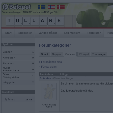
Senaste rullningen, TUllARE, av Marran1955 gav 70p
Start
Spelregler
Vanliga frågor
Sök medlem
Topplistor
For
Spelrum
Forumkategorier
Giraffen
1
Snack
Support
Ordlekar
IRL-spel
Turneringar
Krokodilen
0
« Föregående sida
Elefanten
0
« Första sidan
Musen
0
Böjningslistan
Grisen
Användare
Inlägg
1
Böjningslistan
Snörvlan
- Ej medlem längre
Inloggade
2
Sa din mor nånsin vem som var din biologi
Jag fotograferade eländet.
Mobilspel
Pågående
18 437
Antal inlägg:
5728