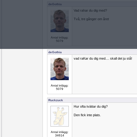
deGothia
Vad rahar du dig med?
Två, tre gånger om året
Antal inlägg:
5079
deGothia
vad raKar du dig med.... skall det ju stå!
Antal inlägg:
5079
Ruckzuck
Hur ofta tvättar du dig?
Den fick inte plats.
Antal inlägg:
34614