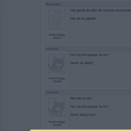
Ruckzuck
Vad gjorde du efter din senaste misslycka
Mer än du iallafall!
Antal inlägg:
34614
eva-leva
Hur mycket gäspar du nu?
Sover du aldrig?
Antal inlägg:
15408
eva-leva
Blev lite fel där!
Hur mycket gäspar du nu?
Sover aldrig över!
Antal inlägg:
15408