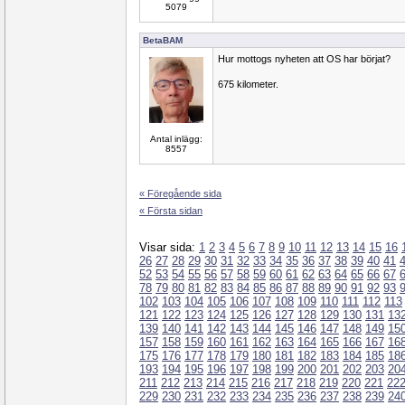
5079
BetaBAM
Hur mottogs nyheten att OS har börjat?
675 kilometer.
Antal inlägg:
8557
« Föregående sida
« Första sidan
Visar sida:
1
2
3
4
5
6
7
8
9
10
11
12
13
14
15
16
26
27
28
29
30
31
32
33
34
35
36
37
38
39
40
41
52
53
54
55
56
57
58
59
60
61
62
63
64
65
66
67
78
79
80
81
82
83
84
85
86
87
88
89
90
91
92
93
102
103
104
105
106
107
108
109
110
111
112
113
121
122
123
124
125
126
127
128
129
130
131
13
139
140
141
142
143
144
145
146
147
148
149
15
157
158
159
160
161
162
163
164
165
166
167
16
175
176
177
178
179
180
181
182
183
184
185
18
193
194
195
196
197
198
199
200
201
202
203
20
211
212
213
214
215
216
217
218
219
220
221
22
229
230
231
232
233
234
235
236
237
238
239
24