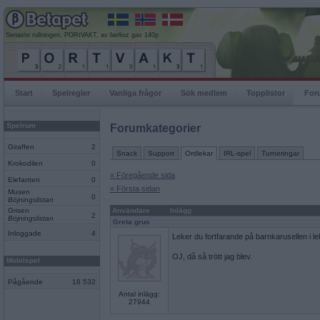
Senaste rullningen, PORtVAKT, av berlioz gav 140p
Start
Spelregler
Vanliga frågor
Sök medlem
Topplistor
For
Spelrum
Forumkategorier
Giraffen
2
Snack
Support
Ordlekar
IRL-spel
Turneringar
Krokodilen
0
« Föregående sida
Elefanten
0
« Första sidan
Musen
0
Böjningslistan
Grisen
Användare
Inlägg
2
Böjningslistan
Greta grus
Inloggade
4
Leker du fortfarande på barnkarusellen i l
OJ, då så trött jag blev.
Mobilspel
Pågående
18 532
Antal inlägg:
27944