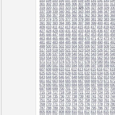
283
284
285
286
287
288
289
290
291
292
293
29
301
302
303
304
305
306
307
308
309
310
311
31
319
320
321
322
323
324
325
326
327
328
329
33
337
338
339
340
341
342
343
344
345
346
347
34
355
356
357
358
359
360
361
362
363
364
365
36
373
374
375
376
377
378
379
380
381
382
383
38
391
392
393
394
395
396
397
398
399
400
401
40
409
410
411
412
413
414
415
416
417
418
419
42
427
428
429
430
431
432
433
434
435
436
437
43
445
446
447
448
449
450
451
452
453
454
455
45
463
464
465
466
467
468
469
470
471
472
473
47
481
482
483
484
485
486
487
488
489
490
491
49
499
500
501
502
503
504
505
506
507
508
509
51
517
518
519
520
521
522
523
524
525
526
527
52
535
536
537
538
539
540
541
542
543
544
545
54
553
554
555
556
557
558
559
560
561
562
563
56
571
572
573
574
575
576
577
578
579
580
581
58
589
590
591
592
593
594
595
596
597
598
599
60
607
608
609
610
611
612
613
614
615
616
617
61
625
626
627
628
629
630
631
632
633
634
635
63
643
644
645
646
647
648
649
650
651
652
653
65
661
662
663
664
665
666
667
668
669
670
671
67
679
680
681
682
683
684
685
686
687
688
689
69
697
698
699
700
701
702
703
704
705
706
707
70
715
716
717
718
719
720
721
722
723
724
725
72
733
734
735
736
737
738
739
740
741
742
743
74
751
752
753
754
755
756
757
758
759
760
761
76
769
770
771
772
773
774
775
776
777
778
779
78
787
788
789
790
791
792
793
794
795
796
797
79
805
806
807
808
809
810
811
812
813
814
815
81