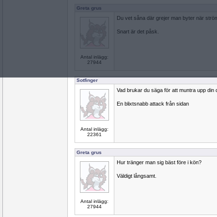
Greta grus
Du vet såna där grejer man byter när strö
Snart är det påsk.
Antal inlägg:
27944
Sotfinger
Vad brukar du säga för att muntra upp din
En blixtsnabb attack från sidan
Antal inlägg:
22361
Greta grus
Hur tränger man sig bäst före i kön?
Väldigt långsamt.
Antal inlägg:
27944