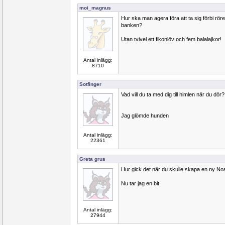
moi_magnus
Hur ska man agera föra att ta sig förbi röre
banken?
Utan tvivel ett fikonlöv och fem balalajkor!
Antal inlägg:
8710
Sotfinger
Vad vill du ta med dig till himlen när du dör?
Jag glömde hunden
Antal inlägg:
22361
Greta grus
Hur gick det när du skulle skapa en ny No
Nu tar jag en bit.
Antal inlägg:
27944