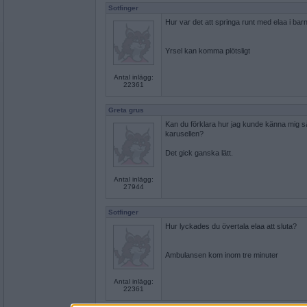
Sotfinger
Hur var det att springa runt med elaa i bar
Yrsel kan komma plötsligt
Antal inlägg:
22361
Greta grus
Kan du förklara hur jag kunde känna mig så
karusellen?
Det gick ganska lätt.
Antal inlägg:
27944
Sotfinger
Hur lyckades du övertala elaa att sluta?
Ambulansen kom inom tre minuter
Antal inlägg:
22361