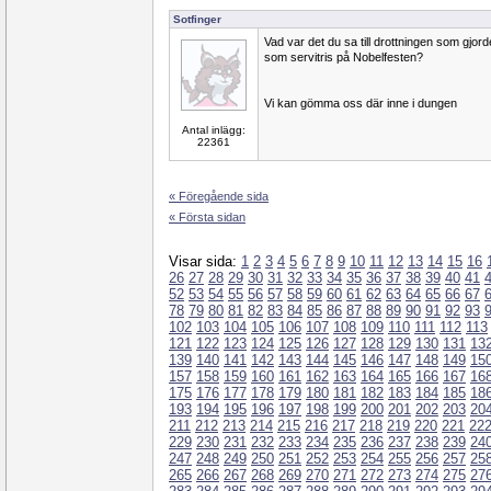
Sotfinger
Vad var det du sa till drottningen som gjor
som servitris på Nobelfesten?
Vi kan gömma oss där inne i dungen
Antal inlägg:
22361
« Föregående sida
« Första sidan
Visar sida:
1
2
3
4
5
6
7
8
9
10
11
12
13
14
15
16
26
27
28
29
30
31
32
33
34
35
36
37
38
39
40
41
52
53
54
55
56
57
58
59
60
61
62
63
64
65
66
67
78
79
80
81
82
83
84
85
86
87
88
89
90
91
92
93
102
103
104
105
106
107
108
109
110
111
112
113
121
122
123
124
125
126
127
128
129
130
131
13
139
140
141
142
143
144
145
146
147
148
149
15
157
158
159
160
161
162
163
164
165
166
167
16
175
176
177
178
179
180
181
182
183
184
185
18
193
194
195
196
197
198
199
200
201
202
203
20
211
212
213
214
215
216
217
218
219
220
221
22
229
230
231
232
233
234
235
236
237
238
239
24
247
248
249
250
251
252
253
254
255
256
257
25
265
266
267
268
269
270
271
272
273
274
275
27