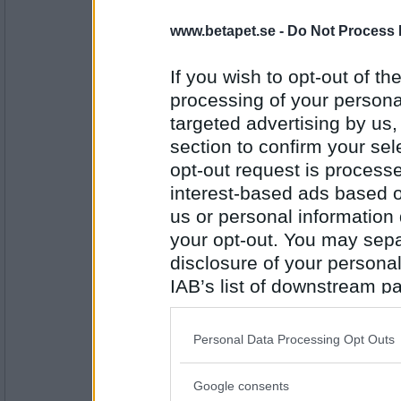
farmor448
Vad hände när din julgran brann upp?
www.betapet.se -
Do Not Process 
If you wish to opt-out of the
Det är väl ingenting att tjafsa om
processing of your personal
Antal inlägg:
targeted advertising by us
6961
section to confirm your sel
elaa
opt-out request is proces
Att naturkatastrofer blir mer och mer vad 
interest-based ads based o
I natt jag drömde någonting jag aldrig drömt
us or personal information d
your opt-out. You may separ
Antal inlägg:
15624
disclosure of your personal
IAB’s list of downstream pa
Greta grus
Vilken av Cornelis Vreeswijks låtar gillar d
also be disclosed by us to 
Downstream Participants
th
Jag drack för mycket kaffe.
Personal Data Processing Opt Outs
third parties.
Antal inlägg:
Google consents
27944
Please note that this web