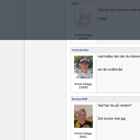
elaa
Vad har du i munnen som du 
lustigt
Antal inlägg:
15624
remvanrijn
vad kallas det när du känner
ett rikt ordförråd
Antal inlägg:
16685
farmor448
Vad har du på vinden?
Det tycker inte jag
Antal inlägg:
6961