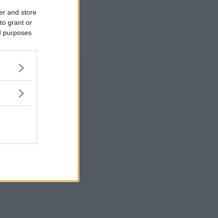
er and store
to grant or
ed purposes