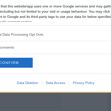
2013-05-28 18:49
Vill du bli
 that this website/app uses one or more Google services and may gath
et grejer i ditt förråd, räcker det inte nu?
medlem?
including but not limited to your visit or usage behaviour. You may click 
 to Google and its third-party tags to use your data for below specifi
Skapa nytt konto
ogle consent section.
l Data Processing Opt Outs
2013-05-28 19:46
a mig att tömma förrådet?
consents
förråd.
CONFIRM
2013-05-28 20:19
rs enorma samling av tomma snusdosor?
Data Deletion
Data Access
Privacy Policy