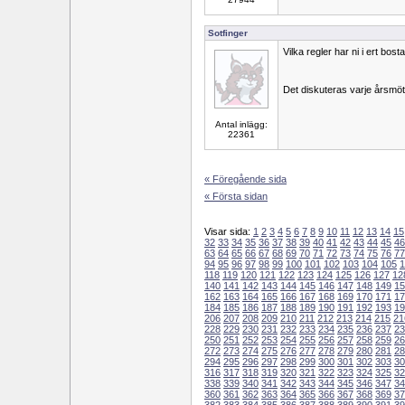
Sotfinger
Vilka regler har ni i ert bo
Det diskuteras varje årsmö
Antal inlägg:
22361
« Föregående sida
« Första sidan
Visar sida:
1
2
3
4
5
6
7
8
9
10
11
12
13
14
15
32
33
34
35
36
37
38
39
40
41
42
43
44
45
46
63
64
65
66
67
68
69
70
71
72
73
74
75
76
77
94
95
96
97
98
99
100
101
102
103
104
105
1
118
119
120
121
122
123
124
125
126
127
12
140
141
142
143
144
145
146
147
148
149
15
162
163
164
165
166
167
168
169
170
171
17
184
185
186
187
188
189
190
191
192
193
19
206
207
208
209
210
211
212
213
214
215
21
228
229
230
231
232
233
234
235
236
237
23
250
251
252
253
254
255
256
257
258
259
26
272
273
274
275
276
277
278
279
280
281
28
294
295
296
297
298
299
300
301
302
303
30
316
317
318
319
320
321
322
323
324
325
32
338
339
340
341
342
343
344
345
346
347
34
360
361
362
363
364
365
366
367
368
369
37