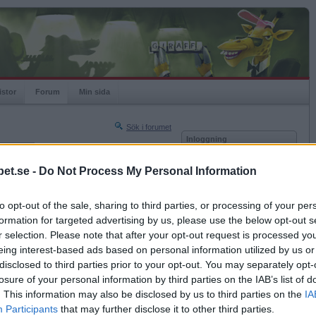
istor
Forum
Min sida
Sök i forumet
Inloggning
rneringar
Användare
et.se -
Do Not Process My Personal Information
Nästa sida »
Lösenord
Sista sidan »
to opt-out of the sale, sharing to third parties, or processing of your per
Kom ihåg mig
2013-05-28 18:29
formation for targeted advertising by us, please use the below opt-out s
Logga in
ssparande?
r selection. Please note that after your opt-out request is processed y
eing interest-based ads based on personal information utilized by us or
Glömt ditt lösenord?
Få ny aktiveringslänk
disclosed to third parties prior to your opt-out. You may separately opt-
losure of your personal information by third parties on the IAB’s list of
. This information may also be disclosed by us to third parties on the
IA
Betapet är gratis!
Participants
that may further disclose it to other third parties.