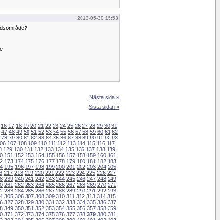
2013-05-30 15:53
stadsområde?
te
Nästa sida »
Sista sidan »
16
17
18
19
20
21
22
23
24
25
26
27
28
29
30
31
47
48
49
50
51
52
53
54
55
56
57
58
59
60
61
62
78
79
80
81
82
83
84
85
86
87
88
89
90
91
92
93
06
107
108
109
110
111
112
113
114
115
116
117
8
129
130
131
132
133
134
135
136
137
138
139
0
151
152
153
154
155
156
157
158
159
160
161
2
173
174
175
176
177
178
179
180
181
182
183
4
195
196
197
198
199
200
201
202
203
204
205
6
217
218
219
220
221
222
223
224
225
226
227
8
239
240
241
242
243
244
245
246
247
248
249
0
261
262
263
264
265
266
267
268
269
270
271
2
283
284
285
286
287
288
289
290
291
292
293
4
305
306
307
308
309
310
311
312
313
314
315
6
327
328
329
330
331
332
333
334
335
336
337
8
349
350
351
352
353
354
355
356
357
358
359
0
371
372
373
374
375
376
377
378
379
380
381