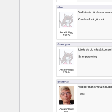
elaa
Vad hände när du var nere v
Om du vill så göra så
Antal inlägg:
15624
Greta grus
Lärde du dig nåt på kursen i 
Svampstuvning
Antal inlägg:
27944
BetaBAM
Vad bör man smeta in huden 
Twist
Antal inlägg:
8557