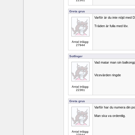
22361
Greta grus
Varför är du inte nöjd med
Träden är fulla med löv.
Antal inlägg:
27944
Sotfinger
Vad matar man sin balkon
Vicevärden ringde
Antal inlägg:
22361
Greta grus
Varför har du numera din p
Man ska va ordentlig.
Antal inlägg:
27944