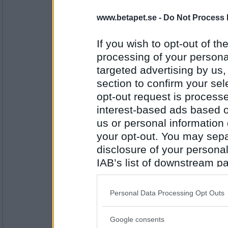
Sotfinger
www.betapet.se -
Do Not Process 
Har du inte skickat in din deklaration förrä
If you wish to opt-out of the
En bra hudkräm gör susen
processing of your personal
Antal inlägg:
targeted advertising by us
22361
section to confirm your sel
mamman_
opt-out request is proces
Hur kommer det sig att du är lite grönaktig 
interest-based ads based o
us or personal information d
Han var en fruktansvärd människa!
your opt-out. You may separ
disclosure of your personal
Antal inlägg:
1097
IAB’s list of downstream pa
remvanrijn
also be disclosed by us to 
Hur var det at ha en människoapa som säl
Downstream Participants
th
Personal Data Processing Opt Outs
third parties.
Vissa saker undanhåller ni mig tror jag
Google consents
Please note that this web
Antal inlägg: