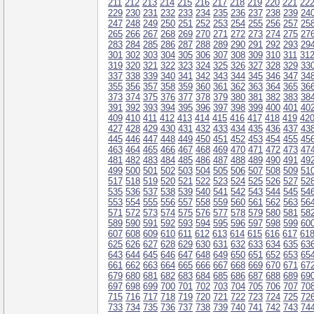
211
212
213
214
215
216
217
218
219
220
221
22
229
230
231
232
233
234
235
236
237
238
239
24
247
248
249
250
251
252
253
254
255
256
257
25
265
266
267
268
269
270
271
272
273
274
275
27
283
284
285
286
287
288
289
290
291
292
293
29
301
302
303
304
305
306
307
308
309
310
311
31
319
320
321
322
323
324
325
326
327
328
329
33
337
338
339
340
341
342
343
344
345
346
347
34
355
356
357
358
359
360
361
362
363
364
365
36
373
374
375
376
377
378
379
380
381
382
383
38
391
392
393
394
395
396
397
398
399
400
401
40
409
410
411
412
413
414
415
416
417
418
419
42
427
428
429
430
431
432
433
434
435
436
437
43
445
446
447
448
449
450
451
452
453
454
455
45
463
464
465
466
467
468
469
470
471
472
473
47
481
482
483
484
485
486
487
488
489
490
491
49
499
500
501
502
503
504
505
506
507
508
509
51
517
518
519
520
521
522
523
524
525
526
527
52
535
536
537
538
539
540
541
542
543
544
545
54
553
554
555
556
557
558
559
560
561
562
563
56
571
572
573
574
575
576
577
578
579
580
581
58
589
590
591
592
593
594
595
596
597
598
599
60
607
608
609
610
611
612
613
614
615
616
617
61
625
626
627
628
629
630
631
632
633
634
635
63
643
644
645
646
647
648
649
650
651
652
653
65
661
662
663
664
665
666
667
668
669
670
671
67
679
680
681
682
683
684
685
686
687
688
689
69
697
698
699
700
701
702
703
704
705
706
707
70
715
716
717
718
719
720
721
722
723
724
725
72
733
734
735
736
737
738
739
740
741
742
743
74