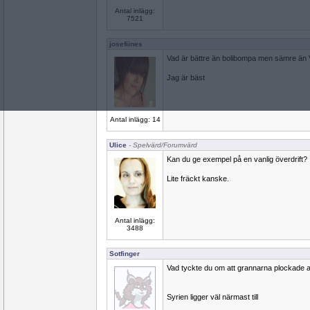
Antal inlägg:
7521
josefiines
Vad är bättre än bolibompa men sämre än
Jag är bäst
Antal inlägg: 14
Ulice
- Spelvärd/Forumvärd
Kan du ge exempel på en vanlig överdrift?
Lite fräckt kanske.
Antal inlägg:
3488
Sotfinger
Vad tyckte du om att grannarna plockade al
Syrien ligger väl närmast till