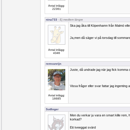
Antal inlägg:
22361
nina733
- Ej medlem längre
Ska jag åka till Köpenhamn från Malmö ell
Ja,men då säger vi på torsdag till sommar
Antal inlägg:
4346
remvanrijn
Juste, då undrade jag när jag fick komma 
Vissa frågor eller svar fattar jag ingenting 
Antal inlägg:
16685
Sotfinger
Men du verkar ju vara en smart kille rem, hu
korkad?
Ett tveeggat svärd