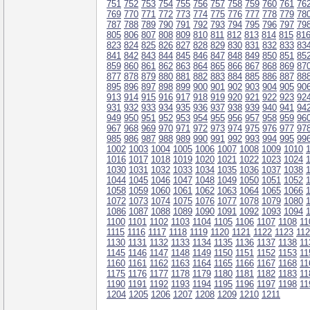
751
752
753
754
755
756
757
758
759
760
761
76
769
770
771
772
773
774
775
776
777
778
779
78
787
788
789
790
791
792
793
794
795
796
797
79
805
806
807
808
809
810
811
812
813
814
815
81
823
824
825
826
827
828
829
830
831
832
833
83
841
842
843
844
845
846
847
848
849
850
851
85
859
860
861
862
863
864
865
866
867
868
869
87
877
878
879
880
881
882
883
884
885
886
887
88
895
896
897
898
899
900
901
902
903
904
905
90
913
914
915
916
917
918
919
920
921
922
923
92
931
932
933
934
935
936
937
938
939
940
941
94
949
950
951
952
953
954
955
956
957
958
959
96
967
968
969
970
971
972
973
974
975
976
977
97
985
986
987
988
989
990
991
992
993
994
995
99
1002
1003
1004
1005
1006
1007
1008
1009
1010
1016
1017
1018
1019
1020
1021
1022
1023
1024
1030
1031
1032
1033
1034
1035
1036
1037
1038
1044
1045
1046
1047
1048
1049
1050
1051
1052
1058
1059
1060
1061
1062
1063
1064
1065
1066
1072
1073
1074
1075
1076
1077
1078
1079
1080
1086
1087
1088
1089
1090
1091
1092
1093
1094
1100
1101
1102
1103
1104
1105
1106
1107
1108
11
1115
1116
1117
1118
1119
1120
1121
1122
1123
11
1130
1131
1132
1133
1134
1135
1136
1137
1138
11
1145
1146
1147
1148
1149
1150
1151
1152
1153
11
1160
1161
1162
1163
1164
1165
1166
1167
1168
11
1175
1176
1177
1178
1179
1180
1181
1182
1183
11
1190
1191
1192
1193
1194
1195
1196
1197
1198
11
1204
1205
1206
1207
1208
1209
1210
1211