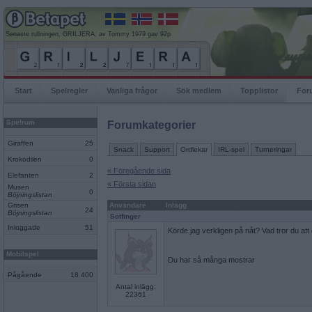
Senaste rullningen, GRILJERA, av Tommy 1979 gav 92p
Start
Spelregler
Vanliga frågor
Sök medlem
Topplistor
For
Spelrum
Forumkategorier
Giraffen
25
Snack
Support
Ordlekar
IRL-spel
Turneringar
Krokodilen
0
« Föregående sida
Elefanten
2
« Första sidan
Musen
0
Böjningslistan
Grisen
Användare
Inlägg
24
Böjningslistan
Sotfinger
Inloggade
51
Körde jag verkligen på nåt? Vad tror du att
Mobilspel
Du har så många mostrar
Pågående
18 400
Antal inlägg:
22361