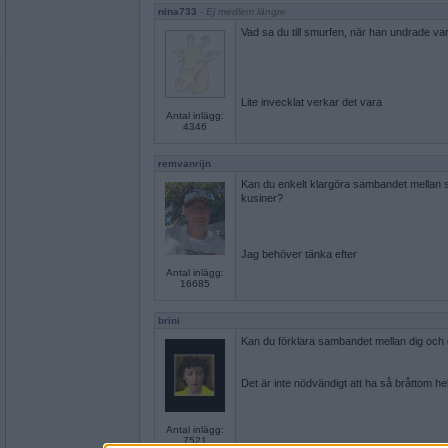
nina733
- Ej medlem längre
Vad sa du till smurfen, när han undrade varf
Lite invecklat verkar det vara
Antal inlägg:
4346
remvanrijn
Kan du enkelt klargöra sambandet mellan 
kusiner?
Jag behöver tänka efter
Antal inlägg:
16685
brini
Kan du förklara sambandet mellan dig och 
Det är inte nödvändigt att ha så bråttom he
Antal inlägg:
7521