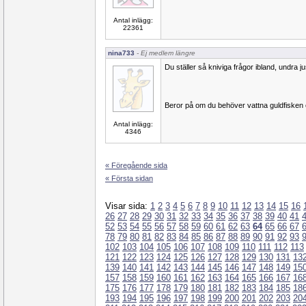
Antal inlägg:
22361
nina733
- Ej medlem längre
Du ställer så kniviga frågor ibland, undra just
Beror på om du behöver vattna guldfisken el
Antal inlägg:
4346
« Föregående sida
« Första sidan
Visar sida:
1
2
3
4
5
6
7
8
9
10
11
12
13
14
15
16
26
27
28
29
30
31
32
33
34
35
36
37
38
39
40
41
52
53
54
55
56
57
58
59
60
61
62
63
64
65
66
67
78
79
80
81
82
83
84
85
86
87
88
89
90
91
92
93
102
103
104
105
106
107
108
109
110
111
112
113
121
122
123
124
125
126
127
128
129
130
131
13
139
140
141
142
143
144
145
146
147
148
149
15
157
158
159
160
161
162
163
164
165
166
167
16
175
176
177
178
179
180
181
182
183
184
185
18
193
194
195
196
197
198
199
200
201
202
203
20