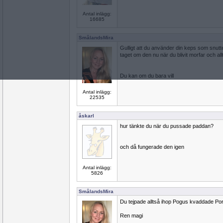
Antal inlägg:
16685
SmålandsMira
Gulligt att du använder din keps som snutte
taget om den nu när du blivit morfar och all
Du kan om du bara vill
Antal inlägg:
22535
åskarl
hur tänkte du när du pussade paddan?
och då fungerade den igen
Antal inlägg:
5826
SmålandsMira
Du tejpade alltså ihop Pogus kvaddade Po
Ren magi