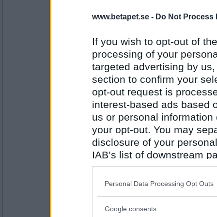
SmålandsMira
www.betapet.se -
Do Not Process 
Får jag skriva någon gång eller?
Då får det vara!
If you wish to opt-out of the
processing of your personal
targeted advertising by us
Antal inlägg:
22535
section to confirm your sel
opt-out request is proces
åskarl
får det vara en ljummen öl?
interest-based ads based o
us or personal information d
blev lite oklart
your opt-out. You may separ
disclosure of your personal
Antal inlägg:
5826
IAB’s list of downstream pa
remvanrijn
also be disclosed by us to 
Fick Mira ändå skriva?
Downstream Participants
th
Personal Data Processing Opt Outs
third parties.
Högsta domstolen får avgöra
Google consents
Please note that this web
Antal inlägg: