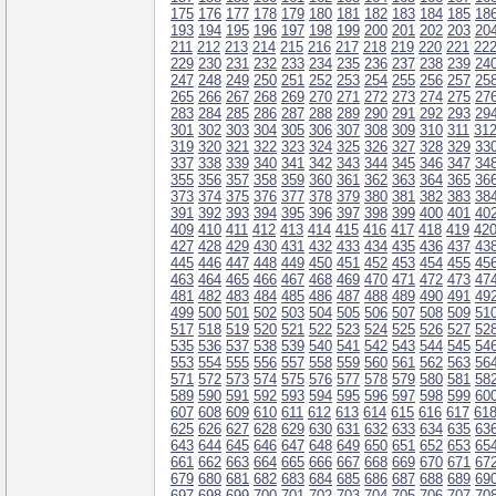
175
176
177
178
179
180
181
182
183
184
185
18
193
194
195
196
197
198
199
200
201
202
203
20
211
212
213
214
215
216
217
218
219
220
221
22
229
230
231
232
233
234
235
236
237
238
239
24
247
248
249
250
251
252
253
254
255
256
257
25
265
266
267
268
269
270
271
272
273
274
275
27
283
284
285
286
287
288
289
290
291
292
293
29
301
302
303
304
305
306
307
308
309
310
311
31
319
320
321
322
323
324
325
326
327
328
329
33
337
338
339
340
341
342
343
344
345
346
347
34
355
356
357
358
359
360
361
362
363
364
365
36
373
374
375
376
377
378
379
380
381
382
383
38
391
392
393
394
395
396
397
398
399
400
401
40
409
410
411
412
413
414
415
416
417
418
419
42
427
428
429
430
431
432
433
434
435
436
437
43
445
446
447
448
449
450
451
452
453
454
455
45
463
464
465
466
467
468
469
470
471
472
473
47
481
482
483
484
485
486
487
488
489
490
491
49
499
500
501
502
503
504
505
506
507
508
509
51
517
518
519
520
521
522
523
524
525
526
527
52
535
536
537
538
539
540
541
542
543
544
545
54
553
554
555
556
557
558
559
560
561
562
563
56
571
572
573
574
575
576
577
578
579
580
581
58
589
590
591
592
593
594
595
596
597
598
599
60
607
608
609
610
611
612
613
614
615
616
617
61
625
626
627
628
629
630
631
632
633
634
635
63
643
644
645
646
647
648
649
650
651
652
653
65
661
662
663
664
665
666
667
668
669
670
671
67
679
680
681
682
683
684
685
686
687
688
689
69
697
698
699
700
701
702
703
704
705
706
707
70