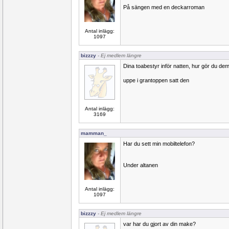
På sängen med en deckarroman
Antal inlägg:
1097
bizzzy
- Ej medlem längre
Dina toabestyr inför natten, hur gör du de
uppe i grantoppen satt den
Antal inlägg:
3169
mamman_
Har du sett min mobiltelefon?
Under altanen
Antal inlägg:
1097
bizzzy
- Ej medlem längre
var har du gjort av din make?