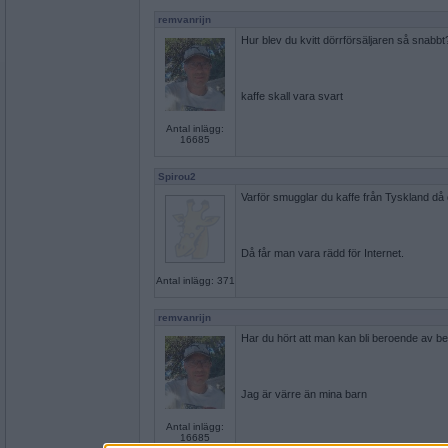
remvanrijn
Hur blev du kvitt dörrförsäljaren så snabbt
kaffe skall vara svart
Antal inlägg:
16685
Spirou2
Varför smugglar du kaffe från Tyskland då det
Då får man vara rädd för Internet.
Antal inlägg: 371
remvanrijn
Har du hört att man kan bli beroende av be
Jag är värre än mina barn
Antal inlägg:
16685