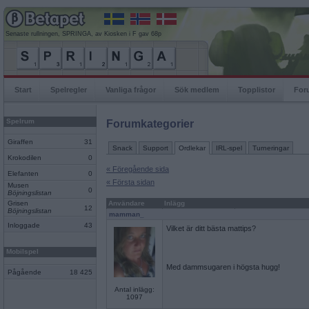
Senaste rullningen, SPRINGA, av Kiosken i F gav 68p
Start
Spelregler
Vanliga frågor
Sök medlem
Topplistor
For
Spelrum
Forumkategorier
Giraffen
31
Snack
Support
Ordlekar
IRL-spel
Turneringar
Krokodilen
0
« Föregående sida
Elefanten
0
« Första sidan
Musen
0
Böjningslistan
Grisen
Användare
Inlägg
12
Böjningslistan
mamman_
Inloggade
43
Vilket är ditt bästa mattips?
Mobilspel
Med dammsugaren i högsta hugg!
Pågående
18 425
Antal inlägg:
1097