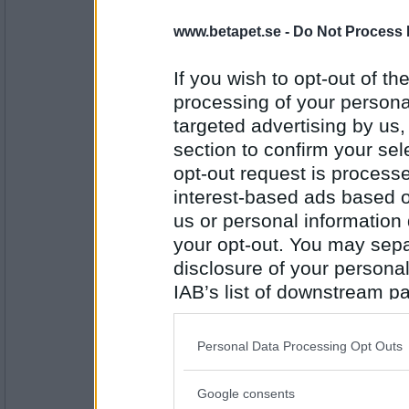
Dalkulllan
www.betapet.se -
Do Not Process 
Kladdar du med maten?
If you wish to opt-out of the
Nej, det var längesen jag brydde mig om de
processing of your personal
targeted advertising by us
Antal inlägg:
1226
section to confirm your sel
opt-out request is proces
remvanrijn
borstar du dina tänder varje dag?
interest-based ads based o
us or personal information d
bäst före datum har passerats för länge s
your opt-out. You may separ
disclosure of your personal
Antal inlägg:
16685
IAB’s list of downstream pa
also be disclosed by us to 
brini
Anser du dig vara ung och fräsch?
Downstream Participants
th
Personal Data Processing Opt Outs
third parties.
Vill inget hellre
Google consents
Please note that this web