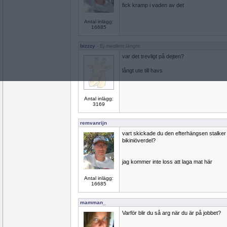
fick kramp i vaden av det
Antal inlägg:
16685
bizzzy
- Ej medlem längre
var det trevligt på dejten?
långt ute till havs
Antal inlägg:
3169
remvanrijn
vart skickade du den efterhängsen stalker 
bikiniöverdel?
jag kommer inte loss att laga mat här
Antal inlägg:
16685
mamman_
Varför blir du så arg när du är på jobbet?