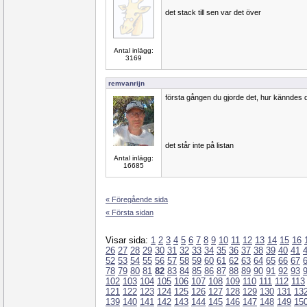
det stack till sen var det över
Antal inlägg:
3169
remvanrijn
första gången du gjorde det, hur känndes 
det står inte på listan
Antal inlägg:
16685
« Föregående sida
« Första sidan
Visar sida:
1
2
3
4
5
6
7
8
9
10
11
12
13
14
15
16
26
27
28
29
30
31
32
33
34
35
36
37
38
39
40
41
52
53
54
55
56
57
58
59
60
61
62
63
64
65
66
67
78
79
80
81
82
83
84
85
86
87
88
89
90
91
92
93
102
103
104
105
106
107
108
109
110
111
112
113
121
122
123
124
125
126
127
128
129
130
131
13
139
140
141
142
143
144
145
146
147
148
149
15