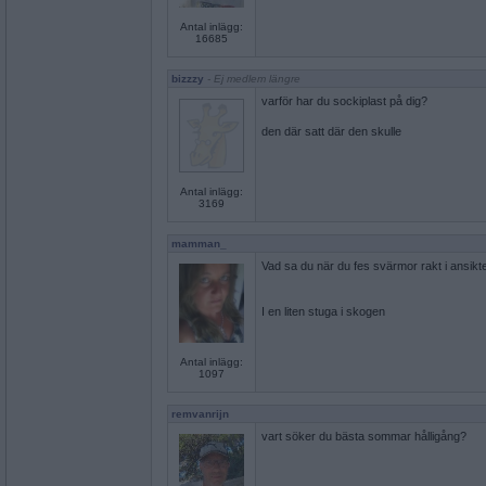
Antal inlägg:
16685
bizzzy
- Ej medlem längre
varför har du sockiplast på dig?
den där satt där den skulle
Antal inlägg:
3169
mamman_
Vad sa du när du fes svärmor rakt i ansikt
I en liten stuga i skogen
Antal inlägg:
1097
remvanrijn
vart söker du bästa sommar hålligång?