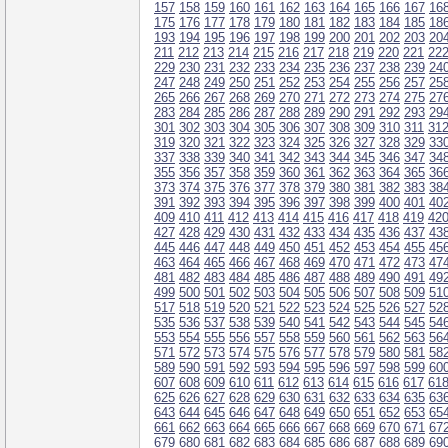
157
158
159
160
161
162
163
164
165
166
167
16
175
176
177
178
179
180
181
182
183
184
185
18
193
194
195
196
197
198
199
200
201
202
203
20
211
212
213
214
215
216
217
218
219
220
221
22
229
230
231
232
233
234
235
236
237
238
239
24
247
248
249
250
251
252
253
254
255
256
257
25
265
266
267
268
269
270
271
272
273
274
275
27
283
284
285
286
287
288
289
290
291
292
293
29
301
302
303
304
305
306
307
308
309
310
311
31
319
320
321
322
323
324
325
326
327
328
329
33
337
338
339
340
341
342
343
344
345
346
347
34
355
356
357
358
359
360
361
362
363
364
365
36
373
374
375
376
377
378
379
380
381
382
383
38
391
392
393
394
395
396
397
398
399
400
401
40
409
410
411
412
413
414
415
416
417
418
419
42
427
428
429
430
431
432
433
434
435
436
437
43
445
446
447
448
449
450
451
452
453
454
455
45
463
464
465
466
467
468
469
470
471
472
473
47
481
482
483
484
485
486
487
488
489
490
491
49
499
500
501
502
503
504
505
506
507
508
509
51
517
518
519
520
521
522
523
524
525
526
527
52
535
536
537
538
539
540
541
542
543
544
545
54
553
554
555
556
557
558
559
560
561
562
563
56
571
572
573
574
575
576
577
578
579
580
581
58
589
590
591
592
593
594
595
596
597
598
599
60
607
608
609
610
611
612
613
614
615
616
617
61
625
626
627
628
629
630
631
632
633
634
635
63
643
644
645
646
647
648
649
650
651
652
653
65
661
662
663
664
665
666
667
668
669
670
671
67
679
680
681
682
683
684
685
686
687
688
689
69