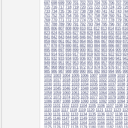
697
698
699
700
701
702
703
704
705
706
707
70
715
716
717
718
719
720
721
722
723
724
725
72
733
734
735
736
737
738
739
740
741
742
743
74
751
752
753
754
755
756
757
758
759
760
761
76
769
770
771
772
773
774
775
776
777
778
779
78
787
788
789
790
791
792
793
794
795
796
797
79
805
806
807
808
809
810
811
812
813
814
815
81
823
824
825
826
827
828
829
830
831
832
833
83
841
842
843
844
845
846
847
848
849
850
851
85
859
860
861
862
863
864
865
866
867
868
869
87
877
878
879
880
881
882
883
884
885
886
887
88
895
896
897
898
899
900
901
902
903
904
905
90
913
914
915
916
917
918
919
920
921
922
923
92
931
932
933
934
935
936
937
938
939
940
941
94
949
950
951
952
953
954
955
956
957
958
959
96
967
968
969
970
971
972
973
974
975
976
977
97
985
986
987
988
989
990
991
992
993
994
995
99
1002
1003
1004
1005
1006
1007
1008
1009
1010
1016
1017
1018
1019
1020
1021
1022
1023
1024
1030
1031
1032
1033
1034
1035
1036
1037
1038
1044
1045
1046
1047
1048
1049
1050
1051
1052
1058
1059
1060
1061
1062
1063
1064
1065
1066
1072
1073
1074
1075
1076
1077
1078
1079
1080
1086
1087
1088
1089
1090
1091
1092
1093
1094
1100
1101
1102
1103
1104
1105
1106
1107
1108
11
1115
1116
1117
1118
1119
1120
1121
1122
1123
11
1130
1131
1132
1133
1134
1135
1136
1137
1138
11
1145
1146
1147
1148
1149
1150
1151
1152
1153
11
1160
1161
1162
1163
1164
1165
1166
1167
1168
11
1175
1176
1177
1178
1179
1180
1181
1182
1183
11