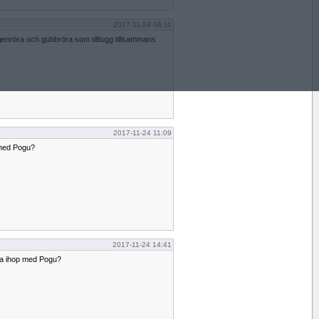
2017-11-24 06:11
enröra och gubbröra som tilltugg tillsammans
2017-11-24 11:09
p med Pogu?
2017-11-24 14:41
Mira ihop med Pogu?