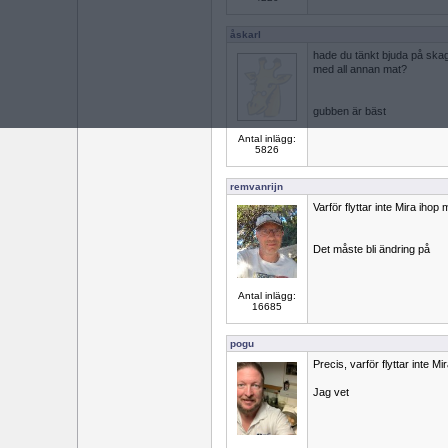
åskarl
hade du tänkt bjuda på skag
med all annan mat?
gubben är bäst
Antal inlägg:
5826
remvanrijn
Varför flyttar inte Mira iho
Det måste bli ändring på
Antal inlägg:
16685
pogu
Precis, varför flyttar inte 
Jag vet