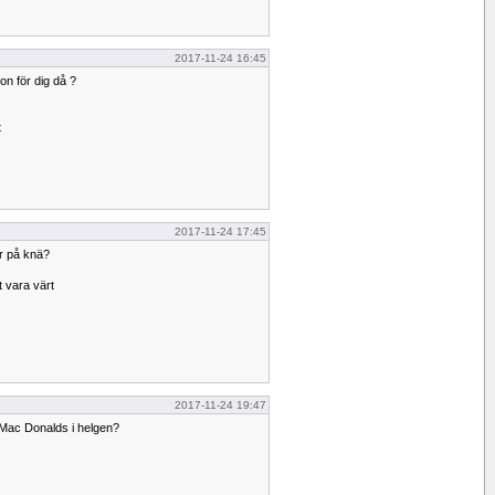
2017-11-24 16:45
on för dig då ?
t
2017-11-24 17:45
er på knä?
t vara värt
2017-11-24 19:47
 Mac Donalds i helgen?