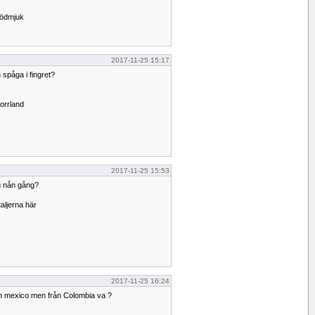
 ödmjuk
2017-11-25 15:17
 spåga i fingret?
orrland
2017-11-25 15:53
g nån gång?
aljerna här
2017-11-25 16:24
rån mexico men från Colombia va ?