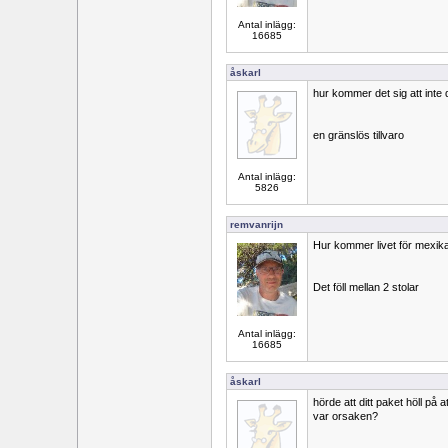
Antal inlägg:
16685
åskarl
hur kommer det sig att inte 
en gränslös tillvaro
Antal inlägg:
5826
remvanrijn
Hur kommer livet för mexik
Det föll mellan 2 stolar
Antal inlägg:
16685
åskarl
hörde att ditt paket höll på
var orsaken?