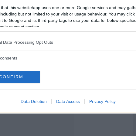
2017-11-24 00:09
Vill du bli
 that this website/app uses one or more Google services and may gath
medlem?
 med att vara singel?
including but not limited to your visit or usage behaviour. You may click 
 to Google and its third-party tags to use your data for below specifi
Skapa nytt konto
ogle consent section.
l Data Processing Opt Outs
2017-11-24 00:09
consents
 med att vara singel?
CONFIRM
2017-11-24 00:12
Data Deletion
Data Access
Privacy Policy
opulär magister?