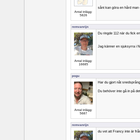
sånt kan göra en hård man
Antal inlägg:
5826
remvanrijn
Du ringde 112 när du fick en
Jag känner en sjuksyrra i N
Antal inlägg:
16685
pogu
Har du gjort nåt snedsprån
Du behöver inte gå in på det
Antal inlägg:
5687
remvanrijn
du vet att Francy inte är f