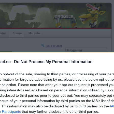
istor
Forum
Min sida
Sök i forumet
Inloggning
rneringar
Användare
et.se -
Do Not Process My Personal Information
Nästa sida »
Lösenord
Sista sidan »
to opt-out of the sale, sharing to third parties, or processing of your per
Kom ihåg mig
2017-11-23 22:43
formation for targeted advertising by us, please use the below opt-out s
Logga in
g ?
r selection. Please note that after your opt-out request is processed y
eing interest-based ads based on personal information utilized by us or
Glömt ditt lösenord?
at
Få ny aktiveringslänk
disclosed to third parties prior to your opt-out. You may separately opt-
losure of your personal information by third parties on the IAB’s list of
. This information may also be disclosed by us to third parties on the
IA
Betapet är gratis!
Participants
that may further disclose it to other third parties.