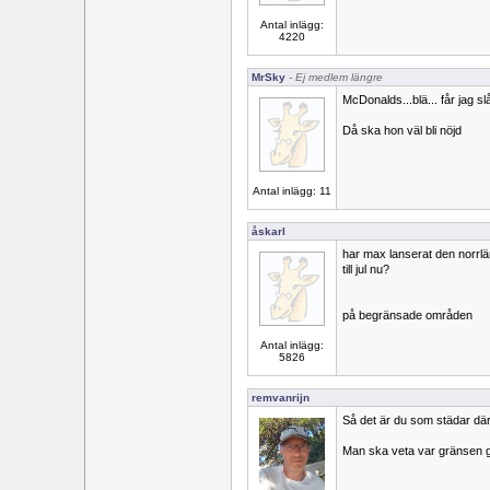
Antal inlägg:
4220
MrSky
- Ej medlem längre
McDonalds...blä... får jag s
Då ska hon väl bli nöjd
Antal inlägg: 11
åskarl
har max lanserat den norr
till jul nu?
på begränsade områden
Antal inlägg:
5826
remvanrijn
Så det är du som städar d
Man ska veta var gränsen 