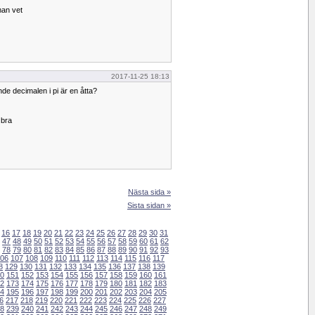
 man vet
2017-11-25 18:13
nde decimalen i pi är en åtta?
 bra
Nästa sida »
Sista sidan »
16
17
18
19
20
21
22
23
24
25
26
27
28
29
30
31
47
48
49
50
51
52
53
54
55
56
57
58
59
60
61
62
78
79
80
81
82
83
84
85
86
87
88
89
90
91
92
93
06
107
108
109
110
111
112
113
114
115
116
117
8
129
130
131
132
133
134
135
136
137
138
139
0
151
152
153
154
155
156
157
158
159
160
161
2
173
174
175
176
177
178
179
180
181
182
183
4
195
196
197
198
199
200
201
202
203
204
205
6
217
218
219
220
221
222
223
224
225
226
227
8
239
240
241
242
243
244
245
246
247
248
249