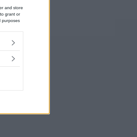
er and store
to grant or
ed purposes