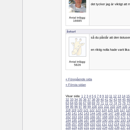
det tycker jag är viktigt att
Antal inlägg:
16685
åskarl
så du påstår att den tiotuse
en riktig nolla hade varit lika
Antal inlägg:
5826
« Föregående sida
« Första sidan
Visar sida:
1
2
3
4
5
6
7
8
9
10
11
12
13
14
15
32
33
34
35
36
37
38
39
40
41
42
43
44
45
46
63
64
65
66
67
68
69
70
71
72
73
74
75
76
77
94
95
96
97
98
99
100
101
102
103
104
105
1
118
119
120
121
122
123
124
125
126
127
12
140
141
142
143
144
145
146
147
148
149
15
162
163
164
165
166
167
168
169
170
171
17
184
185
186
187
188
189
190
191
192
193
19
206
207
208
209
210
211
212
213
214
215
21
228
229
230
231
232
233
234
235
236
237
23