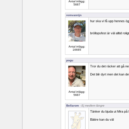
Antal inlägg:
5687
remvanrijn
hur ska vi få upp hennes ög
bröllopsfest är väl alltid rolig
Antal inlägg:
16685
pogu
Tror du det räcker att gå n
Det blir dyrt men det kan de
Antal inlägg:
5687
Bellarom
- Ej medlem längre
Tänker du bjuda ut Mira på
Bättre kan du väl