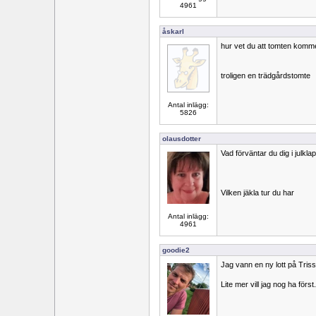
4961
åskarl
hur vet du att tomten komm
troligen en trädgårdstomte
Antal inlägg:
5826
olausdotter
Vad förväntar du dig i julkla
Vilken jäkla tur du har
Antal inlägg:
4961
goodie2
Jag vann en ny lott på Triss 
Lite mer vill jag nog ha först.