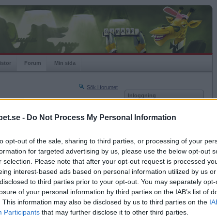
istor
Forum
Min sida
Sök i forumet
Inloggning
rneringar
Användare
et.se -
Do Not Process My Personal Information
Nästa sida »
Lösenord
Sista sidan »
to opt-out of the sale, sharing to third parties, or processing of your per
Kom ihåg mig
2018-10-05 20:08
formation for targeted advertising by us, please use the below opt-out s
Logga in
hos dig så här en fredagskväll?
r selection. Please note that after your opt-out request is processed y
eing interest-based ads based on personal information utilized by us or
Glömt ditt lösenord?
Få ny aktiveringslänk
disclosed to third parties prior to your opt-out. You may separately opt-
losure of your personal information by third parties on the IAB’s list of
. This information may also be disclosed by us to third parties on the
IA
Betapet är gratis!
Participants
that may further disclose it to other third parties.