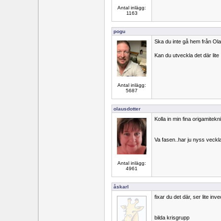
Antal inlägg:
1163
pogu
Ska du inte gå hem från O
Kan du utveckla det där lite
Antal inlägg:
5687
olausdotter
Kolla in min fina origamitekn
Va fasen..har ju nyss vecklat 
Antal inlägg:
4961
åskarl
fixar du det där, ser lite inve
bilda krisgrupp