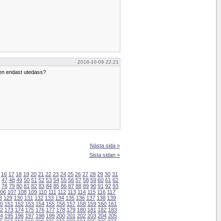
2018-10-09 22:21
men endast utedass?
Nästa sida »
Sista sidan »
16
17
18
19
20
21
22
23
24
25
26
27
28
29
30
31
47
48
49
50
51
52
53
54
55
56
57
58
59
60
61
62
78
79
80
81
82
83
84
85
86
87
88
89
90
91
92
93
06
107
108
109
110
111
112
113
114
115
116
117
8
129
130
131
132
133
134
135
136
137
138
139
0
151
152
153
154
155
156
157
158
159
160
161
2
173
174
175
176
177
178
179
180
181
182
183
4
195
196
197
198
199
200
201
202
203
204
205