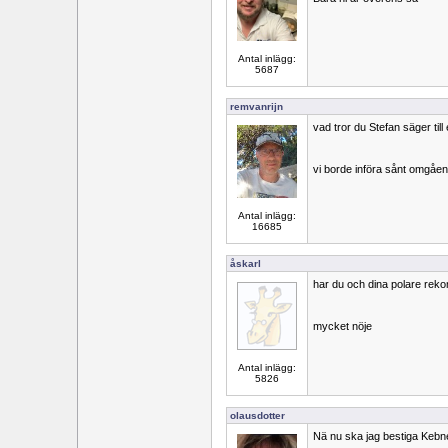
Antal inlägg:
5687
remvanrijn
vad tror du Stefan säger till
vi borde införa sånt omgåe
Antal inlägg:
16685
åskarl
har du och dina polare rek
mycket nöje
Antal inlägg:
5826
olausdotter
Nä nu ska jag bestiga Kebn