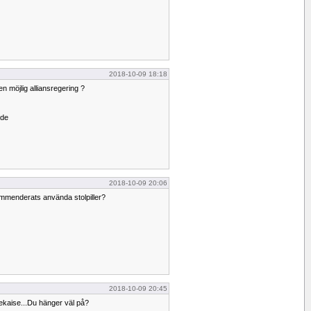
2018-10-09 18:18
 en möjlig alliansregering ?
nde
2018-10-09 20:06
ommenderats använda stolpiller?
2018-10-09 20:45
ekaise...Du hänger väl på?