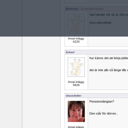
Bellarom
- Ej medlem längre
Vad händer när du är död 
Som pånyttfödd
Antal inlägg:
4220
åskarl
hur känns det att börja jobb
det är inte alls så länge tills
Antal inlägg:
5826
olausdotter
Pensionslängtan?
Den står för dörren..
Antal inlägg: