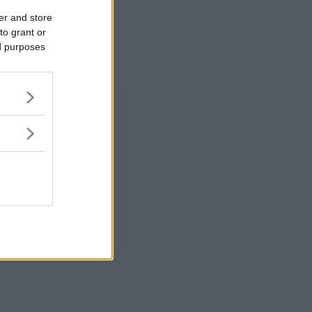
er and store
to grant or
ed purposes