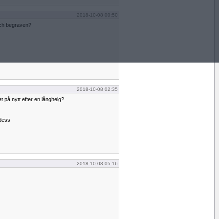
2018-10-08 00:50
och begraven?
2018-10-08 02:35
et på nytt efter en långhelg?
 dess
2018-10-08 05:16