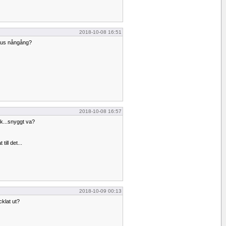
2018-10-08 16:51
laus nångång?
2018-10-08 16:57
ik...snyggt va?
till det...
2018-10-09 00:13
cklat ut?