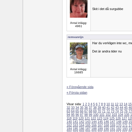
Skit i det då surgubbe
Antal inlägg:
4961
remvanrijn
Har du verkligen inte wc, 
Det är andra tider nu
Antal inlägg:
16685
« Föregående sida
« Första sidan
Visar sida:
1
2
3
4
5
6
7
8
9
10
11
12
13
14
15
32
33
34
35
36
37
38
39
40
41
42
43
44
45
46
63
64
65
66
67
68
69
70
71
72
73
74
75
76
77
94
95
96
97
98
99
100
101
102
103
104
105
1
118
119
120
121
122
123
124
125
126
127
12
140
141
142
143
144
145
146
147
148
149
15
162
163
164
165
166
167
168
169
170
171
17
184
185
186
187
188
189
190
191
192
193
19