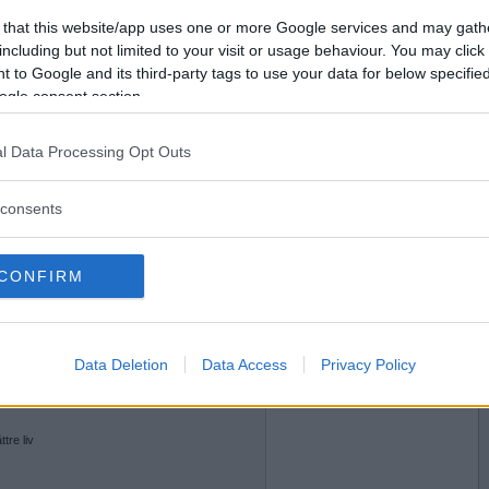
2018-10-07 18:16
Vill du bli
 that this website/app uses one or more Google services and may gath
medlem?
?
including but not limited to your visit or usage behaviour. You may click 
 to Google and its third-party tags to use your data for below specifi
n
Skapa nytt konto
ogle consent section.
l Data Processing Opt Outs
2018-10-07 21:11
consents
början till små utväxter på skallen ?
CONFIRM
2018-10-07 23:40
Data Deletion
Data Access
Privacy Policy
örsiktiga kommentarer om vissa här är alltså inte
ttre liv