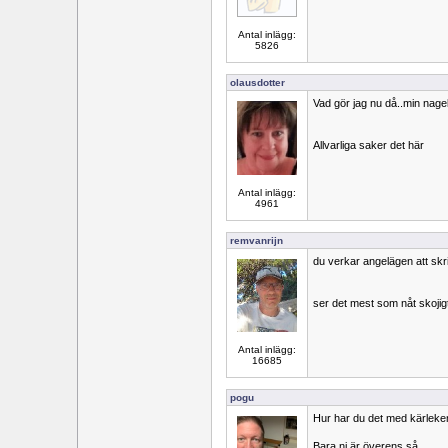
Antal inlägg:
5826
olausdotter
Vad gör jag nu då..min nagelf
Allvarliga saker det här
Antal inlägg:
4961
remvanrijn
du verkar angelägen att skr
ser det mest som nåt skojig
Antal inlägg:
16685
pogu
Hur har du det med kärlek
Bara ni är överens så