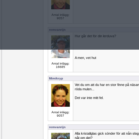
Antal inlägg:
9057
remvanrijn
Hur går det för din lerduva?
A men, vet hut
Antal inlägg:
16685
Mimikryp
Vet du om att du har en stor finne på näs
röda mulen...
Det var inte mitt fel.
Antal inlägg:
9057
remvanrijn
Alla kristallglas gick sönder för att nån sl
nåt om det?