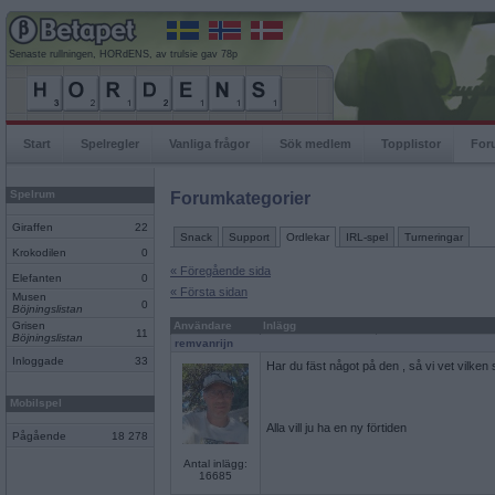
Senaste rullningen, HORdENS, av trulsie gav 78p
Start
Spelregler
Vanliga frågor
Sök medlem
Topplistor
For
Spelrum
Forumkategorier
Giraffen
22
Snack
Support
Ordlekar
IRL-spel
Turneringar
Krokodilen
0
« Föregående sida
Elefanten
0
« Första sidan
Musen
0
Böjningslistan
Grisen
Användare
Inlägg
11
Böjningslistan
remvanrijn
Inloggade
33
Har du fäst något på den , så vi vet vilken
Mobilspel
Alla vill ju ha en ny förtiden
Pågående
18 278
Antal inlägg:
16685