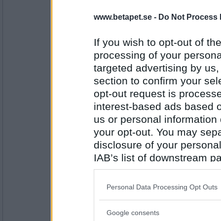
9057
www.betapet.se -
Do Not Process 
remvanrijn
Hur blev du av med liktornen?
If you wish to opt-out of the
processing of your personal
det var ett av mormors gamla husknep vet
targeted advertising by us
Antal inlägg:
section to confirm your sel
16685
opt-out request is proces
Mimikryp
interest-based ads based o
Hur kunde du veta att en lapp för ögat skull
us or personal information d
Hon kokar dunderhonung.
your opt-out. You may separ
disclosure of your personal
Antal inlägg:
IAB’s list of downstream pa
9057
also be disclosed by us to 
remvanrijn
Downstream Participants
th
Personal Data Processing Opt Outs
Var är Bamsefars fru då?
third parties.
Google consents
Vilket oväsen
Please note that this web