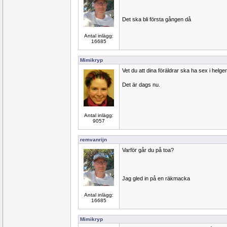
Det ska bli första gången då
Antal inlägg:
16685
Mimikryp
Vet du att dina föräldrar ska ha sex i he
Det är dags nu.
Antal inlägg:
9057
remvanrijn
Varför går du på toa?
Jag gled in på en räkmacka
Antal inlägg:
16685
Mimikryp