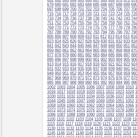
679
680
681
682
683
684
685
686
687
688
689
69
697
698
699
700
701
702
703
704
705
706
707
70
715
716
717
718
719
720
721
722
723
724
725
72
733
734
735
736
737
738
739
740
741
742
743
74
751
752
753
754
755
756
757
758
759
760
761
76
769
770
771
772
773
774
775
776
777
778
779
78
787
788
789
790
791
792
793
794
795
796
797
79
805
806
807
808
809
810
811
812
813
814
815
81
823
824
825
826
827
828
829
830
831
832
833
83
841
842
843
844
845
846
847
848
849
850
851
85
859
860
861
862
863
864
865
866
867
868
869
87
877
878
879
880
881
882
883
884
885
886
887
88
895
896
897
898
899
900
901
902
903
904
905
90
913
914
915
916
917
918
919
920
921
922
923
92
931
932
933
934
935
936
937
938
939
940
941
94
949
950
951
952
953
954
955
956
957
958
959
96
967
968
969
970
971
972
973
974
975
976
977
97
985
986
987
988
989
990
991
992
993
994
995
99
1002
1003
1004
1005
1006
1007
1008
1009
1010
1016
1017
1018
1019
1020
1021
1022
1023
1024
1030
1031
1032
1033
1034
1035
1036
1037
1038
1044
1045
1046
1047
1048
1049
1050
1051
1052
1058
1059
1060
1061
1062
1063
1064
1065
1066
1072
1073
1074
1075
1076
1077
1078
1079
1080
1086
1087
1088
1089
1090
1091
1092
1093
1094
1100
1101
1102
1103
1104
1105
1106
1107
1108
11
1115
1116
1117
1118
1119
1120
1121
1122
1123
11
1130
1131
1132
1133
1134
1135
1136
1137
1138
11
1145
1146
1147
1148
1149
1150
1151
1152
1153
11