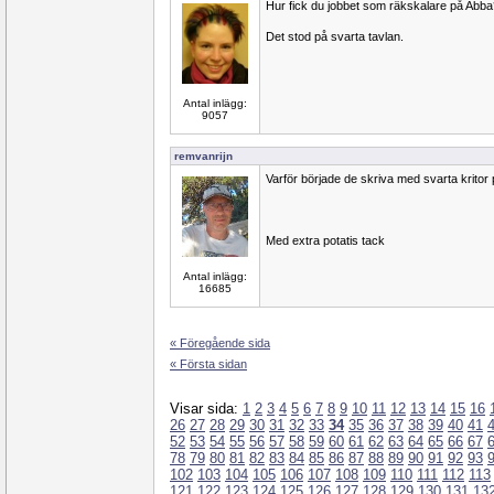
Hur fick du jobbet som räkskalare på Abba
Det stod på svarta tavlan.
Antal inlägg:
9057
remvanrijn
Varför började de skriva med svarta kritor 
Med extra potatis tack
Antal inlägg:
16685
« Föregående sida
« Första sidan
Visar sida:
1
2
3
4
5
6
7
8
9
10
11
12
13
14
15
16
26
27
28
29
30
31
32
33
34
35
36
37
38
39
40
41
52
53
54
55
56
57
58
59
60
61
62
63
64
65
66
67
78
79
80
81
82
83
84
85
86
87
88
89
90
91
92
93
102
103
104
105
106
107
108
109
110
111
112
113
121
122
123
124
125
126
127
128
129
130
131
13