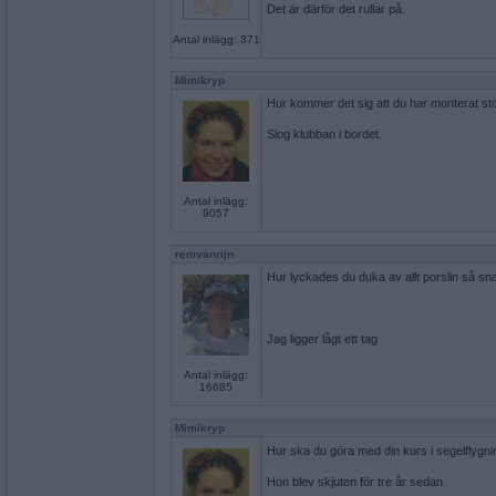
Det är därför det rullar på.
Antal inlägg: 371
Mimikryp
Hur kommer det sig att du har monterat stö
Slog klubban i bordet.
Antal inlägg:
9057
remvanrijn
Hur lyckades du duka av allt porslin så sn
Jag ligger lågt ett tag
Antal inlägg:
16685
Mimikryp
Hur ska du göra med din kurs i segelflygn
Hon blev skjuten för tre år sedan.