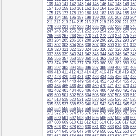
139
140
141
142
143
144
145
146
147
148
149
15
157
158
159
160
161
162
163
164
165
166
167
16
175
176
177
178
179
180
181
182
183
184
185
18
193
194
195
196
197
198
199
200
201
202
203
20
211
212
213
214
215
216
217
218
219
220
221
22
229
230
231
232
233
234
235
236
237
238
239
24
247
248
249
250
251
252
253
254
255
256
257
25
265
266
267
268
269
270
271
272
273
274
275
27
283
284
285
286
287
288
289
290
291
292
293
29
301
302
303
304
305
306
307
308
309
310
311
31
319
320
321
322
323
324
325
326
327
328
329
33
337
338
339
340
341
342
343
344
345
346
347
34
355
356
357
358
359
360
361
362
363
364
365
36
373
374
375
376
377
378
379
380
381
382
383
38
391
392
393
394
395
396
397
398
399
400
401
40
409
410
411
412
413
414
415
416
417
418
419
42
427
428
429
430
431
432
433
434
435
436
437
43
445
446
447
448
449
450
451
452
453
454
455
45
463
464
465
466
467
468
469
470
471
472
473
47
481
482
483
484
485
486
487
488
489
490
491
49
499
500
501
502
503
504
505
506
507
508
509
51
517
518
519
520
521
522
523
524
525
526
527
52
535
536
537
538
539
540
541
542
543
544
545
54
553
554
555
556
557
558
559
560
561
562
563
56
571
572
573
574
575
576
577
578
579
580
581
58
589
590
591
592
593
594
595
596
597
598
599
60
607
608
609
610
611
612
613
614
615
616
617
61
625
626
627
628
629
630
631
632
633
634
635
63
643
644
645
646
647
648
649
650
651
652
653
65
661
662
663
664
665
666
667
668
669
670
671
67