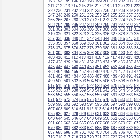
193
194
195
196
197
198
199
200
201
202
203
20
211
212
213
214
215
216
217
218
219
220
221
22
229
230
231
232
233
234
235
236
237
238
239
24
247
248
249
250
251
252
253
254
255
256
257
25
265
266
267
268
269
270
271
272
273
274
275
27
283
284
285
286
287
288
289
290
291
292
293
29
301
302
303
304
305
306
307
308
309
310
311
31
319
320
321
322
323
324
325
326
327
328
329
33
337
338
339
340
341
342
343
344
345
346
347
34
355
356
357
358
359
360
361
362
363
364
365
36
373
374
375
376
377
378
379
380
381
382
383
38
391
392
393
394
395
396
397
398
399
400
401
40
409
410
411
412
413
414
415
416
417
418
419
42
427
428
429
430
431
432
433
434
435
436
437
43
445
446
447
448
449
450
451
452
453
454
455
45
463
464
465
466
467
468
469
470
471
472
473
47
481
482
483
484
485
486
487
488
489
490
491
49
499
500
501
502
503
504
505
506
507
508
509
51
517
518
519
520
521
522
523
524
525
526
527
52
535
536
537
538
539
540
541
542
543
544
545
54
553
554
555
556
557
558
559
560
561
562
563
56
571
572
573
574
575
576
577
578
579
580
581
58
589
590
591
592
593
594
595
596
597
598
599
60
607
608
609
610
611
612
613
614
615
616
617
61
625
626
627
628
629
630
631
632
633
634
635
63
643
644
645
646
647
648
649
650
651
652
653
65
661
662
663
664
665
666
667
668
669
670
671
67
679
680
681
682
683
684
685
686
687
688
689
69
697
698
699
700
701
702
703
704
705
706
707
70
715
716
717
718
719
720
721
722
723
724
725
72