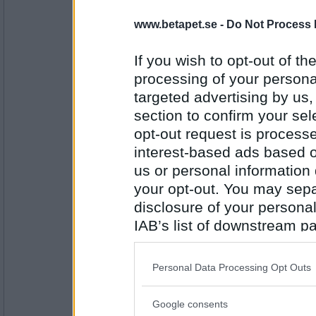
Sasibi
- Ej medlem längre
www.betapet.se -
Do Not Process 
Vad tar du med dig när du blir bortbjuden?
If you wish to opt-out of the
Kändes lite suspekt
processing of your personal
Antal inlägg:
1728
targeted advertising by us
section to confirm your sel
SmålandsMira
opt-out request is proces
Att Pogu kom till er första dejt iklädd manki
interest-based ads based o
Totalt skamlös
us or personal information d
your opt-out. You may separ
Antal inlägg:
disclosure of your personal
22535
IAB’s list of downstream pa
Pebben77
also be disclosed by us to 
Hur kände du dig när du insåg att det var 
Pogu?
Downstream Participants
th
Personal Data Processing Opt Outs
En uppochnervänd mössa
third parties.
Google consents
Antal inlägg: 314
Please note that this web