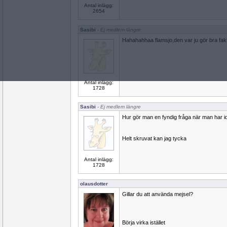
Antal inlägg:
2654
Sasibi
- Ej medlem längre
Hahahahhaa flamsjo,den var ju gör bra fakti
Antal inlägg:
1728
Sasibi
- Ej medlem längre
Hur gör man en fyndig fråga när man har i
Helt skruvat kan jag tycka
Antal inlägg:
1728
olausdotter
Gillar du att använda mejsel?
Börja virka istället