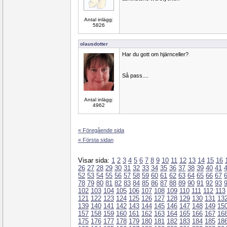
Antal inlägg:
5826
olausdotter
Har du gott om hjärnceller?
Så pass....
Antal inlägg:
4962
« Föregående sida
« Första sidan
Visar sida:
1
2
3
4
5
6
7
8
9
10
11
12
13
14
15
16
26
27
28
29
30
31
32
33
34
35
36
37
38
39
40
41
52
53
54
55
56
57
58
59
60
61
62
63
64
65
66
67
78
79
80
81
82
83
84
85
86
87
88
89
90
91
92
93
102
103
104
105
106
107
108
109
110
111
112
113
121
122
123
124
125
126
127
128
129
130
131
13
139
140
141
142
143
144
145
146
147
148
149
15
157
158
159
160
161
162
163
164
165
166
167
16
175
176
177
178
179
180
181
182
183
184
185
18