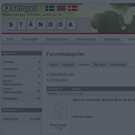
Senaste rullningen, STÄNGDA, av Eva gav 78p
Start
Spelregler
Vanliga frågor
Sök medlem
Topplistor
For
Spelrum
Forumkategorier
Giraffen
9
Snack
Support
Ordlekar
IRL-spel
Turneringar
Krokodilen
0
« Föregående sida
Elefanten
0
« Första sidan
Musen
0
Böjningslistan
Grisen
Användare
Inlägg
16
Böjningslistan
Sasibi
- Ej medlem längre
Inloggade
25
Vad kan vi övertala dig med då för att du
Mobilspel
Inte en chans
Pågående
18 399
Antal inlägg:
1728