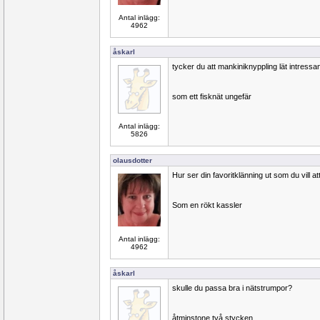
Antal inlägg:
4962
åskarl
tycker du att mankiniknyppling lät intressa
som ett fisknät ungefär
Antal inlägg:
5826
olausdotter
Hur ser din favoritklänning ut som du vill a
Som en rökt kassler
Antal inlägg:
4962
åskarl
skulle du passa bra i nätstrumpor?
åtminstone två stycken