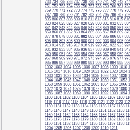
733
734
735
736
737
738
739
740
741
742
743
74
751
752
753
754
755
756
757
758
759
760
761
76
769
770
771
772
773
774
775
776
777
778
779
78
787
788
789
790
791
792
793
794
795
796
797
79
805
806
807
808
809
810
811
812
813
814
815
81
823
824
825
826
827
828
829
830
831
832
833
83
841
842
843
844
845
846
847
848
849
850
851
85
859
860
861
862
863
864
865
866
867
868
869
87
877
878
879
880
881
882
883
884
885
886
887
88
895
896
897
898
899
900
901
902
903
904
905
90
913
914
915
916
917
918
919
920
921
922
923
92
931
932
933
934
935
936
937
938
939
940
941
94
949
950
951
952
953
954
955
956
957
958
959
96
967
968
969
970
971
972
973
974
975
976
977
97
985
986
987
988
989
990
991
992
993
994
995
99
1002
1003
1004
1005
1006
1007
1008
1009
1010
1016
1017
1018
1019
1020
1021
1022
1023
1024
1030
1031
1032
1033
1034
1035
1036
1037
1038
1044
1045
1046
1047
1048
1049
1050
1051
1052
1058
1059
1060
1061
1062
1063
1064
1065
1066
1072
1073
1074
1075
1076
1077
1078
1079
1080
1086
1087
1088
1089
1090
1091
1092
1093
1094
1100
1101
1102
1103
1104
1105
1106
1107
1108
11
1115
1116
1117
1118
1119
1120
1121
1122
1123
11
1130
1131
1132
1133
1134
1135
1136
1137
1138
11
1145
1146
1147
1148
1149
1150
1151
1152
1153
11
1160
1161
1162
1163
1164
1165
1166
1167
1168
11
1175
1176
1177
1178
1179
1180
1181
1182
1183
11
1190
1191
1192
1193
1194
1195
1196
1197
1198
11
1204
1205
1206
1207
1208
1209
1210
1211