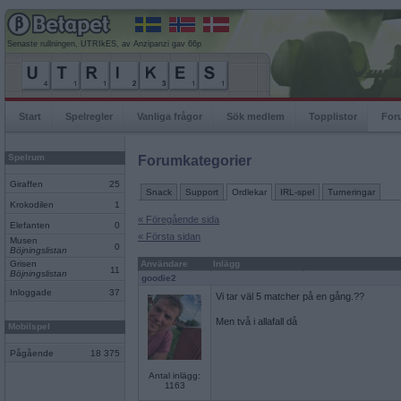
Senaste rullningen, UTRIkES, av Anzipanzi gav 66p
Start
Spelregler
Vanliga frågor
Sök medlem
Topplistor
For
Spelrum
Forumkategorier
Giraffen
25
Snack
Support
Ordlekar
IRL-spel
Turneringar
Krokodilen
1
« Föregående sida
Elefanten
0
« Första sidan
Musen
0
Böjningslistan
Grisen
Användare
Inlägg
11
Böjningslistan
goodie2
Inloggade
37
Vi tar väl 5 matcher på en gång.??
Men två i allafall då
Mobilspel
Pågående
18 375
Antal inlägg:
1163