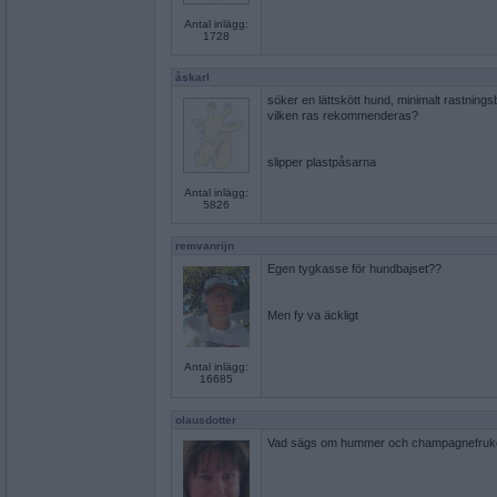
Antal inlägg:
1728
åskarl
söker en lättskött hund, minimalt rastning
vilken ras rekommenderas?
slipper plastpåsarna
Antal inlägg:
5826
remvanrijn
Egen tygkasse för hundbajset??
Men fy va äckligt
Antal inlägg:
16685
olausdotter
Vad sägs om hummer och champagnefruk