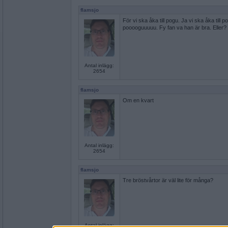
flamsjo
För vi ska åka till pogu. Ja vi ska åka till po
pooooguuuuu. Fy fan va han är bra. Eller?
Antal inlägg:
2654
flamsjo
Om en kvart
Antal inlägg:
2654
flamsjo
Tre bröstvårtor är väl lite för många?
Antal inlägg: