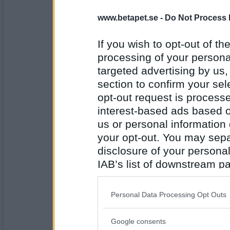
2654
www.betapet.se -
Do Not Process 
flamsjo
Om en kvart
If you wish to opt-out of the
processing of your personal
targeted advertising by us
Antal inlägg:
section to confirm your sel
2654
opt-out request is proces
Sasibi
- Ej medlem längre
interest-based ads based o
När är kl 18?
us or personal information d
your opt-out. You may separ
Grannen Greta som gillar gräddade grossi
disclosure of your personal
Antal inlägg:
IAB’s list of downstream pa
1728
also be disclosed by us to 
Sasibi
- Ej medlem längre
Downstream Participants
th
Grissiner
Personal Data Processing Opt Outs
third parties.
Google consents
Please note that this web