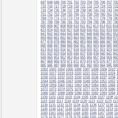
697
698
699
700
701
702
703
704
705
706
707
70
715
716
717
718
719
720
721
722
723
724
725
72
733
734
735
736
737
738
739
740
741
742
743
74
751
752
753
754
755
756
757
758
759
760
761
76
769
770
771
772
773
774
775
776
777
778
779
78
787
788
789
790
791
792
793
794
795
796
797
79
805
806
807
808
809
810
811
812
813
814
815
81
823
824
825
826
827
828
829
830
831
832
833
83
841
842
843
844
845
846
847
848
849
850
851
85
859
860
861
862
863
864
865
866
867
868
869
87
877
878
879
880
881
882
883
884
885
886
887
88
895
896
897
898
899
900
901
902
903
904
905
90
913
914
915
916
917
918
919
920
921
922
923
92
931
932
933
934
935
936
937
938
939
940
941
94
949
950
951
952
953
954
955
956
957
958
959
96
967
968
969
970
971
972
973
974
975
976
977
97
985
986
987
988
989
990
991
992
993
994
995
99
1002
1003
1004
1005
1006
1007
1008
1009
1010
1016
1017
1018
1019
1020
1021
1022
1023
1024
1030
1031
1032
1033
1034
1035
1036
1037
1038
1044
1045
1046
1047
1048
1049
1050
1051
1052
1058
1059
1060
1061
1062
1063
1064
1065
1066
1072
1073
1074
1075
1076
1077
1078
1079
1080
1086
1087
1088
1089
1090
1091
1092
1093
1094
1100
1101
1102
1103
1104
1105
1106
1107
1108
11
1115
1116
1117
1118
1119
1120
1121
1122
1123
11
1130
1131
1132
1133
1134
1135
1136
1137
1138
11
1145
1146
1147
1148
1149
1150
1151
1152
1153
11
1160
1161
1162
1163
1164
1165
1166
1167
1168
11
1175
1176
1177
1178
1179
1180
1181
1182
1183
11