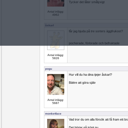
Tycker det låter smålyxigt
Antal inlägg:
4962
åskarl
får jag bjuda på tre sorters äggfrukost?
pocherade, förlorade och befruktade
Antal inlägg:
5826
pogu
Hur vill du ha dina tjejer åskarl?
Bättre att göra själv
Antal inlägg:
5687
monketface
Vad tror du om alla försök att få fram ett 
Det börjar gå trögt nu.