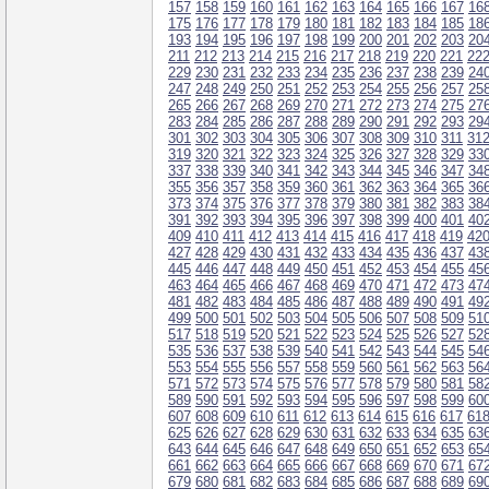
157
158
159
160
161
162
163
164
165
166
167
16
175
176
177
178
179
180
181
182
183
184
185
18
193
194
195
196
197
198
199
200
201
202
203
20
211
212
213
214
215
216
217
218
219
220
221
22
229
230
231
232
233
234
235
236
237
238
239
24
247
248
249
250
251
252
253
254
255
256
257
25
265
266
267
268
269
270
271
272
273
274
275
27
283
284
285
286
287
288
289
290
291
292
293
29
301
302
303
304
305
306
307
308
309
310
311
31
319
320
321
322
323
324
325
326
327
328
329
33
337
338
339
340
341
342
343
344
345
346
347
34
355
356
357
358
359
360
361
362
363
364
365
36
373
374
375
376
377
378
379
380
381
382
383
38
391
392
393
394
395
396
397
398
399
400
401
40
409
410
411
412
413
414
415
416
417
418
419
42
427
428
429
430
431
432
433
434
435
436
437
43
445
446
447
448
449
450
451
452
453
454
455
45
463
464
465
466
467
468
469
470
471
472
473
47
481
482
483
484
485
486
487
488
489
490
491
49
499
500
501
502
503
504
505
506
507
508
509
51
517
518
519
520
521
522
523
524
525
526
527
52
535
536
537
538
539
540
541
542
543
544
545
54
553
554
555
556
557
558
559
560
561
562
563
56
571
572
573
574
575
576
577
578
579
580
581
58
589
590
591
592
593
594
595
596
597
598
599
60
607
608
609
610
611
612
613
614
615
616
617
61
625
626
627
628
629
630
631
632
633
634
635
63
643
644
645
646
647
648
649
650
651
652
653
65
661
662
663
664
665
666
667
668
669
670
671
67
679
680
681
682
683
684
685
686
687
688
689
69