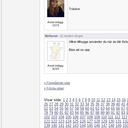
Träskor.
Antal inlägg:
1573
Bellarom
- Ej medlem längre
Vilket tillhygge använder du när du blir fö
Bäst att se upp
Antal inlägg:
4220
« Föregående sida
« Första sidan
Visar sida:
1
2
3
4
5
6
7
8
9
10
11
12
13
14
15
16
26
27
28
29
30
31
32
33
34
35
36
37
38
39
40
41
52
53
54
55
56
57
58
59
60
61
62
63
64
65
66
67
78
79
80
81
82
83
84
85
86
87
88
89
90
91
92
93
102
103
104
105
106
107
108
109
110
111
112
113
121
122
123
124
125
126
127
128
129
130
131
13
139
140
141
142
143
144
145
146
147
148
149
15