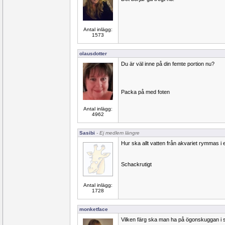
Antal inlägg:
1573
olausdotter
Du är väl inne på din femte portion nu?
Packa på med foten
Antal inlägg:
4962
Sasibi
- Ej medlem längre
Hur ska allt vatten från akvariet rymmas i 
Schackrutigt
Antal inlägg:
1728
monketface
Vilken färg ska man ha på ögonskuggan i