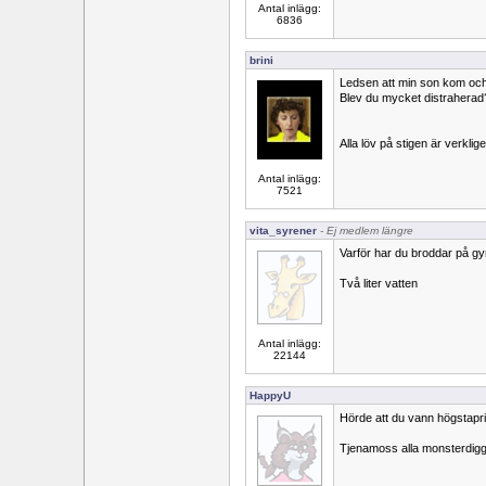
Antal inlägg:
6836
brini
Ledsen att min son kom och s
Blev du mycket distraherad
Alla löv på stigen är verklig
Antal inlägg:
7521
vita_syrener
- Ej medlem längre
Varför har du broddar på g
Två liter vatten
Antal inlägg:
22144
HappyU
Hörde att du vann högstapris 
Tjenamoss alla monsterdigg