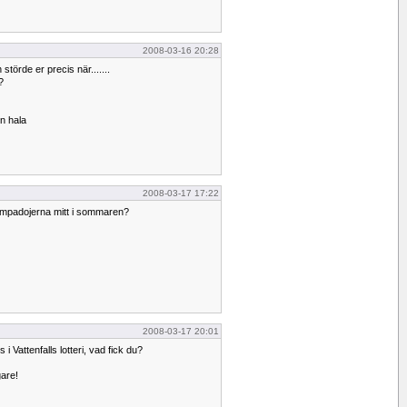
2008-03-16 20:28
törde er precis när.......
?
en hala
2008-03-17 17:22
ympadojerna mitt i sommaren?
2008-03-17 20:01
i Vattenfalls lotteri, vad fick du?
are!