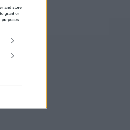
er and store
to grant or
ed purposes