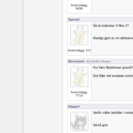
Antal inlägg:
6836
Spirou2
Så du bojkottar X-files 2?
Klantigt gjort av en alfahann
Antal inlägg: 371
Morristown
- Ej medlem längre
Hur blev Betahonan gravid?
Det följer det avtalade sch
Antal inlägg:
7710
HappyU
Varför välter lastbilar i ron
Varså god