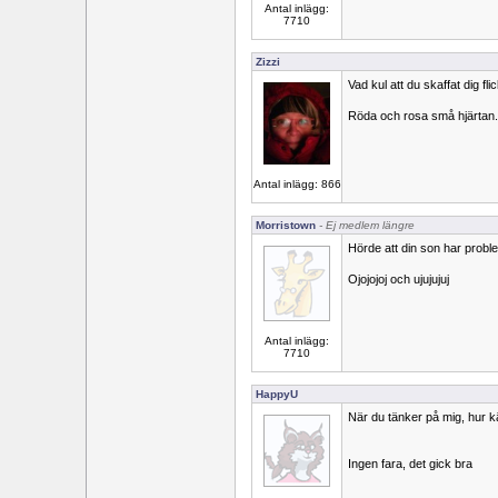
Antal inlägg:
7710
Zizzi
Vad kul att du skaffat dig f
Röda och rosa små hjärtan.
Antal inlägg: 866
Morristown
- Ej medlem längre
Hörde att din son har probl
Ojojojoj och ujujujuj
Antal inlägg:
7710
HappyU
När du tänker på mig, hur 
Ingen fara, det gick bra