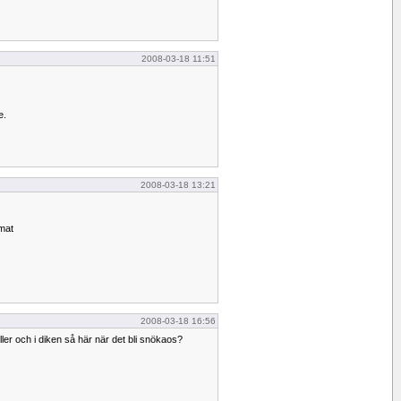
2008-03-18 11:51
e.
2008-03-18 13:21
emat
2008-03-18 16:56
deller och i diken så här när det bli snökaos?