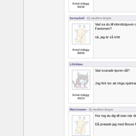
Antal inlägg:
6836
bennyboll
- Ej medlem längre
Vad sa du till inbrottstjuve
Fantomen?
nä, jag är så trött
Antal inlägg:
8806
Lillråttan
Vad svarade tjuven då?
Jag fick lov att ringa sjuktr
Antal inlägg:
4623
Morristown
- Ej medlem längre
Hur tog du dig till stan när 
Då pratade jag med Bosse 