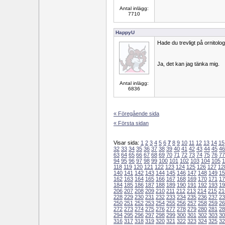
Antal inlägg:
7710
HappyU
Hade du trevligt på ornitol
Ja, det kan jag tänka mig.
Antal inlägg:
6836
« Föregående sida
« Första sidan
Visar sida:
1
2
3
4
5
6
7
8
9
10
11
12
13
14
15
32
33
34
35
36
37
38
39
40
41
42
43
44
45
46
63
64
65
66
67
68
69
70
71
72
73
74
75
76
77
94
95
96
97
98
99
100
101
102
103
104
105
1
118
119
120
121
122
123
124
125
126
127
12
140
141
142
143
144
145
146
147
148
149
15
162
163
164
165
166
167
168
169
170
171
17
184
185
186
187
188
189
190
191
192
193
19
206
207
208
209
210
211
212
213
214
215
21
228
229
230
231
232
233
234
235
236
237
23
250
251
252
253
254
255
256
257
258
259
26
272
273
274
275
276
277
278
279
280
281
28
294
295
296
297
298
299
300
301
302
303
30
316
317
318
319
320
321
322
323
324
325
32