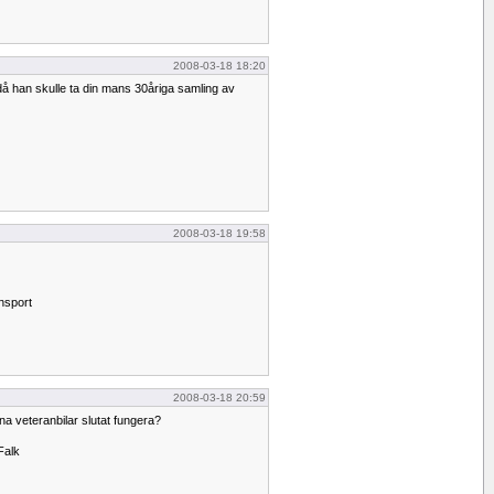
2008-03-18 18:20
n då han skulle ta din mans 30åriga samling av
2008-03-18 19:58
ansport
2008-03-18 20:59
dina veteranbilar slutat fungera?
Falk