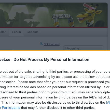
istor
Forum
Min sida
Sök i forumet
Inloggning
rneringar
Användare
et.se -
Do Not Process My Personal Information
Nästa sida »
Lösenord
Sista sidan »
to opt-out of the sale, sharing to third parties, or processing of your per
Kom ihåg mig
2008-03-11 23:14
formation for targeted advertising by us, please use the below opt-out s
Logga in
r selection. Please note that after your opt-out request is processed y
eing interest-based ads based on personal information utilized by us or
Glömt ditt lösenord?
Få ny aktiveringslänk
disclosed to third parties prior to your opt-out. You may separately opt-
losure of your personal information by third parties on the IAB’s list of
. This information may also be disclosed by us to third parties on the
IA
Betapet är gratis!
Participants
that may further disclose it to other third parties.