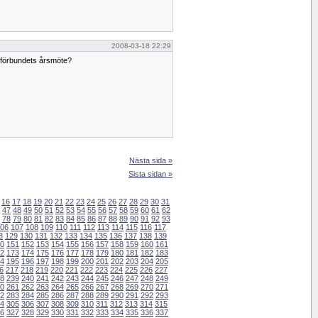
2008-03-18 22:29
ogförbundets årsmöte?
Nästa sida »
Sista sidan »
16
17
18
19
20
21
22
23
24
25
26
27
28
29
30
31
47
48
49
50
51
52
53
54
55
56
57
58
59
60
61
62
78
79
80
81
82
83
84
85
86
87
88
89
90
91
92
93
06
107
108
109
110
111
112
113
114
115
116
117
8
129
130
131
132
133
134
135
136
137
138
139
0
151
152
153
154
155
156
157
158
159
160
161
2
173
174
175
176
177
178
179
180
181
182
183
4
195
196
197
198
199
200
201
202
203
204
205
6
217
218
219
220
221
222
223
224
225
226
227
8
239
240
241
242
243
244
245
246
247
248
249
0
261
262
263
264
265
266
267
268
269
270
271
2
283
284
285
286
287
288
289
290
291
292
293
4
305
306
307
308
309
310
311
312
313
314
315
6
327
328
329
330
331
332
333
334
335
336
337