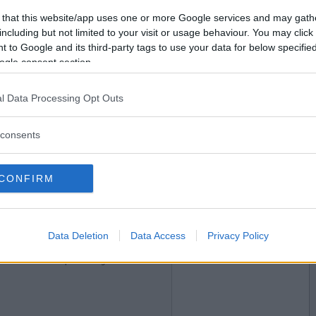
Vill du bli
 that this website/app uses one or more Google services and may gath
medlem?
2008-03-12 15:30
including but not limited to your visit or usage behaviour. You may click 
 att följa
 to Google and its third-party tags to use your data for below specifi
Skapa nytt konto
ogle consent section.
l Data Processing Opt Outs
consents
2008-03-12 15:35
n i stället för frågetecken?
CONFIRM
Data Deletion
Data Access
Privacy Policy
2008-03-12 23:18
land "farfarsbilarna" på Liseberg?