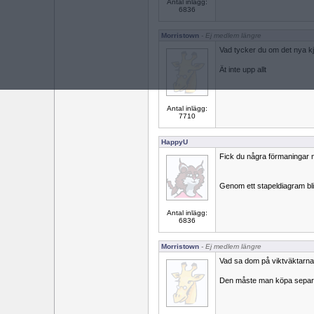
Antal inlägg:
6836
Morristown
- Ej medlem längre
Vad tycker du om det nya k
Ät inte upp allt
Antal inlägg:
7710
HappyU
Fick du några förmaningar
Genom ett stapeldiagram blir 
Antal inlägg:
6836
Morristown
- Ej medlem längre
Vad sa dom på viktväktarna
Den måste man köpa separ