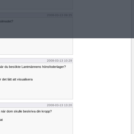
2008-03-13 09:35
jolmodet?
2008-03-13 10:29
 när du besökte Lantmännens hönsfoderlager?
det lätt att visualisera
2008-03-13 13:20
 när dom skulle beskriva din kropp?
at