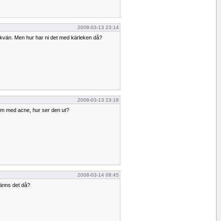
2008-03-13 23:14
lickvän. Men hur har ni det med kärleken då?
2008-03-13 23:18
em med acne, hur ser den ut?
2008-03-14 08:45
känns det då?