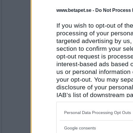
2422
www.betapet.se -
Do Not Process 
goodie2
Hur såg din minigris ut sa du..?
If you wish to opt-out of the
Det lät ju snyggt..
processing of your personal
targeted advertising by us
Antal inlägg:
section to confirm your sel
1163
opt-out request is proces
SmålandsMira
interest-based ads based o
Hörde du att Åsis köpte en ny genomskinli
us or personal information d
Du får säkert låna den om du vill.
your opt-out. You may separ
disclosure of your personal
Antal inlägg:
IAB’s list of downstream pa
22535
also be disclosed by us to 
asasan
Downstream Participants
th
Vilken deodorant använde du på festen?
Personal Data Processing Opt Outs
third parties.
Fyllig och smakrik
Google consents
Please note that this web