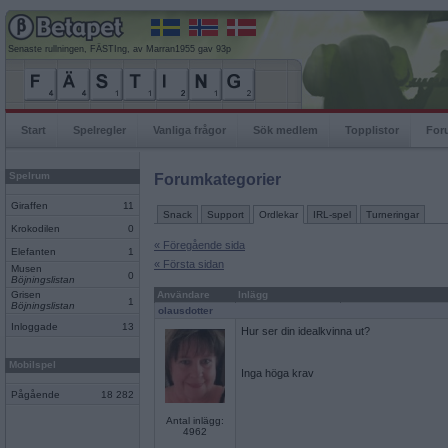
Senaste rullningen, FÄSTIng, av Marran1955 gav 93p
Start
Spelregler
Vanliga frågor
Sök medlem
Topplistor
For
Spelrum
Forumkategorier
Giraffen
11
Snack
Support
Ordlekar
IRL-spel
Turneringar
Krokodilen
0
« Föregående sida
Elefanten
1
« Första sidan
Musen
0
Böjningslistan
Grisen
Användare
Inlägg
1
Böjningslistan
olausdotter
Inloggade
13
Hur ser din idealkvinna ut?
Mobilspel
Inga höga krav
Pågående
18 282
Antal inlägg:
4962