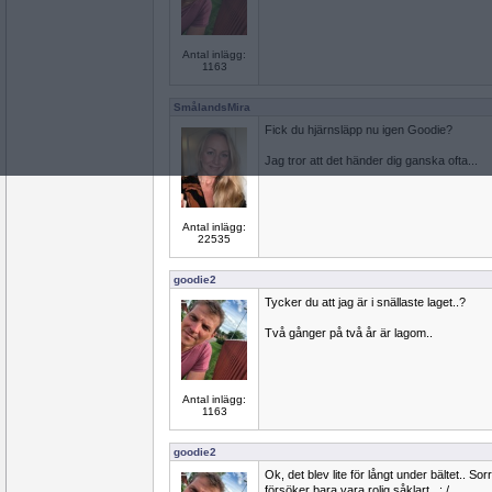
Antal inlägg:
1163
SmålandsMira
Fick du hjärnsläpp nu igen Goodie?
Jag tror att det händer dig ganska ofta...
Antal inlägg:
22535
goodie2
Tycker du att jag är i snällaste laget..?
Två gånger på två år är lagom..
Antal inlägg:
1163
goodie2
Ok, det blev lite för långt under bältet.. Sor
försöker bara vara rolig såklart.. : /