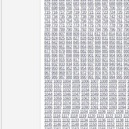
679
680
681
682
683
684
685
686
687
688
689
69
697
698
699
700
701
702
703
704
705
706
707
70
715
716
717
718
719
720
721
722
723
724
725
72
733
734
735
736
737
738
739
740
741
742
743
74
751
752
753
754
755
756
757
758
759
760
761
76
769
770
771
772
773
774
775
776
777
778
779
78
787
788
789
790
791
792
793
794
795
796
797
79
805
806
807
808
809
810
811
812
813
814
815
81
823
824
825
826
827
828
829
830
831
832
833
83
841
842
843
844
845
846
847
848
849
850
851
85
859
860
861
862
863
864
865
866
867
868
869
87
877
878
879
880
881
882
883
884
885
886
887
88
895
896
897
898
899
900
901
902
903
904
905
90
913
914
915
916
917
918
919
920
921
922
923
92
931
932
933
934
935
936
937
938
939
940
941
94
949
950
951
952
953
954
955
956
957
958
959
96
967
968
969
970
971
972
973
974
975
976
977
97
985
986
987
988
989
990
991
992
993
994
995
99
1002
1003
1004
1005
1006
1007
1008
1009
1010
1016
1017
1018
1019
1020
1021
1022
1023
1024
1030
1031
1032
1033
1034
1035
1036
1037
1038
1044
1045
1046
1047
1048
1049
1050
1051
1052
1058
1059
1060
1061
1062
1063
1064
1065
1066
1072
1073
1074
1075
1076
1077
1078
1079
1080
1086
1087
1088
1089
1090
1091
1092
1093
1094
1100
1101
1102
1103
1104
1105
1106
1107
1108
11
1115
1116
1117
1118
1119
1120
1121
1122
1123
11
1130
1131
1132
1133
1134
1135
1136
1137
1138
11
1145
1146
1147
1148
1149
1150
1151
1152
1153
11
1160
1161
1162
1163
1164
1165
1166
1167
1168
11