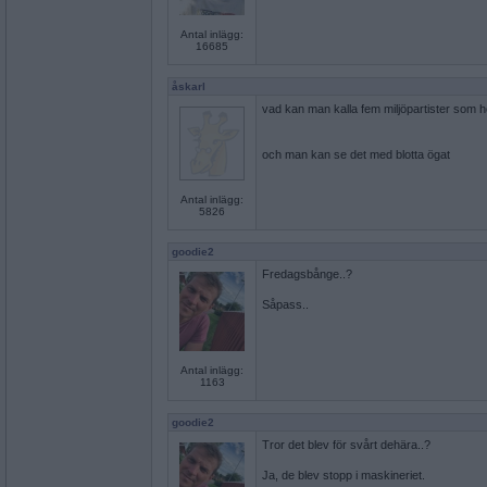
Antal inlägg:
16685
åskarl
vad kan man kalla fem miljöpartister som 
och man kan se det med blotta ögat
Antal inlägg:
5826
goodie2
Fredagsbånge..?
Såpass..
Antal inlägg:
1163
goodie2
Tror det blev för svårt dehära..?
Ja, de blev stopp i maskineriet.