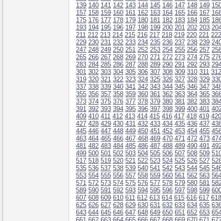
139
140
141
142
143
144
145
146
147
148
149
15
157
158
159
160
161
162
163
164
165
166
167
16
175
176
177
178
179
180
181
182
183
184
185
18
193
194
195
196
197
198
199
200
201
202
203
20
211
212
213
214
215
216
217
218
219
220
221
22
229
230
231
232
233
234
235
236
237
238
239
24
247
248
249
250
251
252
253
254
255
256
257
25
265
266
267
268
269
270
271
272
273
274
275
27
283
284
285
286
287
288
289
290
291
292
293
29
301
302
303
304
305
306
307
308
309
310
311
31
319
320
321
322
323
324
325
326
327
328
329
33
337
338
339
340
341
342
343
344
345
346
347
34
355
356
357
358
359
360
361
362
363
364
365
36
373
374
375
376
377
378
379
380
381
382
383
38
391
392
393
394
395
396
397
398
399
400
401
40
409
410
411
412
413
414
415
416
417
418
419
42
427
428
429
430
431
432
433
434
435
436
437
43
445
446
447
448
449
450
451
452
453
454
455
45
463
464
465
466
467
468
469
470
471
472
473
47
481
482
483
484
485
486
487
488
489
490
491
49
499
500
501
502
503
504
505
506
507
508
509
51
517
518
519
520
521
522
523
524
525
526
527
52
535
536
537
538
539
540
541
542
543
544
545
54
553
554
555
556
557
558
559
560
561
562
563
56
571
572
573
574
575
576
577
578
579
580
581
58
589
590
591
592
593
594
595
596
597
598
599
60
607
608
609
610
611
612
613
614
615
616
617
61
625
626
627
628
629
630
631
632
633
634
635
63
643
644
645
646
647
648
649
650
651
652
653
65
661
662
663
664
665
666
667
668
669
670
671
67