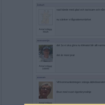
åskarl
vad hände med glad och tacksam och nån 
nu sänker vi lågvattensmärket
Antal inlägg:
5826
remvanrijn
det 1a vi ska göra nu klimatet blir allt varm
det är mest prat
Antal inlägg:
16685
asasan
Vill kommunledningen stänga äldreboendet
Brun med svart ögonbrynslinje
Antal inlägg: