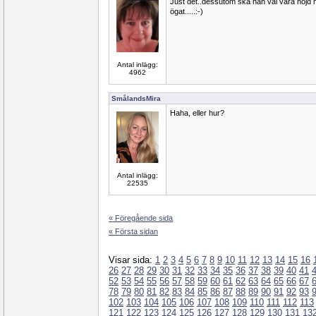
Just det..dessutom ska han väl vara nöjd
ögat.....:-)
Antal inlägg:
4962
SmålandsMira
Haha, eller hur?
Antal inlägg:
22535
« Föregående sida
« Första sidan
Visar sida:
1
2
3
4
5
6
7
8
9
10
11
12
13
14
15
16
26
27
28
29
30
31
32
33
34
35
36
37
38
39
40
41
52
53
54
55
56
57
58
59
60
61
62
63
64
65
66
67
78
79
80
81
82
83
84
85
86
87
88
89
90
91
92
93
102
103
104
105
106
107
108
109
110
111
112
113
121
122
123
124
125
126
127
128
129
130
131
13