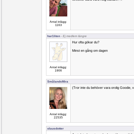
Antal inlägg:
1163
har1liten
- Ej medlem längre
Hur ofta gökar du?
Minst en gång om dagen
Antal inlägg:
1906
SmålandsMira
(Tror inte du behöver vara orolig Goodie, vi 
Antal inlägg:
22535
olausdotter